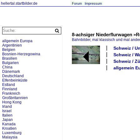
hellertal.startbilder.de
Forum
Impressum
8-achsiger Niederflurwagen »R
Bahnbilder, mal klassisch und mal ande
allgemein Europa
Argentinien
Schweiz / U
Belgien
Bosnien-Herzegowina
Schweiz / Wa
Brasilien
Schweiz / Z
Bulgarien
China
allgemein E
Dänemark
Deutschland
Elfenbeinküste
Estland
Finnland
Frankreich
Großbritannien
Hong Kong
Irland
Israel
Italien
Japan
Kanada
Kroatien
Luxemburg
Malaysia