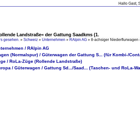
Hallo Gast, 
ollende Landstraße« der Gattung Saadkms (1.
rs gesehen.
»
Schweiz
»
Unternehmen
»
RAlpin AG
»
8-achsiger Niederflurwagen
nternehmen / RAlpin AG
gen (Normalspur) / Güterwagen der Gattung S... (für Kombi-/Cont
üge / RoLa-Züge (Rollende Landstraße)
uropa / Güterwagen / Gattung Sd.../Saad... (Taschen- und RoLa-W