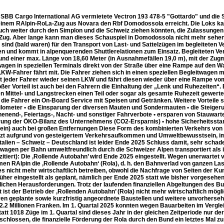
e SBB Cargo International AG vermietete Vectron 193 478-5 "Gottardo" und di
einem RAlpin-RoLa-Zug aus Novara den Rbf Domodossola erreicht. Die Loks ka
uch weiter durch den Simplon und die Schweiz ziehen könnten, die Zulassunge
Zug. Aber lange kann man dieses Schauspiel in Domodossola nicht mehr sehen, 
 sind (bald waren) für den Transport von Last- und Sattelzügen im begleiteten
n und kommt in alpenquerenden Shuttlerelationen zum Einsatz. Begleiteten Ver
 und einer max. Länge von 18,60 Meter (in Ausnahmefällen 19,0 m), mit der Zug
wagen in speziellen Terminals direkt von der Straße über eine Rampe auf den 
LKW-Fahrer fährt mit. Die Fahrer ziehen sich in einen speziellen Begleitwagen
 jeder Fahrer wieder seinen LKW und fährt diesen wieder über eine Rampe vom 
oßer Vorteil ist auch bei den Fahrern die Einhaltung der „Lenk und Ruhezeiten
en Mittel- und Langstrecken einen Teil oder sogar als gesamte Ruhezeit gewerte
r die Fahrer ein On-Board Service mit Speisen und Getränken. Weitere Vorteile 
ilometer • die Einsparung der diversen Mauten und Sondermauten • die Steiger
henend-, Feiertags-, Nacht- und sonstiger Fahrverbote • ersparen von Stauwart
ung der ÖKO-Bilanz des Unternehmens (CO2-Ersparnis) • hohe Sicherheitsstan
llein) auch bei großen Entfernungen Diese Form des kombinierten Verkehrs vo
etzt aufgrund von gesteigertem Verkehrsaufkommen und Umweltbewusstsein, imm
 Italien – Schweiz – Deutschland ist leider Ende 2025 Schluss damit, sehr sch
wagen per Bahn umweltfreundlich durch die Schweizer Alpen transportiert als 
 zitiert): Die ‚Rollende Autobahn’ wird Ende 2025 eingestellt. Wegen unerwart
n RAlpin die ‚Rollende Autobahn‘ (Rola), d. h. den Bahnverlad von ganzen Last
 nicht mehr wirtschaftlich betreiben, obwohl die Nachfrage von Seiten der Kun
üher eingestellt als geplant, nämlich per Ende 2025 statt wie bisher vorgesehe
tlichen Herausforderungen. Trotz der laufenden finanziellen Abgeltungen des 
 ist der Betrieb der ‚Rollenden Autobahn’ (Rola) nicht mehr wirtschaftlich mögl
en geplante sowie kurzfristig angeordnete Baustellen und weitere unvorherseh
-2.2 Millionen Franken. Im 1. Quartal 2025 konnten wegen Bauarbeiten im Vergl
att 1018 Züge im 1. Quartal sind dieses Jahr in der gleichen Zeitperiode nur 
chlossen, die finanzielle Förderung der Rola durch den Bund ein letztes Mal zu