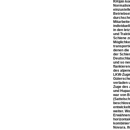
RAlpin ko
Normalisie
einzustell
Betriebsei
durchschni
Mitarbeite
individue
in den le
und Trakt
Schiene z
Möglichkei
transporti
denen die
der Schien
Deutschla
und so ne
flankieren
des alpenq
LKW-Zugma
Güterschw
verladen u
Zuge des 
und Hupac,
war von Be
(Sattelsc
beschlosse
entwickel
weiter. W
Erwähnens
horizonta
kombiniert
Novara. I