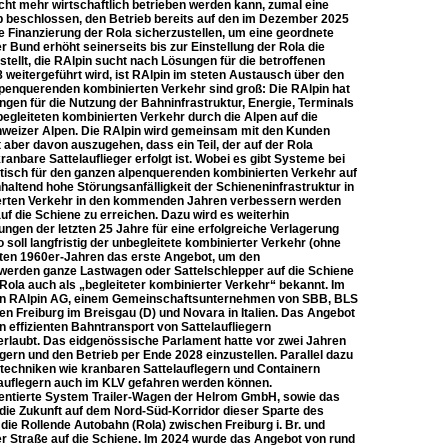
ht mehr wirtschaftlich betrieben werden kann, zumal eine
alb beschlossen, den Betrieb bereits auf den im Dezember 2025
ie Finanzierung der Rola sicherzustellen, um eine geordnete
r Bund erhöht seinerseits bis zur Einstellung der Rola die
tellt, die RAlpin sucht nach Lösungen für die betroffenen
8 weitergeführt wird, ist RAlpin im steten Austausch über den
lpenquerenden kombinierten Verkehr sind groß: Die RAlpin hat
gen für die Nutzung der Bahninfrastruktur, Energie, Terminals
egleiteten kombinierten Verkehr durch die Alpen auf die
chweizer Alpen. Die RAlpin wird gemeinsam mit den Kunden
 aber davon auszugehen, dass ein Teil, der auf der Rola
ranbare Sattelauflieger erfolgt ist. Wobei es gibt Systeme bei
matisch für den ganzen alpenquerenden kombinierten Verkehr auf
haltend hohe Störungsanfälligkeit der Schieneninfrastruktur in
nierten Verkehr in den kommenden Jahren verbessern werden
f die Schiene zu erreichen. Dazu wird es weiterhin
ngen der letzten 25 Jahre für eine erfolgreiche Verlagerung
soll langfristig der unbegleitete kombinierter Verkehr (ohne
äten 1960er-Jahren das erste Angebot, um den
 werden ganze Lastwagen oder Sattelschlepper auf die Schiene
Rola auch als „begleiteter kombinierter Verkehr“ bekannt. Im
eten RAlpin AG, einem Gemeinschaftsunternehmen von SBB, BLS
en Freiburg im Breisgau (D) und Novara in Italien. Das Angebot
n effizienten Bahntransport von Sattelaufliegern
erlaubt. Das eidgenössische Parlament hatte vor zwei Jahren
gern und den Betrieb per Ende 2028 einzustellen. Parallel dazu
gtechniken wie kranbaren Sattelauflegern und Containern
elauflegern auch im KLV gefahren werden können.
tentierte System Trailer-Wagen der Helrom GmbH, sowie das
die Zukunft auf dem Nord-Süd-Korridor dieser Sparte des
 die Rollende Autobahn (Rola) zwischen Freiburg i. Br. und
er Straße auf die Schiene. Im 2024 wurde das Angebot von rund