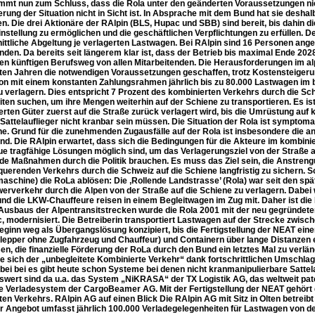
mmt nun zum Schluss, dass die Rola unter den geänderten Voraussetzungen nic
rung der Situation nicht in Sicht ist. In Absprache mit dem Bund hat sie desh
en. Die drei Aktionäre der RAlpin (BLS, Hupac und SBB) sind bereit, bis dahin d
nstellung zu ermöglichen und die geschäftlichen Verpflichtungen zu erfüllen. De
ttliche Abgeltung je verlagerten Lastwagen. Bei RAlpin sind 16 Personen anges
nden. Da bereits seit längerem klar ist, dass der Betrieb bis maximal Ende 202
llen künftigen Berufsweg von allen Mitarbeitenden. Die Herausforderungen im a
tzten Jahren die notwendigen Voraussetzungen geschaffen, trotz Kostensteigerun
ion mit einem konstanten Zahlungsrahmen jährlich bis zu 80.000 Lastwagen im b
u verlagern. Dies entspricht 7 Prozent des kombinierten Verkehrs durch die S
ten suchen, um ihre Mengen weiterhin auf der Schiene zu transportieren. Es ist
erten Güter zuerst auf die Straße zurück verlagert wird, bis die Umrüstung auf k
 Sattelauflieger nicht kranbar sein müssen. Die Situation der Rola ist sympto
e. Grund für die zunehmenden Zugausfälle auf der Rola ist insbesondere die an
nd. Die RAlpin erwartet, dass sich die Bedingungen für die Akteure im kombi
ue tragfähige Lösungen möglich sind, um das Verlagerungsziel von der Straße au
de Maßnahmen durch die Politik brauchen. Es muss das Ziel sein, die Anstrengu
uerenden Verkehrs durch die Schweiz auf die Schiene langfristig zu sichern. So 
schine) die RoLa ablösen: Die ‚Rollende Landstrasse’ (Rola) war seit den sp
erverkehr durch die Alpen von der Straße auf die Schiene zu verlagern. Dabei
nd die LKW-Chauffeure reisen in einem Begleitwagen im Zug mit. Daher ist die 
Ausbaus der Alpentransitstrecken wurde die Rola 2001 mit der neu gegründ
 modernisiert. Die Betreiberin transportiert Lastwagen auf der Strecke zwisch
ginn weg als Übergangslösung konzipiert, bis die Fertigstellung der NEAT eine
hlepper ohne Zugfahrzeug und Chauffeur) und Containern über lange Distanzen 
n, die finanzielle Förderung der RoLa durch den Bund ein letztes Mal zu verlän
te sich der „unbegleitete Kombinierte Verkehr“ dank fortschrittlichen Umschla
obei bei es gibt heute schon Systeme bei denen nicht kranmanipulierbare Satt
wert sind da u.a. das System „NiKRASA“ der TX Logistik AG, das weltweit pa
le Verladesystem der CargoBeamer AG. Mit der Fertigstellung der NEAT gehört 
en Verkehrs. RAlpin AG auf einen Blick Die RAlpin AG mit Sitz in Olten betreibt
hr Angebot umfasst jährlich 100.000 Verladegelegenheiten für Lastwagen von d