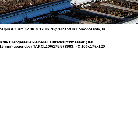
RAlpin AG, am 02.08.2019 im Zugverband in Domodossola, in
ben die Drehgestelle kleinere Laufraddurchmesser (360
4x115 mm) gegenüber TAROL100/175.578693.- (Ø 100x175x120