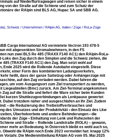
rminals auf Niederflurtragwagen und reisen sicher in einem
ung von der Straße auf die Schiene und zum Schutz der
e Aktionäre der RAlpin sind BLS AG, Hupac SA und SBB AG.
ola)
,
Schweiz / Unternehmen / RAlpin AG
,
Italien / Züge / RoLa-Züge
SBB Cargo International AG vermietete Vectron 193 478-5
 nun mit abgesenkten Stromabnehmern, in den FS
hinten nun zwei BLS Re 485 (TRAXX F140 AC1) den RAlpin-RoLa-
-Loks den Zug durch den Simplon und die Schweiz ziehen, die
e 485 (TRAXX F140 AC1) den Zug. Man setzt wohl auf
, Ende 2025 wird die Rollende Autobahn eingestellt. Diese
 Verkehr, einer Form des kombinierten Ladungsverkehrs,
kehr heißt, dass der ganze Sattelzug oder Anhängerzüge mit
maschine, auf den Zug verladen werden. Dabei fahren die
Wagen, um vom Ausgangsort zum Ziel transportiert zu werden,
 mit Liegeabteilen (Bmc) zurück. Am Ziel-Terminal angekommen
Zug auf die Straße und liefert die Ware sicher beim Kunden
“. Bei kurzen Shuttlezugverbindungen als Lenkpause gewertet
t. Dabei trotzdem näher und ausgeschlafen an Ihr Ziel. Zudem
sind: • die Reduzierung des Treibstoffverbrauches und
ung des Umsatzes und der Produktivität • den Einsatz des Lkw
ezeiten, Überholverbote und andere Behinderungen • die
dards der Züge • Einhaltung von Lenk und Ruhezeiten der
n Schiene und Straße – Rollende Landstraße (ROLA) – gewann,
er mehr an Bedeutung. In Österreich bleibt es wohl auch so,
ade. Obwohl die RAlpin noch Ende 2023 vermeldet hat: knapp 12%
im Vorjahr. Die Medienmitteilung RAlpin AG vom 05. Mai 2025