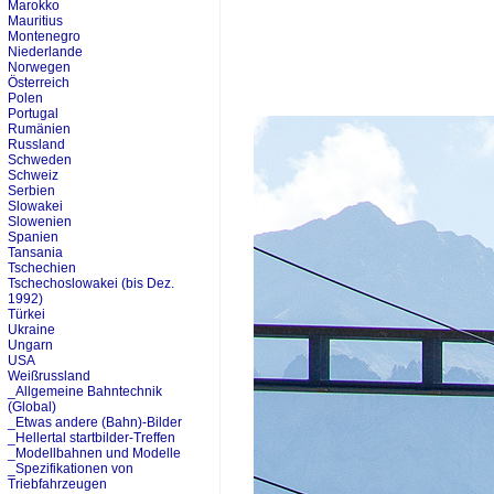
Marokko
Mauritius
Montenegro
Niederlande
Norwegen
Österreich
Polen
Portugal
Rumänien
Russland
Schweden
Schweiz
Serbien
Slowakei
Slowenien
Spanien
Tansania
Tschechien
Tschechoslowakei (bis Dez.
1992)
Türkei
Ukraine
Ungarn
USA
Weißrussland
_Allgemeine Bahntechnik
(Global)
_Etwas andere (Bahn)-Bilder
_Hellertal startbilder-Treffen
_Modellbahnen und Modelle
_Spezifikationen von
Triebfahrzeugen