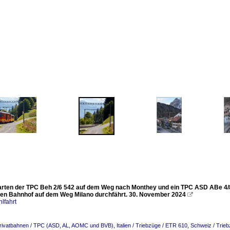
warten der TPC Beh 2/6 542 auf dem Weg nach Monthey und ein TPC ASD ABe 4/8 n
en Bahnhof auf dem Weg Milano durchfährt. 30. November 2024

lfahrt
Privatbahnen / TPC (ASD, AL, AOMC und BVB)
,
Italien / Triebzüge / ETR 610
,
Schweiz / Trie