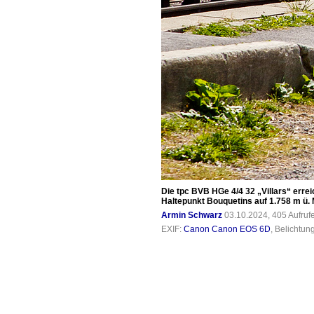
Die tpc BVB HGe 4/4 32 „Villars“ er
Haltepunkt Bouquetins auf 1.758 m ü. M
Armin Schwarz
03.10.2024, 405 Aufru
EXIF:
Canon Canon EOS 6D
, Belichtun