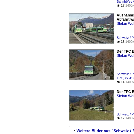
Bahnhöfe / A
17
1400x

Ausnahmsw
Abfahrt wa
Stefan Woh
Schweiz / 
18
1400x

Der TPC B
Stefan Woh
Schweiz / 
TPC, ex A
14
1400x

Der TPC B
Stefan Woh
Schweiz / 
17
1400x

Weitere Bilder aus "Schweiz 