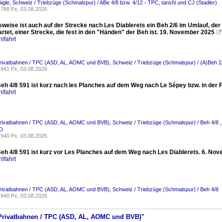
igle
,
Schweiz / Triebzüge (Schmalspur) / ABe 4/8 bzw. 4/12 - TPC, tansN und CJ (Stadler)
788 Px, 03.08.2026
eise ist auch auf der Strecke nach Les Diablerets ein Beh 2/6 im Umlauf, der
rtet, einer Strecke, die fest in den "Händen" der Beh ist. 19. November 2025

lfahrt
Privatbahnen / TPC (ASD, AL, AOMC und BVB)
,
Schweiz / Triebzüge (Schmalspur) / (A)Beh 
941 Px, 03.08.2026
eh 4/8 591 ist kurz nach les Planches auf dem Weg nach Le Sépey bzw. in der 
lfahrt
Privatbahnen / TPC (ASD, AL, AOMC und BVB)
,
Schweiz / Triebzüge (Schmalspur) / Beh 4/8
SD
940 Px, 03.08.2026
eh 4/8 591 ist kurz vor Les Planches auf dem Weg nach Les Diablerets. 6. No
lfahrt
Privatbahnen / TPC (ASD, AL, AOMC und BVB)
,
Schweiz / Triebzüge (Schmalspur) / Beh 4/8
940 Px, 03.08.2026
/ Privatbahnen / TPC (ASD, AL, AOMC und BVB)"