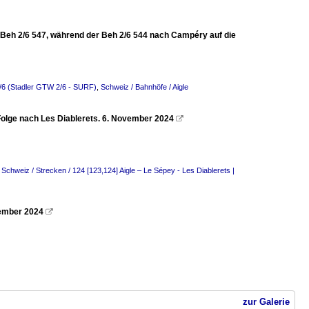
 Beh 2/6 547, während der Beh 2/6 544 nach Campéry auf die
2/6 (Stadler GTW 2/6 - SURF)
,
Schweiz / Bahnhöfe / Aigle
Folge nach Les Diablerets. 6. November 2024

,
Schweiz / Strecken / 124 [123,124] Aigle – Le Sépey - Les Diablerets |
vember 2024

zur Galerie