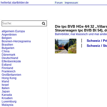
hellertal.startbilder.de
Forum
Impressum
Die tpc BVB HGe 4/4 32 „Villa
Steuerwagen tpc BVB Bt 54), d
allgemein Europa
Bahnbilder, mal klassisch und mal ande
Argentinien
Belgien
Schweiz / P
Bosnien-Herzegowina
Brasilien
Schweiz / St
Bulgarien
China
Dänemark
Deutschland
Elfenbeinküste
Estland
Finnland
Frankreich
Großbritannien
Hong Kong
Irland
Israel
Italien
Japan
Kanada
Kroatien
Luxemburg
Malaysia