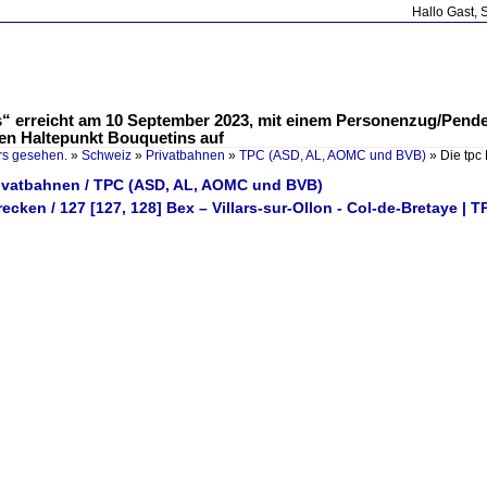
Hallo Gast, 
rs“ erreicht am 10 September 2023, mit einem Personenzug/Pen
en Haltepunkt Bouquetins auf
rs gesehen.
»
Schweiz
»
Privatbahnen
»
TPC (ASD, AL, AOMC und BVB)
»
Die tpc
rivatbahnen / TPC (ASD, AL, AOMC und BVB)
recken / 127 [127, 128] Bex – Villars-sur-Ollon - Col-de-Bretaye | 