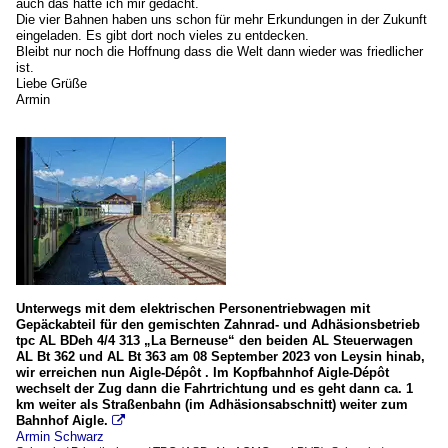
auch das hatte ich mir gedacht.
Die vier Bahnen haben uns schon für mehr Erkundungen in der Zukunft
eingeladen. Es gibt dort noch vieles zu entdecken.
Bleibt nur noch die Hoffnung dass die Welt dann wieder was friedlicher
ist.
Liebe Grüße
Armin
Unterwegs mit dem elektrischen Personentriebwagen mit
Gepäckabteil für den gemischten Zahnrad- und Adhäsionsbetrieb
tpc AL BDeh 4/4 313 „La Berneuse“ den beiden AL Steuerwagen
AL Bt 362 und AL Bt 363 am 08 September 2023 von Leysin hinab,
wir erreichen nun Aigle-Dépôt . Im Kopfbahnhof Aigle-Dépôt
wechselt der Zug dann die Fahrtrichtung und es geht dann ca. 1
km weiter als Straßenbahn (im Adhäsionsabschnitt) weiter zum
Bahnhof Aigle.

Armin Schwarz