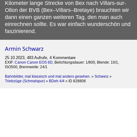
Kilometer lange Strecke von Bex nach Villars-sur-
Ollon der BVB (Bex–Villars–Bretaye) brauchten wir
dann einen ganzen weiteren Tag, den man auch
einrechnen sollte. Es war einfach wunderschön und
faszinierend.
Armin Schwarz
25.10.2023, 483 Aufrufe, 4 Kommentare
EXIF:
Canon Canon EOS 6D
, Belichtungsdauer: 1/800, Blende: 10/1,
ISO500, Brennweite: 24/1
Bahnbilder, mal klassisch und mal anders gesehen.
»
Schweiz
»
Triebzüge (Schmalspur)
»
BDeh 4/4
»
ID 828806