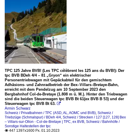
TPC 125 Jahre BVB! (Les TPC célèbrent les 125 ans du BVB!): Der
tpc BVB BDeh 4/4 – 81 „Gryon“ ein elektrischer
Personentriebwagen mit Gepäckabteil für den gemischtem
Adhäsions- und Zahnradbetrieb der Bex–Villars–Bretaye-Bahn,
erreicht mit dem Pendelzug am 10 September 2023 den
Bergbahnhof Col-de-Bretaye (1.808 m ü. M.). Hinter den Triebwagen
sind die beiden Steuerwagen tpc BVB Bt 61(ex BVB B 53) und der
Steuerwagen tpc BVB Bt 63.

Armin Schwarz
Schweiz / Privatbahnen / TPC (ASD, AL, AOMC und BVB)
,
Schweiz /
Triebzüge (Schmalspur) / BDeh 4/4
,
Schweiz / Strecken / 127 [127, 128] Bex
– Villars-sur-Ollon - Col-de-Bretaye | TPC, ex BVB
,
Schweiz / Bahnhöfe /
Sonstige Haltestellen der tpc
447 1397x1600 Px, 01.10.2023
