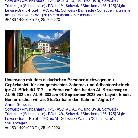
Schweiz / Privatbahnen / TPC (ASD, AL, AOMC und BVB)
,
Schweiz /
Triebzüge (Schmalspur) / BDeh 4/4
,
Schweiz / Strecken / 125 [125] Aigle –
Leysin-Grand-Hôtel | TPC, ex AL
,
Schweiz / Bahnhöfe / Sonstige Haltestellen
der tpc
,
Schweiz / Wagen (Schmalspur) / Steuerwagen
486 1400x985 Px, 25.10.2023

Unterwegs mit dem elektrischen Personentriebwagen mit
Gepäckabteil für den gemischten Zahnrad- und Adhäsionsbetrieb
tpc AL BDeh 4/4 313 „La Berneuse“ den beiden AL Steuerwagen
AL Bt 362 und AL Bt 363 am 08 September 2023 von Leysin hinab.
Nun erreichen wir als Straßenbahn den Bahnhof Aigle.

Armin Schwarz
Schweiz / Privatbahnen / TPC (ASD, AL, AOMC und BVB)
,
Schweiz /
Triebzüge (Schmalspur) / BDeh 4/4
,
Schweiz / Strecken / 125 [125] Aigle –
Leysin-Grand-Hôtel | TPC, ex AL
,
Schweiz / Wagen (Schmalspur) /
Steuerwagen
453 1400x933 Px, 25.10.2023
