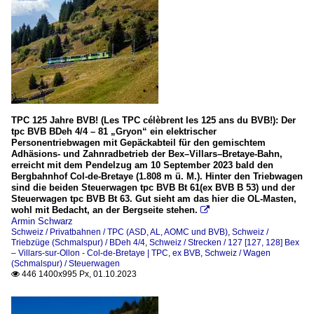
TPC 125 Jahre BVB! (Les TPC célèbrent les 125 ans du BVB!): Der
tpc BVB BDeh 4/4 – 81 „Gryon“ ein elektrischer
Personentriebwagen mit Gepäckabteil für den gemischtem
Adhäsions- und Zahnradbetrieb der Bex–Villars–Bretaye-Bahn,
erreicht mit dem Pendelzug am 10 September 2023 bald den
Bergbahnhof Col-de-Bretaye (1.808 m ü. M.). Hinter den Triebwagen
sind die beiden Steuerwagen tpc BVB Bt 61(ex BVB B 53) und der
Steuerwagen tpc BVB Bt 63. Gut sieht am das hier die OL-Masten,
wohl mit Bedacht, an der Bergseite stehen.

Armin Schwarz
Schweiz / Privatbahnen / TPC (ASD, AL, AOMC und BVB)
,
Schweiz /
Triebzüge (Schmalspur) / BDeh 4/4
,
Schweiz / Strecken / 127 [127, 128] Bex
– Villars-sur-Ollon - Col-de-Bretaye | TPC, ex BVB
,
Schweiz / Wagen
(Schmalspur) / Steuerwagen
446 1400x995 Px, 01.10.2023
