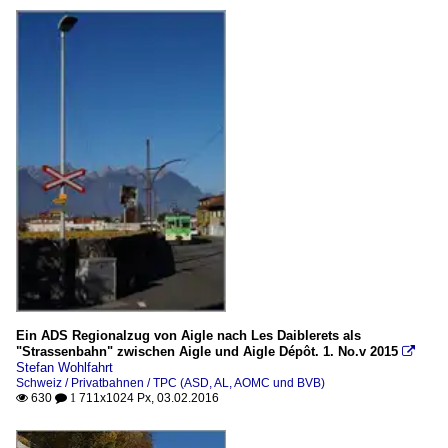
Ein ADS Regionalzug von Aigle nach Les Daiblerets als
"Strassenbahn" zwischen Aigle und Aigle Dépôt. 1. No.v 2015

Stefan Wohlfahrt
Schweiz / Privatbahnen / TPC (ASD, AL, AOMC und BVB)
630
711x1024 Px, 03.02.2016

 1