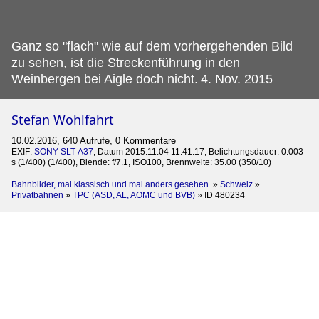
Ganz so "flach" wie auf dem vorhergehenden Bild
zu sehen, ist die Streckenführung in den
Weinbergen bei Aigle doch nicht.
4. Nov. 2015
Stefan Wohlfahrt
10.02.2016, 640 Aufrufe, 0 Kommentare
EXIF:
SONY SLT-A37
, Datum 2015:11:04 11:41:17, Belichtungsdauer: 0.003
s (1/400) (1/400), Blende: f/7.1, ISO100, Brennweite: 35.00 (350/10)
Bahnbilder, mal klassisch und mal anders gesehen.
»
Schweiz
»
Privatbahnen
»
TPC (ASD, AL, AOMC und BVB)
»
ID 480234