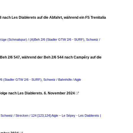
ach Les Diablerets auf die Abfahrt, während ein FS Trenitalia
bzüge (Schmalspur) / (A)Beh 2/6 (Stadler GTW 2/6 - SURF)
,
Schweiz /
 Beh 2/6 547, während der Beh 2/6 544 nach Campéry auf die
2/6 (Stadler GTW 2/6 - SURF)
,
Schweiz / Bahnhöfe / Aigle
Folge nach Les Diablerets. 6. November 2024

,
Schweiz / Strecken / 124 [123,124] Aigle – Le Sépey - Les Diablerets |