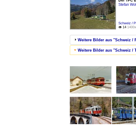
Der TPC B
Stefan Woh
Schweiz / 
14
1400x

Weitere Bilder aus "Schweiz 
Weitere Bilder aus "Schweiz / 