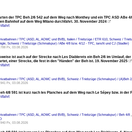
warten der TPC Beh 2/6 542 auf dem Weg nach Monthey und ein TPC ASD ABe 4/8 n
en Bahnhof auf dem Weg Milano durchfährt. 30. November 2024

lfahrt
Privatbahnen / TPC (ASD, AL, AOMC und BVB)
,
Italien / Triebzüge / ETR 610
,
Schweiz / Trie
igle
,
Schweiz / Triebzüge (Schmalspur) / ABe 4/8 bzw. 4/12 - TPC, tansN und CJ (Stadler)
788 Px, 03.08.2026
eise ist auch auf der Strecke nach Les Diablerets ein Beh 2/6 im Umlauf, der
rtet, einer Strecke, die fest in den "Händen" der Beh ist. 19. November 2025

lfahrt
Privatbahnen / TPC (ASD, AL, AOMC und BVB)
,
Schweiz / Triebzüge (Schmalspur) / (A)Beh 
941 Px, 03.08.2026
eh 4/8 591 ist kurz nach les Planches auf dem Weg nach Le Sépey bzw. in der 
lfahrt
Privatbahnen / TPC (ASD, AL, AOMC und BVB)
,
Schweiz / Triebzüge (Schmalspur) / Beh 4/8
SD
940 Px, 03.08.2026