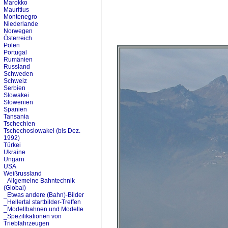
Marokko
Mauritius
Montenegro
Niederlande
Norwegen
Österreich
Polen
Portugal
Rumänien
Russland
Schweden
Schweiz
Serbien
Slowakei
Slowenien
Spanien
Tansania
Tschechien
Tschechoslowakei (bis Dez.
1992)
Türkei
Ukraine
Ungarn
USA
Weißrussland
_Allgemeine Bahntechnik
(Global)
_Etwas andere (Bahn)-Bilder
_Hellertal startbilder-Treffen
_Modellbahnen und Modelle
_Spezifikationen von
Triebfahrzeugen