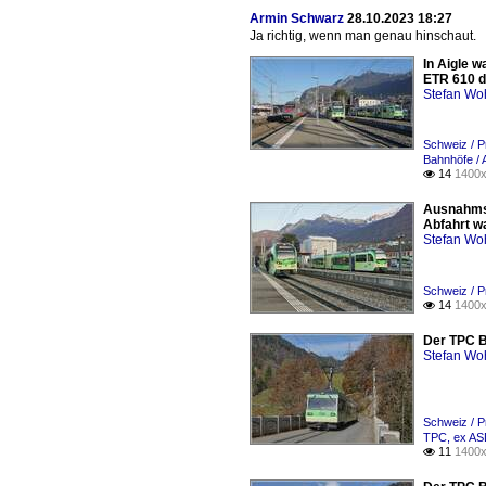
Armin Schwarz
28.10.2023 18:27
Ja richtig, wenn man genau hinschaut.
In Aigle 
ETR 610 d
Stefan Woh
Schweiz / 
Bahnhöfe / A
14
1400x

Ausnahmsw
Abfahrt wa
Stefan Woh
Schweiz / 
14
1400x

Der TPC B
Stefan Woh
Schweiz / 
TPC, ex A
11
1400x
