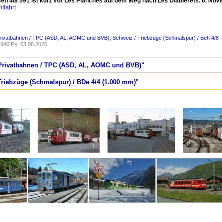
eh 4/8 591 ist kurz vor Les Planches auf dem Weg nach Les Diablerets. 6. No
lfahrt
Privatbahnen / TPC (ASD, AL, AOMC und BVB)
,
Schweiz / Triebzüge (Schmalspur) / Beh 4/8
940 Px, 03.08.2026
/ Privatbahnen / TPC (ASD, AL, AOMC und BVB)"
Triebzüge (Schmalspur) / BDe 4/4 (1.000 mm)"