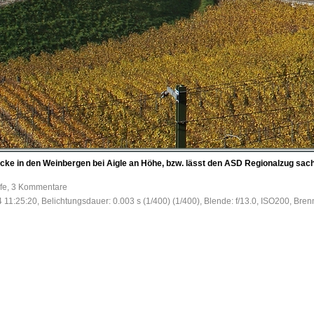
cke in den Weinbergen bei Aigle an Höhe, bzw. lässt den ASD Regionalzug sacht
ufe, 3 Kommentare
 11:25:20, Belichtungsdauer: 0.003 s (1/400) (1/400), Blende: f/13.0, ISO200, Bren