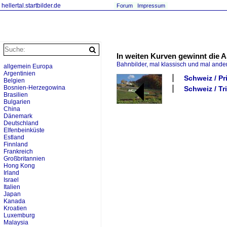
hellertal.startbilder.de
Forum
Impressum
In weiten Kurven gewinnt die 
Bahnbilder, mal klassisch und mal ande
allgemein Europa
Argentinien
Schweiz / P
Belgien
Bosnien-Herzegowina
Schweiz / Tr
Brasilien
Bulgarien
China
Dänemark
Deutschland
Elfenbeinküste
Estland
Finnland
Frankreich
Großbritannien
Hong Kong
Irland
Israel
Italien
Japan
Kanada
Kroatien
Luxemburg
Malaysia