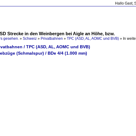
Hallo Gast, 
ASD Strecke in den Weinbergen bei Aigle an Höhe, bzw.
rs gesehen.
»
Schweiz
»
Privatbahnen
»
TPC (ASD, AL, AOMC und BVB)
»
In weit
rivatbahnen / TPC (ASD, AL, AOMC und BVB)
iebzüge (Schmalspur) / BDe 4/4 (1.000 mm)