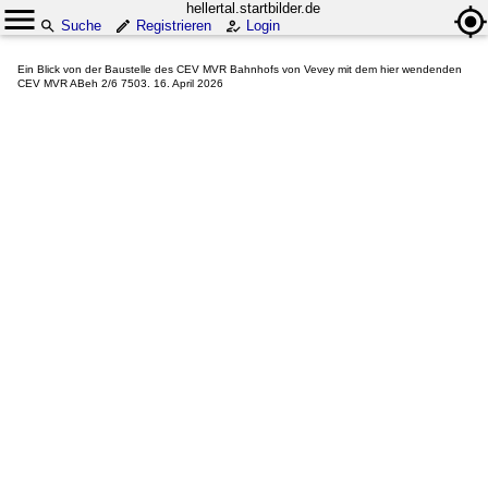
hellertal.startbilder.de
Suche
Registrieren
Login
Ein Blick von der Baustelle des CEV MVR Bahnhofs von Vevey mit dem hier wendenden
CEV MVR ABeh 2/6 7503. 16. April 2026