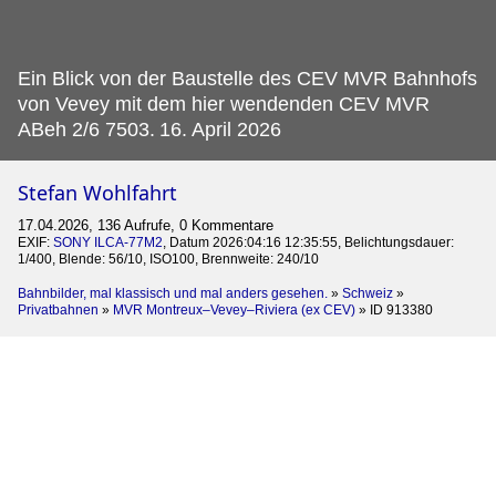
Ein Blick von der Baustelle des CEV MVR Bahnhofs
von Vevey mit dem hier wendenden CEV MVR
ABeh 2/6 7503.
16. April 2026
Stefan Wohlfahrt
17.04.2026, 136 Aufrufe, 0 Kommentare
EXIF:
SONY ILCA-77M2
, Datum 2026:04:16 12:35:55, Belichtungsdauer:
1/400, Blende: 56/10, ISO100, Brennweite: 240/10
Bahnbilder, mal klassisch und mal anders gesehen.
»
Schweiz
»
Privatbahnen
»
MVR Montreux–Vevey–Riviera (ex CEV)
»
ID 913380