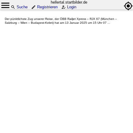
hellertal.startbilder.de
Suche
Registrieren
Login
Der pünktlichste Zug unserer Reise, der ÖBB Railjet Xpress – RJX 67 (München –
Salzburg – Wien – Budapest-Keleti) hat am 13 Januar 2025 um 15 Uhr 07 ...