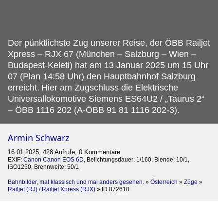
Der pünktlichste Zug unserer Reise, der ÖBB Railjet
Xpress – RJX 67 (München – Salzburg – Wien –
Budapest-Keleti) hat am 13 Januar 2025 um 15 Uhr
07 (Plan 14:58 Uhr) den Hauptbahnhof Salzburg
erreicht.
Hier am Zugschluss die Elektrische
Universallokomotive Siemens ES64U2 / „Taurus 2“
– ÖBB 1116 202 (A-ÖBB 91 81 1116 202-3).
Armin Schwarz
16.01.2025, 428 Aufrufe, 0 Kommentare
EXIF:
Canon Canon EOS 6D
, Belichtungsdauer: 1/160, Blende: 10/1,
ISO1250, Brennweite: 50/1
Bahnbilder, mal klassisch und mal anders gesehen.
»
Österreich
»
Züge
»
Railjet (RJ) / Railjet Xpress (RJX)
»
ID 872610