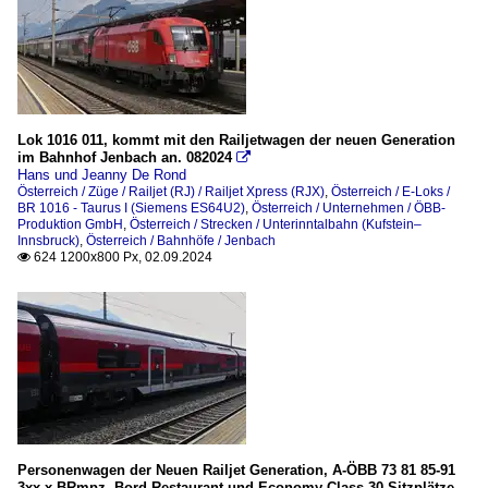
Lok 1016 011, kommt mit den Railjetwagen der neuen Generation
im Bahnhof Jenbach an. 082024

Hans und Jeanny De Rond
Österreich / Züge / Railjet (RJ) / Railjet Xpress (RJX)
,
Österreich / E-Loks /
BR 1016 - Taurus I (Siemens ES64U2)
,
Österreich / Unternehmen / ÖBB-
Produktion GmbH
,
Österreich / Strecken / Unterinntalbahn (Kufstein–
Innsbruck)
,
Österreich / Bahnhöfe / Jenbach
624 1200x800 Px, 02.09.2024

Personenwagen der Neuen Railjet Generation, A-ÖBB 73 81 85-91
3xx-x BRmpz, Bord Restaurant und Economy Class 30 Sitzplätze,