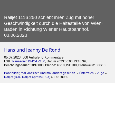
Railjet 1116 250 schiebt ihren Zug mit hoher
Geschwindigkeit durch die Haltestelle von Wien-
Baden in Richtung Wiener Hauptbahnhof.
03.06.2023
Hans und Jeanny De Rond
05.07.2023, 508 Aufrufe, 0 Kommentare
EXIF:
Panasonic DMC-FZ150
, Datum 2023:06:03 13:18:39,
Belichtungsdauer: 10/16000, Blende: 40/10, ISO100, Brennweite: 386/10
Bahnbilder, mal klassisch und mal anders gesehen.
»
Österreich
»
Züge
»
Railjet (RJ) / Railjet Xpress (RJX)
»
ID 818080