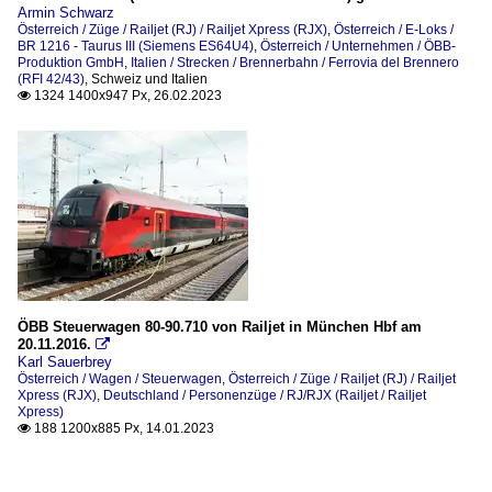
Armin Schwarz
Österreich / Züge / Railjet (RJ) / Railjet Xpress (RJX)
,
Österreich / E-Loks /
BR 1216 - Taurus III (Siemens ES64U4)
,
Österreich / Unternehmen / ÖBB-
Produktion GmbH
,
Italien / Strecken / Brennerbahn / Ferrovia del Brennero
(RFI 42/43)
,
Schweiz und Italien
1324 1400x947 Px, 26.02.2023

ÖBB Steuerwagen 80-90.710 von Railjet in München Hbf am
20.11.2016.

Karl Sauerbrey
Österreich / Wagen / Steuerwagen
,
Österreich / Züge / Railjet (RJ) / Railjet
Xpress (RJX)
,
Deutschland / Personenzüge / RJ/RJX (Railjet / Railjet
Xpress)
188 1200x885 Px, 14.01.2023
