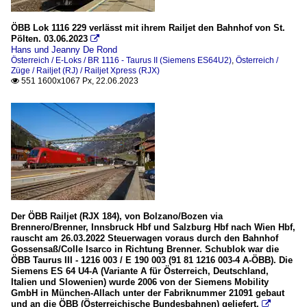
ÖBB Lok 1116 229 verlässt mit ihrem Railjet den Bahnhof von St.
Pölten. 03.06.2023

Hans und Jeanny De Rond
Österreich / E-Loks / BR 1116 - Taurus II (Siemens ES64U2)
,
Österreich /
Züge / Railjet (RJ) / Railjet Xpress (RJX)
551 1600x1067 Px, 22.06.2023

Der ÖBB Railjet (RJX 184), von Bolzano/Bozen via
Brennero/Brenner, Innsbruck Hbf und Salzburg Hbf nach Wien Hbf,
rauscht am 26.03.2022 Steuerwagen voraus durch den Bahnhof
Gossensaß/Colle Isarco in Richtung Brenner. Schublok war die
ÖBB Taurus III - 1216 003 / E 190 003 (91 81 1216 003-4 A-ÖBB). Die
Siemens ES 64 U4-A (Variante A für Österreich, Deutschland,
Italien und Slowenien) wurde 2006 von der Siemens Mobility
GmbH in München-Allach unter der Fabriknummer 21091 gebaut
und an die ÖBB (Österreichische Bundesbahnen) geliefert.
