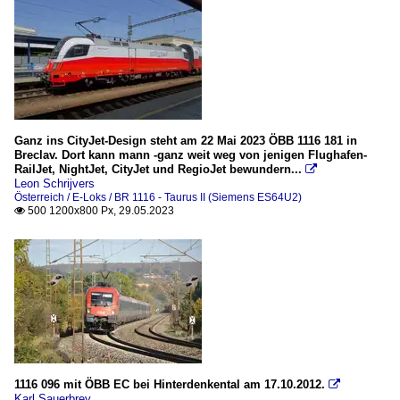
Ganz ins CityJet-Design steht am 22 Mai 2023 ÖBB 1116 181 in
Breclav. Dort kann mann -ganz weit weg von jenigen Flughafen-
RailJet, NightJet, CityJet und RegioJet bewundern...

Leon Schrijvers
Österreich / E-Loks / BR 1116 - Taurus II (Siemens ES64U2)
500 1200x800 Px, 29.05.2023

1116 096 mit ÖBB EC bei Hinterdenkental am 17.10.2012.

Karl Sauerbrey