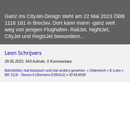
Ganz ins CityJet-Design steht am 22 Mai 2023 ÖBB
1116 181 in Breclav.
Dort kann mann -ganz weit
weg von jenigen Flughafen- RailJet, NightJet,
CityJet und RegioJet bewundern...
Leon Schrijvers
29.05.2023, 543 Aufrufe, 0 Kommentare
Bahnbilder, mal klassisch und mal anders gesehen.
»
Österreich
»
E-Loks
»
BR 1116 - Taurus II (Siemens ES64U2)
»
ID 814035