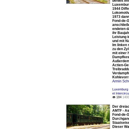
behielt i
Luxemburg
1944 Diff
Lokomotiv
1973 dann
Fond-de-G
anschließ
endeten d
ihr Bauja
Leistung 
und mit N
Im linken
zu den Zyl
mit einer
Dampfkess
Außerdem 
Actien-Ge
Treibradd
Verdampfu
Kohlevorra
Armin Sch
Luxemburg 
et Intercirc
184
1400

Der dreia
AMTF - Ass
Fond-de-G
Durchgang
Staatseis
Dieser Wa