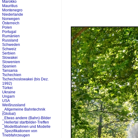
Marokko
Mauritius
Montenegro
Niederlande
Norwegen
Österreich
Polen
Portugal
Rumänien
Russland
Schweden
Schweiz
Serbien
Slowakei
Slowenien
Spanien
Tansania
Tschechien
Tschechoslowakei (bis Dez.
1992)
Türkei
Ukraine
Ungarn
USA
Weißrussland
_Allgemeine Bahntechnik
(Global)
_Etwas andere (Bahn)-Bilder
_Hellertal startbilder-Treffen
_Modellbahnen und Modelle
_Spezifikationen von
Triebfahrzeugen