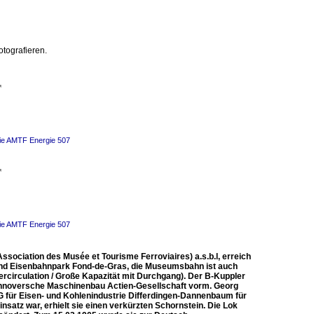
otografieren.

ie AMTF Energie 507

ie AMTF Energie 507
ociation des Musée et Tourisme Ferroviaires) a.s.b.l, erreich
 und Eisenbahnpark Fond-de-Gras, die Museumsbahn ist auch
tercirculation / Große Kapazität mit Durchgang). Der B-Kuppler
nnoversche Maschinenbau Actien-Gesellschaft vorm. Georg
 für Eisen- und Kohlenindustrie Differdingen-Dannenbaum für
nsatz war, erhielt sie einen verkürzten Schornstein. Die Lok