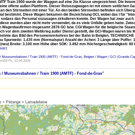
MTF Train 1900 wurde der Waggon auf eine 2te Klasse umgezeichnet. Die Innene
 eine offene außen Plattform. Dieser Reisezugwagen ist mit einem seitlichen G
 an den Stirnseiten mit einer Tür. An den beiden Stirnseiten befinden sich Üb
al bestimmt. Diese Wagen bekamen die Bezeichnung GCI, wobei das I für "Interc
, sodass das Personal sozusagen zirkulieren konnte. Der Wagen hat zwar auch 
 diese wurden aber nicht mehr verwendet, da es viele Unfälle geben hatte. Zw
n Wagenbaufirmen insgesamt 2876 GC bzw. CGI Wagen für die belgische Staat
ch vor dem zweiten Weltkrieg außer Dienst gestellt, die GCI-Wagen waren bis M
rzehnte das Bild des Personenverkehres bei der Bahn in Belgien. TECHNISCHE D
au Spurweite: 1.435 mm (Normalspur) Anzahl der Achen: 3 Länge über Puffer
(neu) Breite: 3.100 mm Höhe über SOK: 3.492 mm Höchstgeschwindigkeit: 80 km
warz
/ Museumsbahnen / Train 1900 (AMTF) - Fond-de-Gras
,
Belgien / Wagen / GCI (Grande Capa
x933 Px, 12.04.2026
g / Museumsbahnen / Train 1900 (AMTF) - Fond-de-Gras"
te > Pétange > Lamadelaine