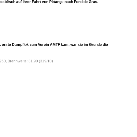
ssbësch auf ihrer Fahrt von Pétange nach Fond de Gras.
ls erste Dampflok zum Verein AMTF kam, war sie im Grunde die
O250, Brennweite: 31.90 (319/10)