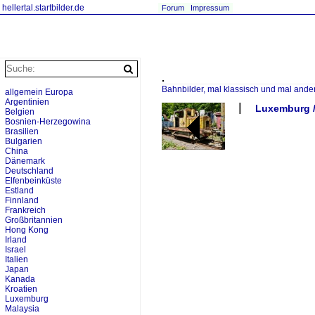
hellertal.startbilder.de
Forum
Impressum
.
Bahnbilder, mal klassisch und mal ande
allgemein Europa
Argentinien
Luxemburg /
Belgien
Bosnien-Herzegowina
Brasilien
Bulgarien
China
Dänemark
Deutschland
Elfenbeinküste
Estland
Finnland
Frankreich
Großbritannien
Hong Kong
Irland
Israel
Italien
Japan
Kanada
Kroatien
Luxemburg
Malaysia