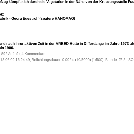
zug kämpft sich durch die Vegetation in der Nähe von der Kreuzungsstelle Fuu
ok:
abrik - Georg Egestroff (spätere HANOMAG)
nd nach ihrer aktiven Zeit in der ARBED Hütte in Differdange im Jahre 1973 a
in 1900.
, 892 Aufrufe, 4 Kommentare
13:06:02 16:24:49, Belichtungsdauer: 0.002 s (10/5000) (1/500), Blende: f/3.8, IS