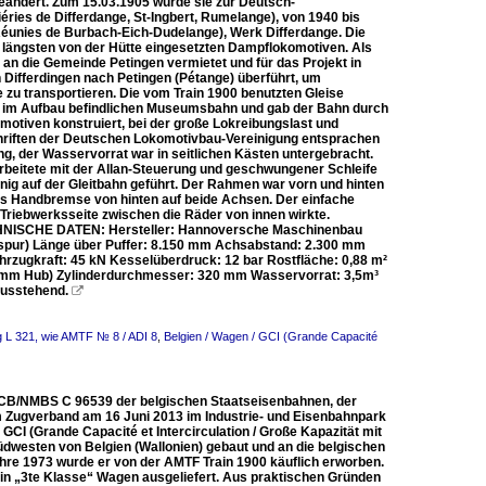
eändert. Zum 15.03.1905 wurde sie zur Deutsch-
ries de Differdange, St-Ingbert, Rumelange), von 1940 bis
éunies de Burbach-Eich-Dudelange), Werk Differdange. Die
längsten von der Hütte eingesetzten Dampflokomotiven. Als
 an die Gemeinde Petingen vermietet und für das Projekt in
 Differdingen nach Petingen (Pétange) überführt, um
zu transportieren. Die vom Train 1900 benutzten Gleise
h im Aufbau befindlichen Museumsbahn und gab der Bahn durch
motiven konstruiert, bei der große Lokreibungslast und
chriften der Deutschen Lokomotivbau-Vereinigung entsprachen
, der Wasservorrat war in seitlichen Kästen untergebracht.
arbeitete mit der Allan-Steuerung und geschwungener Schleife
enig auf der Gleitbahn geführt. Der Rahmen war vorn und hinten
ls Handbremse von hinten auf beide Achsen. Der einfache
Triebwerksseite zwischen die Räder von innen wirkte.
ECHNISCHE DATEN: Hersteller: Hannoversche Maschinenbau
spur) Länge über Puffer: 8.150 mm Achsabstand: 2.300 mm
hrzugkraft: 45 kN Kesselüberdruck: 12 bar Rostfläche: 0,88 m²
40 mm Hub) Zylinderdurchmesser: 320 mm Wasservorrat: 3,5m³
 ausstehend.

 L 321, wie AMTF № 8 / ADI 8
,
Belgien / Wagen / GCI (Grande Capacité
SNCB/NMBS C 96539 der belgischen Staatseisenbahnen, der
 im Zugverband am 16 Juni 2013 im Industrie- und Eisenbahnpark
I (Grande Capacité et Intercirculation / Große Kapazität mit
Südwesten von Belgien (Wallonien) gebaut und an die belgischen
ahre 1973 wurde er von der AMTF Train 1900 käuflich erworben.
in „3te Klasse“ Wagen ausgeliefert. Aus praktischen Gründen