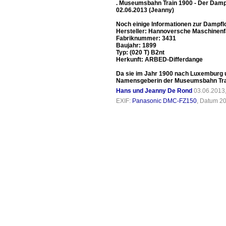
. Museumsbahn Train 1900 - Der Dampf
02.06.2013 (Jeanny)
Noch einige Informationen zur Dampfl
Hersteller: Hannoversche Maschinenf
Fabriknummer: 3431
Baujahr: 1899
Typ: (020 T) B2nt
Herkunft: ARBED-Differdange
Da sie im Jahr 1900 nach Luxemburg u
Namensgeberin der Museumsbahn Tra
Hans und Jeanny De Rond
03.06.2013
EXIF:
Panasonic DMC-FZ150
, Datum 20