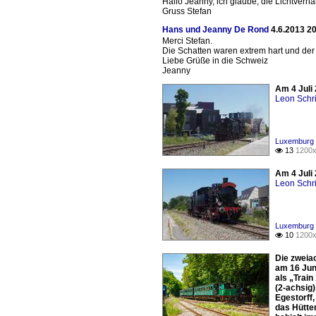
Hallo Jeanny, ich glaube, die Lichtverhäl
Gruss Stefan
Hans und Jeanny De Rond
4.6.2013 2
Merci Stefan.
Die Schatten waren extrem hart und der 
Liebe Grüße in die Schweiz
Jeanny
Am 4 Juli
Leon Schri
Luxemburg 
13
1200x

Am 4 Juli
Leon Schri
Luxemburg 
10
1200x

Die zweia
am 16 Jun
als „Train
(2-achsig
Egestorff
das Hütten