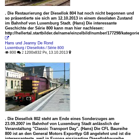
. Die Restaurierung der Diesellok 804 hat noch nicht begonnen und
so präsentierte sie sich am 12.10.2013 in einem desolaten Zustand
im Bahnhof von Luxemburg Stadt. (Hans) Die interessante
Geschichte der Série 800 kann man hier nachlesen:
http://hellertal.startbilder.de/name/einzelbild/number/177298/kateg

Hans und Jeanny De Rond
Luxemburg / Dieselloks / Série 800
800
1200x832 Px, 13.10.2013

 2

. Die Diesellok 802 steht am Ende eines Sonderzuges am
23.09.2007 im Bahnhof von Luxemburg Stadt anlässlich der
Veranstaltung "Classic Transport Day". (Hans) Die CFL Baureihe
800 ist an den General Motors Exporttyp G8 angelehnt und ist die
interessanteste, weil in Europa einzigartige Diesellokbaureihe.