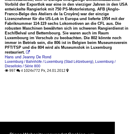
Vorbild der Exportlok war eine in den vierziger Jahren in den USA
entwickelte Rangierlok mit 750 PS-Motorleistung. AFB (Anglo-
Franco-Belge des Ateliers de la Croyère) war der einzige
Lizenznehmer für die US-Lok in Europa und lieferte 1954 mit der
Fabriknummer 114-119 sechs Lokomotiven an die CFL aus. Die
robusten Maschinen bewährten sich im schweren Rangierdienst in
Esch/Belval und Bettembourg. Sie waren auch im Raum
Luxembourg im Verschub zu beobachten. Die 802 könnte noch
immer in Betrieb sein, die 806 ist in Belgien beim Museumsverein
PFT/TSP und die 804 wird als Museumslok in Luxemburg
restauriert.

Hans und Jeanny De Rond
Luxemburg / Bahnhöfe / Luxemburg (Stad Lëtzebuerg)
,
Luxemburg /
Dieselloks / Série 800
997
1024x772 Px, 24.01.2012

 4
