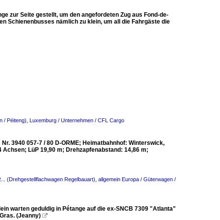
 zur Seite gestellt, um den angefordeten Zug aus Fond-de-
en Schienenbusses nämlich zu klein, um all die Fahrgäste die
 / Péiteng)
,
Luxemburg / Unternehmen / CFL Cargo
 Nr. 3940 057-7 / 80 D-ORME; Heimatbahnhof: Winterswick,
 4 Achsen; LüP 19,90 m; Drehzapfenabstand: 14,86 m;
.. (Drehgestellflachwagen Regelbauart)
,
allgemein Europa / Güterwagen /
ein warten geduldig in Pétange auf die ex-SNCB 7309 "Atlanta"
 Gras. (Jeanny)
