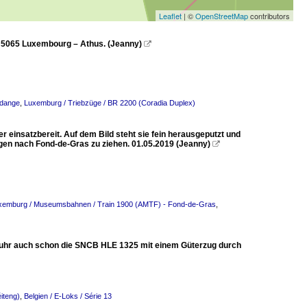
Leaflet
| ©
OpenStreetMap
contributors
B 5065 Luxembourg – Athus. (Jeanny)

odange
,
Luxemburg / Triebzüge / BR 2200 (Coradia Duplex)
 einsatzbereit. Auf dem Bild steht sie fein herausgeputzt und
gen nach Fond-de-Gras zu ziehen. 01.05.2019 (Jeanny)

xemburg / Museumsbahnen / Train 1900 (AMTF) - Fond-de-Gras
,
fuhr auch schon die SNCB HLE 1325 mit einem Güterzug durch
iteng)
,
Belgien / E-Loks / Série 13