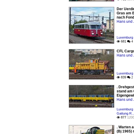
Der Uerdi
Gras am B
nach Fond
Hans und 
Luxemburg 
681

 4
CFL Cargo
Hans und 
Luxemburg /
839

 2
. Drehges
stand am 
Eigengewi
Hans und 
Luxemburg /
Gattung R..
877
1200

. Warten 
(Bj 1965)