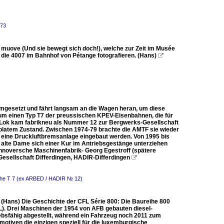
273
i muove (Und sie bewegt sich doch!), welche zur Zeit im Musée
 die 4007 im Bahnhof von Pétange fotografieren. (Hans)

mgesetzt und fährt langsam an die Wagen heran, um diese
 um einen Typ T7 der preussischen KPEV-Eisenbahnen, die für
e Lok kam fabrikneu als Nummer 12 zur Bergwerks-Gesellschaft
solatem Zustand. Zwischen 1974-79 brachte die AMTF sie wieder
 eine Druckluftbremsanlage eingebaut werden. Von 1995 bis
 alte Dame sich einer Kur im Antriebsgestänge unterziehen
Hannoversche Maschinenfabrik- Georg Egestroff (spätere
esellschaft Differdingen, HADIR-Differdingen

che T 7 (ex ARBED / HADIR № 12)
 (Hans) Die Geschichte der CFL Série 800: Die Baureihe 800
). Drei Maschinen der 1954 von AFB gebauten diesel-
iebsfähig abgestellt, während ein Fahrzeug noch 2011 zum
tiven die einzigen speziell für die luxemburgische