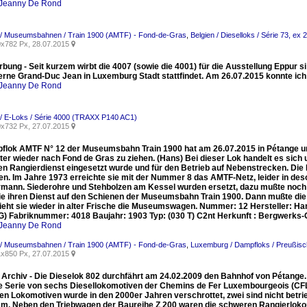
Jeanny De Rond
/ Museumsbahnen / Train 1900 (AMTF) - Fond-de-Gras
,
Belgien / Dieselloks / Série 73, ex 
x782 Px, 28.07.2015

bung - Seit kurzem wirbt die 4007 (sowie die 4001) für die Ausstellung Eppur s
erne Grand-Duc Jean in Luxemburg Stadt stattfindet. Am 26.07.2015 konnte ich
Jeanny De Rond
/ E-Loks / Série 4000 (TRAXX P140 AC1)
x732 Px, 27.07.2015

pflok AMTF N° 12 der Museumsbahn Train 1900 hat am 26.07.2015 in Pétange u
ter wieder nach Fond de Gras zu ziehen. (Hans) Bei dieser Lok handelt es sich
ten Rangierdienst eingesetzt wurde und für den Betrieb auf Nebenstrecken. Di
gen. Im Jahre 1973 erreichte sie mit der Nummer 8 das AMTF-Netz, leider in de
rmann. Siederohre und Stehbolzen am Kessel wurden ersetzt, dazu mußte noch
sie ihren Dienst auf den Schienen der Museumsbahn Train 1900. Dann mußte die
 zieht sie wieder in alter Frische die Museumswagen. Nummer: 12 Hersteller: 
Fabriknummer: 4018 Baujahr: 1903 Typ: (030 T) C2nt Herkunft : Bergwerks-G
Jeanny De Rond
/ Museumsbahnen / Train 1900 (AMTF) - Fond-de-Gras
,
Luxemburg / Dampfloks / Preußis
x850 Px, 27.07.2015

 Archiv - Die Dieselok 802 durchfährt am 24.02.2009 den Bahnhof von Pétange.
e Serie von sechs Diesellokomotiven der Chemins de Fer Luxembourgeois (CFL
hen Lokomotiven wurde in den 2000er Jahren verschrottet, zwei sind nicht betr
am. Neben den Triebwagen der Baureihe Z 200 waren die schweren Rangierlokomo