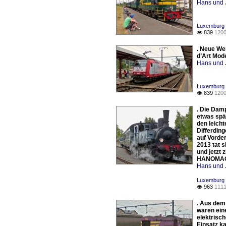
Hans und 
Luxemburg 
839
1200

. Neue Wer
d’Art Mod
Hans und 
Luxemburg 
839
1200

. Die Dam
etwas spä
den leich
Differdin
auf Vorde
2013 tat 
und jetzt
HANOMAG) 
Hans und 
Luxemburg 
963
1111

. Aus dem
waren ein
elektrisc
Einsatz k