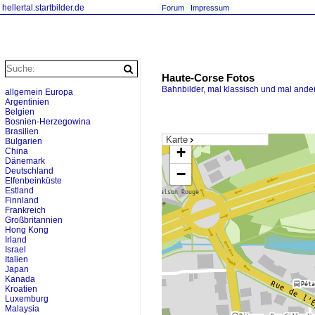
hellertal.startbilder.de
Forum
Impressum
Haute-Corse Fotos
Bahnbilder, mal klassisch und mal ande
allgemein Europa
Argentinien
Belgien
Bosnien-Herzegowina
Brasilien
Karte
Bulgarien
+
China
Dänemark
−
Deutschland
Elfenbeinküste
Estland
Finnland
Frankreich
Großbritannien
Hong Kong
Irland
Israel
Italien
Japan
Kanada
Kroatien
Luxemburg
Malaysia