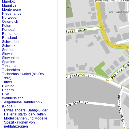
Marokko
Mauritius
Montenegro
Niederlande
Norwegen
Österreich
Polen
Portugal
Rumänien
Russland
Schweden
Schweiz
Serbien
Slowakei
Slowenien
Spanien
Tansania
Tschechien
Tschechoslowakei (bis Dez.
1992)
Türkei
Ukraine
Ungarn
USA
Weißrussland
_Allgemeine Bahntechnik
(Global)
_Etwas andere (Bahn)-Bilder
_Hellertal startbilder-Treffen
_Modellbahnen und Modelle
_Spezifikationen von
Triebfahrzeugen