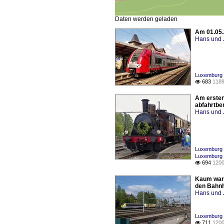
Daten werden geladen
Am 01.05.
Hans und 
Luxemburg /
683
1189

Am ersten
abfahrtbe
Hans und 
Luxemburg 
Luxemburg /
694
1200

Kaum ware
den Bahnh
Hans und 
Luxemburg /
711
1200
