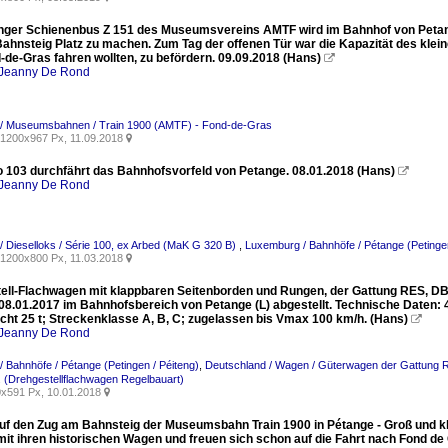
nger Schienenbus Z 151 des Museumsvereins AMTF wird im Bahnhof von Petange
ahnsteig Platz zu machen. Zum Tag der offenen Tür war die Kapazität des klein
-de-Gras fahren wollten, zu befördern. 09.09.2018 (Hans)

Jeanny De Rond
/ Museumsbahnen / Train 1900 (AMTF) - Fond-de-Gras
1200x967 Px, 11.09.2018

 103 durchfährt das Bahnhofsvorfeld von Petange. 08.01.2018 (Hans)

Jeanny De Rond
 Dieselloks / Série 100, ex Arbed (MaK G 320 B)
,
Luxemburg / Bahnhöfe / Pétange (Petingen
1200x800 Px, 11.03.2018

tell-Flachwagen mit klappbaren Seitenborden und Rungen, der Gattung RES, DB
08.01.2017 im Bahnhofsbereich von Petange (L) abgestellt. Technische Daten:
cht 25 t; Streckenklasse A, B, C; zugelassen bis Vmax 100 km/h. (Hans)

Jeanny De Rond
 Bahnhöfe / Pétange (Petingen / Péiteng)
,
Deutschland / Wagen / Güterwagen der Gattung R.
. (Drehgestellflachwagen Regelbauart)
x591 Px, 10.01.2018

auf den Zug am Bahnsteig der Museumsbahn Train 1900 in Pétange - Groß und kl
 mit ihren historischen Wagen und freuen sich schon auf die Fahrt nach Fond de