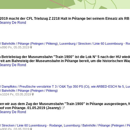
2019 macht der CFL Triebzug Z 2218 Halt in Pétange bei seinem Einsatz als R
Jeanny De Rond
 Bahnhöfe / Pétange (Petingen / Péiteng)
,
Luxemburg / Strecken / Linie 60 Luxembourg - R
x890 Px, 05.05.2019

 Betriebstag der Museumsbahn "Train 1900" ist die Lok N° 5 nach der HU wieder
reit am Bahnsteig der Museumsbahn in Pétange bereit, um die historischen Wa
Jeanny De Rond
/ Dampfloks / Preußische verstärkte T 3 / O&K Typ 350 PS (Ct), wie ARBED-ESCH № 5
,
Lu
 Bahnhöfe / Pétange (Petingen / Péiteng)
x1024 Px, 03.05.2019

n wir aus dem Zug der Museumsbahn "Train 1900" in Pétange ausgestiegen, 
of von Pétange. 01.05.2019 (Jeanny)

Jeanny De Rond
 Strecken / Linie 60 Luxembourg - Rodange
,
Luxemburg / Bahnhöfe / Pétange (Petingen / Pé
x800 Px, 03.05.2019
