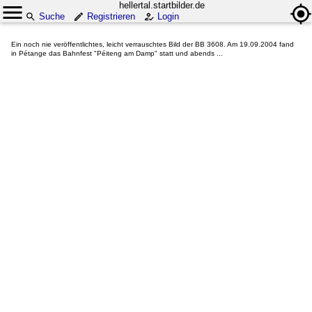
hellertal.startbilder.de
Suche
Registrieren
Login
Ein noch nie veröffentlichtes, leicht verrauschtes Bild der BB 3608. Am 19.09.2004 fand
in Pétange das Bahnfest "Péiteng am Damp" statt und abends ...