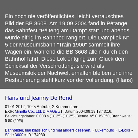
Ein noch nie veröffentlichtes, leicht verrauschtes
Bild der BB 3608.
Am 19.09.2004 fand in Pétange
das Bahnfest "Péiteng am Damp" statt und abends
wurde eifrig im Bahnhod rangiert. Die Dampflok N°
5 der Museumsbahn "Train 1900" sammelt ihre
Wagen ein, während die BB 3608 allein durch den
Bahnhof fährt. Diese Lok entging zum Glück dem
Schicksal der Verschrottung, sie wird als
Museumslok der Nachwelt erhalten bleiben und ihre
Restaurierung steht kurz vor der Vollendung. (Hans)
Hans und Jeanny De Rond
01.01.2012, 1025 Aufrufe, 2 Kommentare
EXIF:
Minolta Co., Ltd. DiMAGE Z1
, Datum 2004:09:19 18:43:16,
Belichtungsdauer: 0.008 s (1/125) (1/125), Blende: f/5.0, ISO50, Brennweite:
5.80 (29/5)
Bahnbilder, mal klassisch und mal anders gesehen.
»
Luxemburg
»
E-Loks
»
Série 3600
»
ID 174080