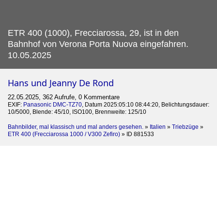
ETR 400 (1000), Frecciarossa, 29, ist in den
Bahnhof von Verona Porta Nuova eingefahren.
10.05.2025
Hans und Jeanny De Rond
22.05.2025, 362 Aufrufe, 0 Kommentare
EXIF:
Panasonic DMC-TZ70
, Datum 2025:05:10 08:44:20, Belichtungsdauer:
10/5000, Blende: 45/10, ISO100, Brennweite: 125/10
Bahnbilder, mal klassisch und mal anders gesehen.
»
Italien
»
Triebzüge
»
ETR 400 (Frecciarossa 1000 / V300 Zefiro)
»
ID 881533