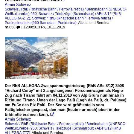
Armin Schwarz
Schweiz / RhB (Rhätische Bahn / Ferrovia retica) / Berninabahn (UNESCO-
Weltkulturerbe) 950
,
Schweiz / Triebzüge (Schmalspur) / ABe 8/12 (RhB
ALLEGRA-ZTZ)
,
Schweiz / RhB (Rhätische Bahn / Ferrovia retica) /
Pontresinerlinie (960 Samedan–Pontresina)
,
Albula und Bernina
650
1200x813 Px, 10.11.2019

 1
Der RhB ALLEGRA-Zweispannungstriebzug (RhB ABe 8/12) 3508
"Richard Coray" mit 2 angehangenen Personenwagen als Regio-
Zug nach Tirano fährt am 04.11.2019 von Alp Grüm nun hinab in
Richtung Tirano. Unten der Lago Palü (Lagh da Palü, dt. Palüsee)
am Fuße des Piz Palü. Der See wird größtenteils vom
Palügletscher gespeist, den man (heute nur noch) oben in der
Bildmitte erahnen kann.

Armin Schwarz
Schweiz / RhB (Rhätische Bahn / Ferrovia retica) / Berninabahn (UNESCO-
Weltkulturerbe) 950
,
Schweiz / Triebzüge (Schmalspur) / ABe 8/12 (RhB
ALLEGRA-ZTZ)
,
Albula und Bernina