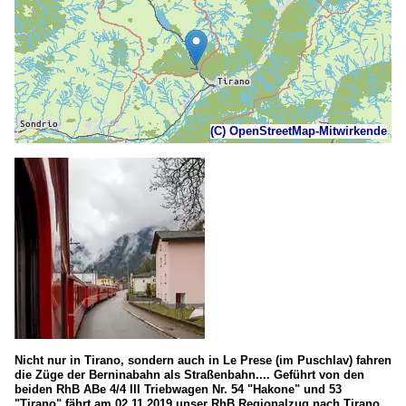
(C) OpenStreetMap-Mitwirkende
Nicht nur in Tirano, sondern auch in Le Prese (im Puschlav) fahren
die Züge der Berninabahn als Straßenbahn.... Geführt von den
beiden RhB ABe 4/4 III Triebwagen Nr. 54 "Hakone" und 53
"Tirano" fährt am 02.11.2019 unser RhB Regionalzug nach Tirano