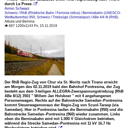
durch Le Prese.

Armin Schwarz
Schweiz / RhB (Rhätische Bahn / Ferrovia retica) / Berninabahn (UNESCO-
Weltkulturerbe) 950
,
Schweiz / Triebzüge (Schmalspur) / ABe 4/4 III (RhB)
,
Albula und Bernina
687 1200x1143 Px, 15.11.2019

Der RhB Regio-Zug von Chur via St. Moritz nach Tirano erreicht
am Morgen des 02.11.2019 bald den Bahnhof Pontresina, der Zug
besteht aus dem 3-teiligen ALLEGRA-Zweispannungstriebzug (RhB
ABe 8/12) 3501 " Willem Jan Holsboer " mit 4 angehangenen
Personenwagen. Rechts auf der Bahnstrecke Samedan–Pontresina
kommt Steuerwagenvoraus der Regio-Zug von Scuol-Tarasp (via
Samedan). Hier in Pontresina laufen die Berninabahn (950) und die
Bahnstrecke Samedan–Pontresina (960) wieder zusammen. Links
oben die Berninabahn wird mit 1.000 V Gleichstrom betrieben,
während die Strecke Samedan–Pontresina mit 11 kV 16,7 Hz
Wechselstrom betrieben wird.
