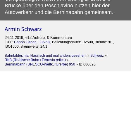
Brücke über den Poschiavino nutzen hier der
Autoverkehr und die Berninabahn gemeinsam.
Armin Schwarz
24.11.2019, 612 Aufrufe, 0 Kommentare
EXIF:
Canon Canon EOS 6D
, Belichtungsdauer: 1/2500, Blende: 9/1,
ISO1600, Brennweite: 24/1
Bahnbilder, mal klassisch und mal anders gesehen.
»
Schweiz
»
RhB (Rhätische Bahn / Ferrovia retica)
»
Berninabahn (UNESCO-Weltkulturerbe) 950
»
ID 680826