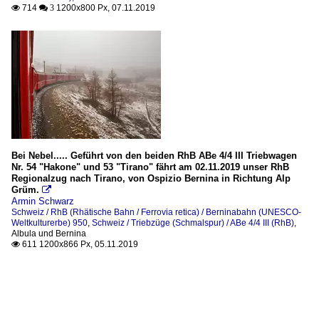
714
1200x800 Px, 07.11.2019

 3
Bei Nebel..... Geführt von den beiden RhB ABe 4/4 III Triebwagen
Nr. 54 "Hakone" und 53 "Tirano" fährt am 02.11.2019 unser RhB
Regionalzug nach Tirano, von Ospizio Bernina in Richtung Alp
Grüm.

Armin Schwarz
Schweiz / RhB (Rhätische Bahn / Ferrovia retica) / Berninabahn (UNESCO-
Weltkulturerbe) 950
,
Schweiz / Triebzüge (Schmalspur) / ABe 4/4 III (RhB)
,
Albula und Bernina
611 1200x866 Px, 05.11.2019
