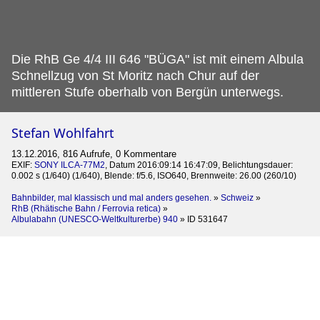
Die RhB Ge 4/4 III 646 "BÜGA" ist mit einem Albula
Schnellzug von St Moritz nach Chur auf der
mittleren Stufe oberhalb von Bergün unterwegs.
Stefan Wohlfahrt
13.12.2016, 816 Aufrufe, 0 Kommentare
EXIF:
SONY ILCA-77M2
, Datum 2016:09:14 16:47:09, Belichtungsdauer:
0.002 s (1/640) (1/640), Blende: f/5.6, ISO640, Brennweite: 26.00 (260/10)
Bahnbilder, mal klassisch und mal anders gesehen.
»
Schweiz
»
RhB (Rhätische Bahn / Ferrovia retica)
»
Albulabahn (UNESCO-Weltkulturerbe) 940
»
ID 531647