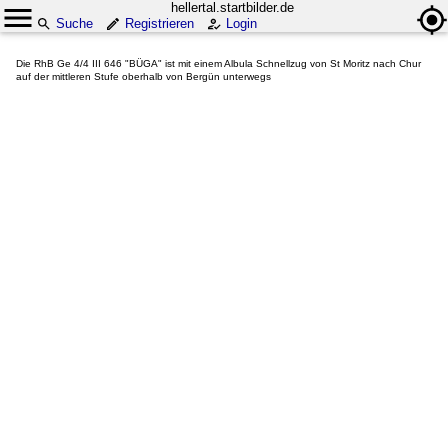
hellertal.startbilder.de
Suche
Registrieren
Login
Die RhB Ge 4/4 III 646 "BÜGA" ist mit einem Albula Schnellzug von St Moritz nach Chur
auf der mittleren Stufe oberhalb von Bergün unterwegs