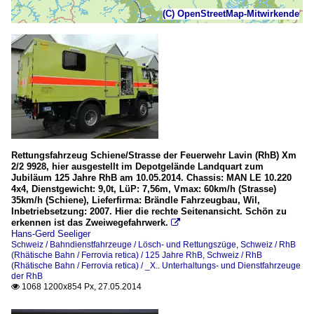
(C) OpenStreetMap-Mitwirkende
Rettungsfahrzeug Schiene/Strasse der Feuerwehr Lavin (RhB) Xm
2/2 9928, hier ausgestellt im Depotgelände Landquart zum
Jubiläum 125 Jahre RhB am 10.05.2014. Chassis: MAN LE 10.220
4x4, Dienstgewicht: 9,0t, LüP: 7,56m, Vmax: 60km/h (Strasse)
35km/h (Schiene), Lieferfirma: Brändle Fahrzeugbau, Wil,
Inbetriebsetzung: 2007. Hier die rechte Seitenansicht. Schön zu
erkennen ist das Zweiwegefahrwerk.

Hans-Gerd Seeliger
Schweiz / Bahndienstfahrzeuge / Lösch- und Rettungszüge
,
Schweiz / RhB
(Rhätische Bahn / Ferrovia retica) / 125 Jahre RhB
,
Schweiz / RhB
(Rhätische Bahn / Ferrovia retica) / _X.. Unterhaltungs- und Dienstfahrzeuge
der RhB
1068 1200x854 Px, 27.05.2014
