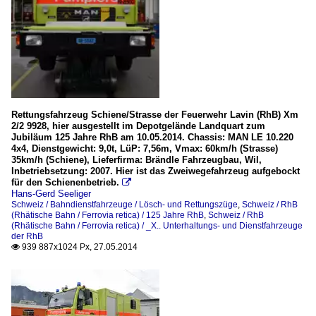
Rettungsfahrzeug Schiene/Strasse der Feuerwehr Lavin (RhB) Xm
2/2 9928, hier ausgestellt im Depotgelände Landquart zum
Jubiläum 125 Jahre RhB am 10.05.2014. Chassis: MAN LE 10.220
4x4, Dienstgewicht: 9,0t, LüP: 7,56m, Vmax: 60km/h (Strasse)
35km/h (Schiene), Lieferfirma: Brändle Fahrzeugbau, Wil,
Inbetriebsetzung: 2007. Hier ist das Zweiwegefahrzeug aufgebockt
für den Schienenbetrieb.

Hans-Gerd Seeliger
Schweiz / Bahndienstfahrzeuge / Lösch- und Rettungszüge
,
Schweiz / RhB
(Rhätische Bahn / Ferrovia retica) / 125 Jahre RhB
,
Schweiz / RhB
(Rhätische Bahn / Ferrovia retica) / _X.. Unterhaltungs- und Dienstfahrzeuge
der RhB
939 887x1024 Px, 27.05.2014
