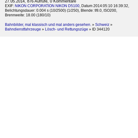
27.05.2014, 876 Aufrufe, 0 Kommentare
EXIF:
NIKON CORPORATION NIKON D5100
, Datum 2014:05:10 16:39:32,
Belichtungsdauer: 0.004 s (10/2500) (1/250), Blende: f/8.0, ISO200,
Brennweite: 18.00 (180/10)
Bahnbilder, mal klassisch und mal anders gesehen.
»
Schweiz
»
Bahndienstfahrzeuge
»
Lösch- und Rettungszüge
»
ID 344120