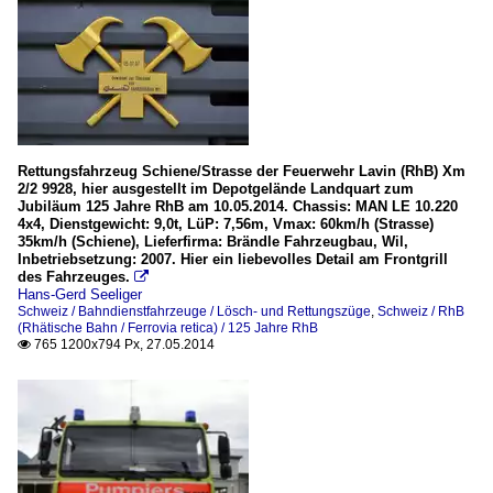
Rettungsfahrzeug Schiene/Strasse der Feuerwehr Lavin (RhB) Xm
2/2 9928, hier ausgestellt im Depotgelände Landquart zum
Jubiläum 125 Jahre RhB am 10.05.2014. Chassis: MAN LE 10.220
4x4, Dienstgewicht: 9,0t, LüP: 7,56m, Vmax: 60km/h (Strasse)
35km/h (Schiene), Lieferfirma: Brändle Fahrzeugbau, Wil,
Inbetriebsetzung: 2007. Hier ein liebevolles Detail am Frontgrill
des Fahrzeuges.

Hans-Gerd Seeliger
Schweiz / Bahndienstfahrzeuge / Lösch- und Rettungszüge
,
Schweiz / RhB
(Rhätische Bahn / Ferrovia retica) / 125 Jahre RhB
765 1200x794 Px, 27.05.2014
