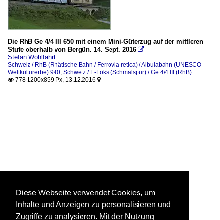
Die RhB Ge 4/4 III 650 mit einem Mini-Güterzug auf der mittleren
Stufe oberhalb von Bergün. 14. Sept. 2016

Stefan Wohlfahrt
Schweiz / RhB (Rhätische Bahn / Ferrovia retica) / Albulabahn (UNESCO-
Weltkulturerbe) 940
,
Schweiz / E-Loks (Schmalspur) / Ge 4/4 III (RhB)
778 1200x859 Px, 13.12.2016


Diese Webseite verwendet Cookies, um
Inhalte und Anzeigen zu personalisieren und
Zugriffe zu analysieren. Mit der Nutzung