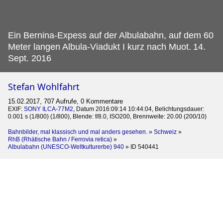
Ein Bernina-Expess auf der Albulabahn, auf dem 60
Meter langen Albula-Viadukt I kurz nach Muot.
14.
Sept. 2016
Stefan Wohlfahrt
15.02.2017, 707 Aufrufe, 0 Kommentare
EXIF:
SONY ILCA-77M2
, Datum 2016:09:14 10:44:04, Belichtungsdauer:
0.001 s (1/800) (1/800), Blende: f/8.0, ISO200, Brennweite: 20.00 (200/10)
Bahnbilder, mal klassisch und mal anders gesehen.
»
Schweiz
»
RhB (Rhätische Bahn / Ferrovia retica)
»
Albulabahn (UNESCO-Weltkulturerbe) 940
»
ID 540441