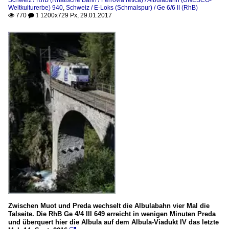
Schweiz / RhB (Rhätische Bahn / Ferrovia retica) / Albulabahn (UNESCO-
Weltkulturerbe) 940
,
Schweiz / E-Loks (Schmalspur) / Ge 6/6 II (RhB)
770
1200x729 Px, 29.01.2017

 1
Zwischen Muot und Preda wechselt die Albulabahn vier Mal die
Talseite. Die RhB Ge 4/4 III 649 erreicht in wenigen Minuten Preda
und überquert hier die Albula auf dem Albula-Viadukt IV das letzte