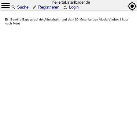
hellertal.startbilder.de
Suche
Registrieren
Login
Ein Bernina-Expess auf der Albulabahn, auf dem 60 Meter langen Albula-Viadukt I kurz
nach Muot