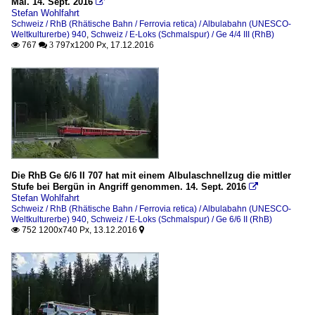
Mal. 14. Sept. 2016

Stefan Wohlfahrt
Schweiz / RhB (Rhätische Bahn / Ferrovia retica) / Albulabahn (UNESCO-
Weltkulturerbe) 940
,
Schweiz / E-Loks (Schmalspur) / Ge 4/4 III (RhB)
767
797x1200 Px, 17.12.2016

 3
Die RhB Ge 6/6 II 707 hat mit einem Albulaschnellzug die mittler
Stufe bei Bergün in Angriff genommen. 14. Sept. 2016

Stefan Wohlfahrt
Schweiz / RhB (Rhätische Bahn / Ferrovia retica) / Albulabahn (UNESCO-
Weltkulturerbe) 940
,
Schweiz / E-Loks (Schmalspur) / Ge 6/6 II (RhB)
752 1200x740 Px, 13.12.2016

