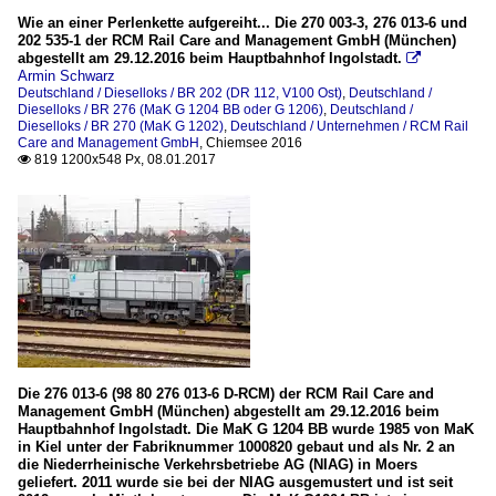
Wie an einer Perlenkette aufgereiht... Die 270 003-3, 276 013-6 und
202 535-1 der RCM Rail Care and Management GmbH (München)
abgestellt am 29.12.2016 beim Hauptbahnhof Ingolstadt.

Armin Schwarz
Deutschland / Dieselloks / BR 202 (DR 112, V100 Ost)
,
Deutschland /
Dieselloks / BR 276 (MaK G 1204 BB oder G 1206)
,
Deutschland /
Dieselloks / BR 270 (MaK G 1202)
,
Deutschland / Unternehmen / RCM Rail
Care and Management GmbH
,
Chiemsee 2016
819 1200x548 Px, 08.01.2017

Die 276 013-6 (98 80 276 013-6 D-RCM) der RCM Rail Care and
Management GmbH (München) abgestellt am 29.12.2016 beim
Hauptbahnhof Ingolstadt. Die MaK G 1204 BB wurde 1985 von MaK
in Kiel unter der Fabriknummer 1000820 gebaut und als Nr. 2 an
die Niederrheinische Verkehrsbetriebe AG (NIAG) in Moers
geliefert. 2011 wurde sie bei der NIAG ausgemustert und ist seit