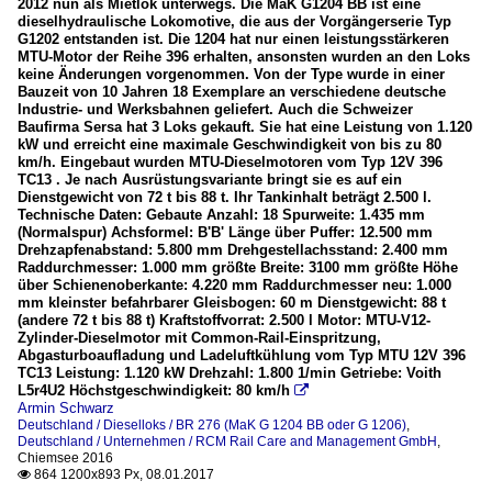
2012 nun als Mietlok unterwegs. Die MaK G1204 BB ist eine
dieselhydraulische Lokomotive, die aus der Vorgängerserie Typ
G1202 entstanden ist. Die 1204 hat nur einen leistungsstärkeren
MTU-Motor der Reihe 396 erhalten, ansonsten wurden an den Loks
keine Änderungen vorgenommen. Von der Type wurde in einer
Bauzeit von 10 Jahren 18 Exemplare an verschiedene deutsche
Industrie- und Werksbahnen geliefert. Auch die Schweizer
Baufirma Sersa hat 3 Loks gekauft. Sie hat eine Leistung von 1.120
kW und erreicht eine maximale Geschwindigkeit von bis zu 80
km/h. Eingebaut wurden MTU-Dieselmotoren vom Typ 12V 396
TC13 . Je nach Ausrüstungsvariante bringt sie es auf ein
Dienstgewicht von 72 t bis 88 t. Ihr Tankinhalt beträgt 2.500 l.
Technische Daten: Gebaute Anzahl: 18 Spurweite: 1.435 mm
(Normalspur) Achsformel: B'B' Länge über Puffer: 12.500 mm
Drehzapfenabstand: 5.800 mm Drehgestellachsstand: 2.400 mm
Raddurchmesser: 1.000 mm größte Breite: 3100 mm größte Höhe
über Schienenoberkante: 4.220 mm Raddurchmesser neu: 1.000
mm kleinster befahrbarer Gleisbogen: 60 m Dienstgewicht: 88 t
(andere 72 t bis 88 t) Kraftstoffvorrat: 2.500 l Motor: MTU-V12-
Zylinder-Dieselmotor mit Common-Rail-Einspritzung,
Abgasturboaufladung und Ladeluftkühlung vom Typ MTU 12V 396
TC13 Leistung: 1.120 kW Drehzahl: 1.800 1/min Getriebe: Voith
L5r4U2 Höchstgeschwindigkeit: 80 km/h

Armin Schwarz
Deutschland / Dieselloks / BR 276 (MaK G 1204 BB oder G 1206)
,
Deutschland / Unternehmen / RCM Rail Care and Management GmbH
,
Chiemsee 2016
864 1200x893 Px, 08.01.2017
