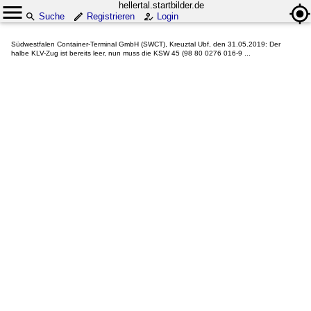
hellertal.startbilder.de
Suche
Registrieren
Login
Südwestfalen Container-Terminal GmbH (SWCT), Kreuztal Ubf, den 31.05.2019: Der
halbe KLV-Zug ist bereits leer, nun muss die KSW 45 (98 80 0276 016-9 ...