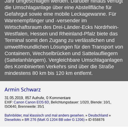
Jahr umgeschlagen werden. Darüber hinaus verfügt
die Umschlaganlage über eine Abstellfläche für
Gefahrgut sowie eine mobile Leckagewanne. Für
Warenempfänger und -versender im
Wirtschaftsraum des Drei-Länder-Ecks Nordrhein-
Westfalen, Hessen und Rheinland-Pfalz biete das
Terminal somit den Zugang zu verlässlichen und
umweltfreundlichen Lösungen für den Transport von
Containern, Wechselbrücken und Sattelaufliegern
(Sattelanhängern). Vergleichbare Umschlaganlagen
des Kombinierten Verkehrs sind über die Straße
mindestens 80 km bis 120 km entfernt.
Armin Schwarz
31.05.2019, 857 Aufrufe, 0 Kommentare
EXIF:
Canon Canon EOS 6D
, Belichtungsdauer: 1/320, Blende: 10/1,
ISO640, Brennweite: 35/1
Bahnbilder, mal klassisch und mal anders gesehen.
»
Deutschland
»
Dieselloks
»
BR 276 (MaK G 1204 BB oder G 1206)
»
ID 658876