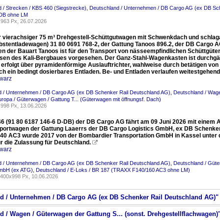
 / Strecken / KBS 460 (Siegstrecke)
,
Deutschland / Unternehmen / DB Cargo AG (ex DB Sc
DB ohne LM
963 Px, 26.07.2026
 vierachsiger 75 m³ Drehgestell-Schüttgutwagen mit Schwenkdach und schlaga
lbstentladewagen) 31 80 0691 768-2, der Gattung Tanoos 896.2, der DB Cargo A
n der Bauart Tanoos ist für den Transport von nässeempfindlichen Schüttgüte
sen des Kali-Bergbaues vorgesehen. Der Ganz-Stahl-Wagenkasten ist durchgäng
 erfolgt über pyramidenförmige Auslauftrichter, wahlweise durch betätigen von
h ein bedingt dosierbares Entladen. Be- und Entladen verlaufen weitestgehen
warz
d / Unternehmen / DB Cargo AG (ex DB Schenker Rail Deutschland AG)
,
Deutschland / Wage
uropa / Güterwagen / Gattung T... (Güterwagen mit öffnungsf. Dach)
998 Px, 13.06.2026
46 (91 80 6187 146-6 D-DB) der DB Cargo AG fährt am 09 Juni 2026 mit einem 
portwagen der Gattung Laaerrs der DB Cargo Logistics GmbH, ex DB Schenker 
0 AC3 wurde 2017 von der Bombardier Transportation GmbH in Kassel unter d
r die Zulassung für Deutschland.

warz
d / Unternehmen / DB Cargo AG (ex DB Schenker Rail Deutschland AG)
,
Deutschland / Güte
GmbH (ex ATG)
,
Deutschland / E-Loks / BR 187 (TRAXX F140/160 AC3 ohne LM)
400x998 Px, 10.06.2026
nd / Unternehmen / DB Cargo AG (ex DB Schenker Rail Deutschland AG)"
d / Wagen / Güterwagen der Gattung S... (sonst. Drehgestellflachwagen)