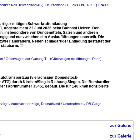
henker Rail Deutschland AG)
,
Deutschland / E-Loks / BR 187.1 (TRAXX
rtiger mittigen Schwerkraftentladung
G, abgestellt am 23 Juni 2026 beim Bahnhof Uelzen. Der
rn, insbesondere von Düngemitteln, Salzen und anderen
ig und nur zwischen den Auslauföffnungen unterteilt. Die
 zwei Handrädern. Neben schlagartiger Entladung gestattet der
d staubarm.

n / Güterwagen der Gattung T... (Güterwagen mit öffnungsf. Dach)
,
Autotransportzug (vierachsiger Doppelstock-
ATG) durch Kirchen/Sieg in Richtung Siegen. Die Bombardier
er Fabriknummer 35451 gebaut. Die für 140 km/h konzipierte
rzüge / Autotransportzüge
,
Deutschland / Unternehmen / DB Cargo
zur Galerie
"
zur Galerie