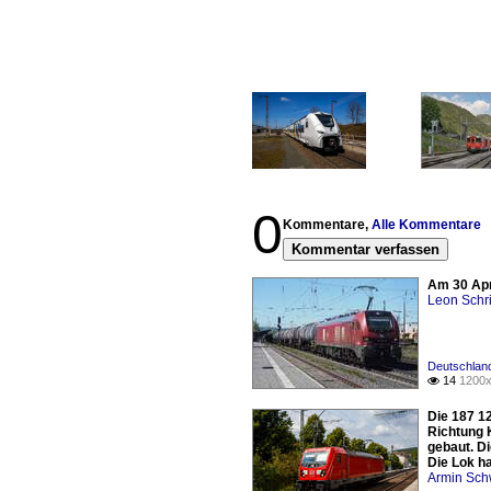
0
Kommentare,
Alle Kommentare
Kommentar verfassen
Am 30 Apr
Leon Schri
Deutschlan
14
1200x

Die 187 12
Richtung 
gebaut. D
Die Lok h
Armin Sch