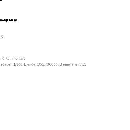
mm
neigt 60 m
 t
fe, 0 Kommentare
gsdauer: 1/800, Blende: 10/1, ISO500, Brennweite: 55/1