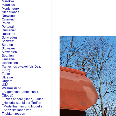
Marokko
Mauritius
Montenegro
Niederlande
Norwegen
Österreich
Polen
Portugal
Rumänien
Russland
Schweden
Schweiz
Serbien
Slowakei
Slowenien
Spanien
Tansania
Tschechien
Tschechoslowakei (bis Dez.
1992)
Türkei
Ukraine
Ungarn
USA
Weißrussland
_Allgemeine Bahntechnik
(Global)
_Etwas andere (Bahn)-Bilder
_Hellertal startbilder-Treffen
_Modellbahnen und Modelle
_Spezifikationen von
Triebfahrzeugen