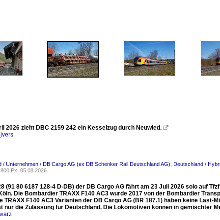
il 2026 zieht DBC 2159 242 ein Kesselzug durch Neuwied.

jvers
d / Unternehmen / DB Cargo AG (ex DB Schenker Rail Deutschland AG)
,
Deutschland / Hybri
800 Px, 05.08.2026
8 (91 80 6187 128-4 D-DB) der DB Cargo AG fährt am 23 Juli 2026 solo auf Tfzf 
Köln. Die Bombardier TRAXX F140 AC3 wurde 2017 von der Bombardier Transp
ie TRAXX F140 AC3 Varianten der DB Cargo AG (BR 187.1) haben keine Last-Mil
at nur die Zulassung für Deutschland. Die Lokomotiven können in gemischter 
warz