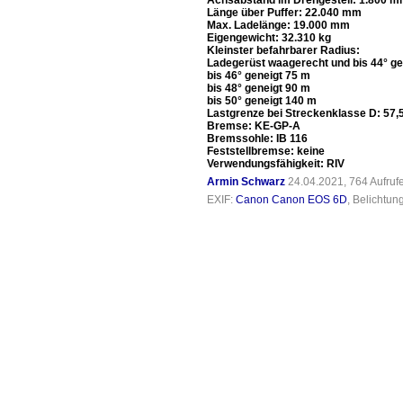
Achsabstand im Drehgestell: 1.800 
Länge über Puffer: 22.040 mm
Max. Ladelänge: 19.000 mm
Eigengewicht: 32.310 kg
Kleinster befahrbarer Radius:
Ladegerüst waagerecht und bis 44° ge
bis 46° geneigt 75 m
bis 48° geneigt 90 m
bis 50° geneigt 140 m
Lastgrenze bei Streckenklasse D: 57,5
Bremse: KE-GP-A
Bremssohle: IB 116
Feststellbremse: keine
Verwendungsfähigkeit: RIV
Armin Schwarz
24.04.2021, 764 Aufru
EXIF:
Canon Canon EOS 6D
, Belichtun