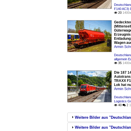
Deutschland
F140 AC3) 
20
1400x

Gedeckter
(Mittense
Güterwage
Erzeugnis
Entladung
Wagen auc
Armin Sch
Deutschlan
allgemein E
35
1400x

Die 187 1
Autotrans
TRAXX F14
Lok hat nu
Armin Sch
Deutschlan
Logistics 
40
1

 2
Weitere Bilder aus "Deutschla
Weitere Bilder aus "Deutschlan