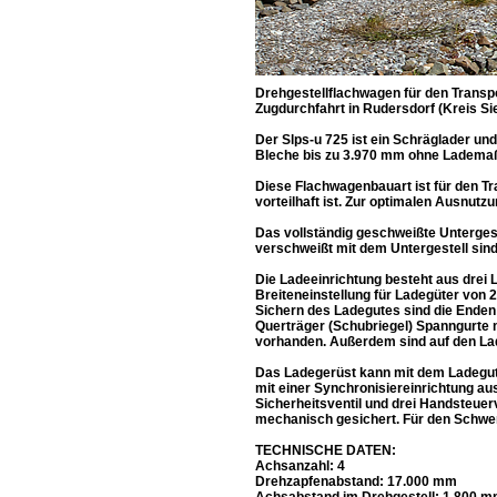
Drehgestellflachwagen für den Transp
Zugdurchfahrt in Rudersdorf (Kreis Si
Der Slps-u 725 ist ein Schräglader un
Bleche bis zu 3.970 mm ohne Lademaß
Diese Flachwagenbauart ist für den T
vorteilhaft ist. Zur optimalen Ausnutz
Das vollständig geschweißte Untergest
verschweißt mit dem Untergestell sind
Die Ladeeinrichtung besteht aus drei L
Breiteneinstellung für Ladegüter von
Sichern des Ladegutes sind die Enden 
Querträger (Schubriegel) Spanngurte 
vorhanden. Außerdem sind auf den La
Das Ladegerüst kann mit dem Ladegut 
mit einer Synchronisiereinrichtung au
Sicherheitsventil und drei Handsteuer
mechanisch gesichert. Für den Schwen
TECHNISCHE DATEN:
Achsanzahl: 4
Drehzapfenabstand: 17.000 mm