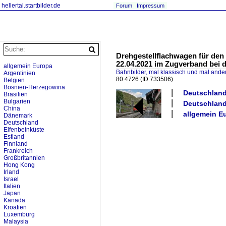
hellertal.startbilder.de
Forum
Impressum
Drehgestellflachwagen für den
22.04.2021 im Zugverband bei 
allgemein Europa
Bahnbilder, mal klassisch und mal ande
Argentinien
80 4726
(ID 733506)
Belgien
Bosnien-Herzegowina
Deutschland
Brasilien
Bulgarien
Deutschland
China
allgemein Eu
Dänemark
Deutschland
Elfenbeinküste
Estland
Finnland
Frankreich
Großbritannien
Hong Kong
Irland
Israel
Italien
Japan
Kanada
Kroatien
Luxemburg
Malaysia