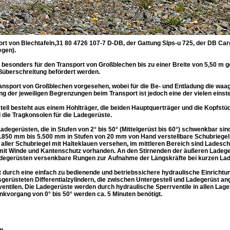
ort von Blechtafeln,31 80 4726 107-7 D-DB, der Gattung Slps-u 725, der DB Ca
egen).
d besonders für den Transport von Großblechen bis zu einer Breite von 5,50 m 
überschreitung befördert werden.
ransport von Großblechen vorgesehen, wobei für die Be- und Entladung die w
ung der jeweiligen Begrenzungen beim Transport ist jedoch eine der vielen eins
ell besteht aus einem Hohlträger, die beiden Hauptquerträger und die Kopfstück
 die Tragkonsolen für die Ladegerüste.
adegerüsten, die in Stufen von 2° bis 50° (Mittelgerüst bis 60°) schwenkbar si
 2.850 mm bis 5.500 mm in Stufen von 20 mm von Hand verstellbare Schubriege
aller Schubriegel mit Halteklauen versehen, im mittleren Bereich sind Ladesc
mit Winde und Kantenschutz vorhanden. An den Stirnenden der äußeren Ladege
degerüsten versenkbare Rungen zur Aufnahme der Längskräfte bei kurzen Lad
durch eine einfach zu bedienende und betriebssichere hydraulische Einrichtun
sgerüsteten Differentialzylindern, die zwischen Untergestell und Ladegerüst a
ventilen. Die Ladegerüste werden durch hydraulische Sperrventile in allen Lage
kvorgang von 0° bis 50° werden ca. 5 Minuten benötigt.