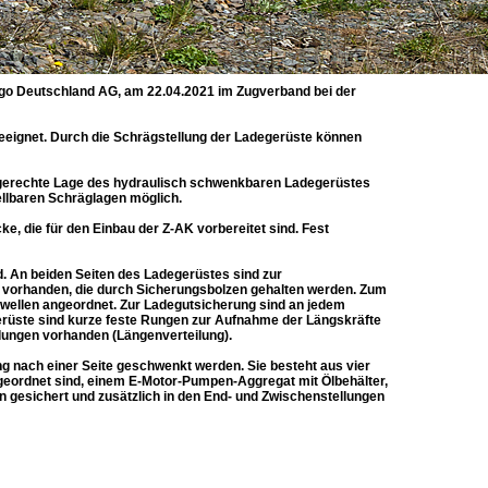
rgo Deutschland AG, am 22.04.2021 im Zugverband bei der
geeignet. Durch die Schrägstellung der Ladegerüste können
aagerechte Lage des hydraulisch schwenkbaren Ladegerüstes
tellbaren Schräglagen möglich.
e, die für den Einbau der Z-AK vorbereitet sind. Fest
nd. An beiden Seiten des Ladegerüstes sind zur
l vorhanden, die durch Sicherungsbolzen gehalten werden. Zum
hwellen angeordnet. Zur Ladegutsicherung sind an jedem
rüste sind kurze feste Rungen zur Aufnahme der Längskräfte
ungen vorhanden (Längenverteilung).
g nach einer Seite geschwenkt werden. Sie besteht aus vier
ngeordnet sind, einem E-Motor-Pumpen-Aggregat mit Ölbehälter,
n gesichert und zusätzlich in den End- und Zwischenstellungen