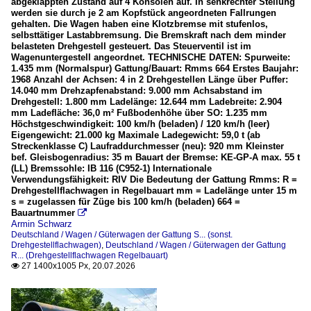
abgeklappten Zustand auf 4 Konsolen auf. In senkrechter Stellung
werden sie durch je 2 am Kopfstück angeordneten Fallrungen
ERR European Rail Rent GmbH
gehalten. Die Wagen haben eine Klotzbremse mit stufenlos,
selbsttätiger Lastabbremsung. Die Bremskraft nach dem minder
eurailpool GmbH
belasteten Drehgestell gesteuert. Das Steuerventil ist im
Wagenuntergestell angeordnet. TECHNISCHE DATEN: Spurweite:
GATX Rail Germany GmbH
1.435 mm (Normalspur) Gattung/Bauart: Rmms 664 Erstes Baujahr:
1968 Anzahl der Achsen: 4 in 2 Drehgestellen Länge über Puffer:
Innofreight
14.040 mm Drehzapfenabstand: 9.000 mm Achsabstand im
KAF Falkenhahn Bau AG
Drehgestell: 1.800 mm Ladelänge: 12.644 mm Ladebreite: 2.904
mm Ladefläche: 36,0 m² Fußbodenhöhe über SO: 1.235 mm
LW - LEONHARD WEISS
Höchstgeschwindigkeit: 100 km/h (beladen) / 120 km/h (leer)
Eigengewicht: 21.000 kg Maximale Ladegewicht: 59,0 t (ab
MANNESMANN Werke
Streckenklasse C) Laufraddurchmesser (neu): 920 mm Kleinster
bef. Gleisbogenradius: 35 m Bauart der Bremse: KE-GP-A max. 55 t
Mercer Holz GmbH
(LL) Bremssohle: IB 116 (C952-1) Internationale
Verwendungsfähigkeit: RIV Die Bedeutung der Gattung Rmms: R =
On Rail GmbH
Drehgestellflachwagen in Regelbauart mm = Ladelänge unter 15 m
Spitzke SE (Unternehmensgruppe)
s = zugelassen für Züge bis 100 km/h (beladen) 664 =
Bauartnummer

TWA - Transwaggon GmbH
Armin Schwarz
Deutschland / Wagen / Güterwagen der Gattung S... (sonst.
Vossloh Logistics GmbH
Drehgestellflachwagen)
,
Deutschland / Wagen / Güterwagen der Gattung
R... (Drehgestellflachwagen Regelbauart)
Vossloh-Rail-Services
27 1400x1005 Px, 20.07.2026

VTG Rail Europe GmbH (auch ex AAEC)