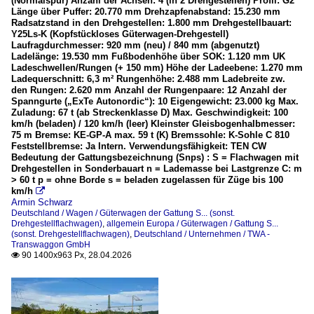
(Normalspur) Anzahl der Achsen: 4 (in 2 Drehgestellen) Profil: G2
Länge über Puffer: 20.770 mm Drehzapfenabstand: 15.230 mm
Radsatzstand in den Drehgestellen: 1.800 mm Drehgestellbauart:
Y25Ls-K (Kopfstückloses Güterwagen-Drehgestell)
Laufragdurchmesser: 920 mm (neu) / 840 mm (abgenutzt)
Ladelänge: 19.530 mm Fußbodenhöhe über SOK: 1.120 mm UK
Ladeschwellen/Rungen (+ 150 mm) Höhe der Ladeebene: 1.270 mm
Ladequerschnitt: 6,3 m² Rungenhöhe: 2.488 mm Ladebreite zw.
den Rungen: 2.620 mm Anzahl der Rungenpaare: 12 Anzahl der
Spanngurte („ExTe Autonordic“): 10 Eigengewicht: 23.000 kg Max.
Zuladung: 67 t (ab Streckenklasse D) Max. Geschwindigkeit: 100
km/h (beladen) / 120 km/h (leer) Kleinster Gleisbogenhalbmesser:
75 m Bremse: KE-GP-A max. 59 t (K) Bremssohle: K-Sohle C 810
Feststellbremse: Ja Intern. Verwendungsfähigkeit: TEN CW
Bedeutung der Gattungsbezeichnung (Snps) : S = Flachwagen mit
Drehgestellen in Sonderbauart n = Lademasse bei Lastgrenze C: m
> 60 t p = ohne Borde s = beladen zugelassen für Züge bis 100
km/h

Armin Schwarz
Deutschland / Wagen / Güterwagen der Gattung S... (sonst.
Drehgestellflachwagen)
,
allgemein Europa / Güterwagen / Gattung S...
(sonst. Drehgestellflachwagen)
,
Deutschland / Unternehmen / TWA -
Transwaggon GmbH
90 1400x963 Px, 28.04.2026
