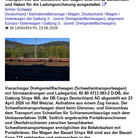
und Haken für die Ladungssicherung ausgestattet.

Armin Schwarz
Deutschland / Bahndienstfahrzeuge / Wagen
,
Deutschland / Wagen /
Güterwagen der Gattung S... (sonst. Drehgestellflachwagen)
,
allgemein
Europa / Güterwagen / Gattung S... (sonst. Drehgestellflachwagen)
38 1400x954 Px, 19.06.2026

Vierachsiger Drehgestellflachwagen (Schwellentransportwagen)
mit Stirnwandrungen und Ladegerüst, 82 80 4713 083-2 D-DB, der
Gattung Slnps 468, der DB Cargo Deutschland AG abgestellt am 23
April 2026 im Rbf Wetzlar. Aufnahme aus einem Zug heraus. Der
Schwellentransportwagen dient beim Gleisneu- und Gleisumbau
dem Transport von Schwellen für Schienenumbauzüge nach dem
Umbauverfahren SUM. Seitlich angebrachte Portalkranschienen
und Überfahrschienen zwischen benachbarten
Schwellentransportwagen ermöglichen die Befahrbarkeit mit
Portalkränen. Die Wagen der Bauart Slnps 468 sind aus der Bauart
Snps 719 entstanden und entsprechen in der