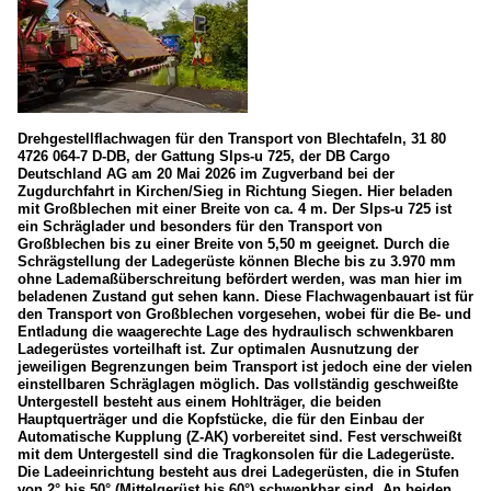
Drehgestellflachwagen für den Transport von Blechtafeln, 31 80
4726 064-7 D-DB, der Gattung Slps-u 725, der DB Cargo
Deutschland AG am 20 Mai 2026 im Zugverband bei der
Zugdurchfahrt in Kirchen/Sieg in Richtung Siegen. Hier beladen
mit Großblechen mit einer Breite von ca. 4 m. Der Slps-u 725 ist
ein Schräglader und besonders für den Transport von
Großblechen bis zu einer Breite von 5,50 m geeignet. Durch die
Schrägstellung der Ladegerüste können Bleche bis zu 3.970 mm
ohne Lademaßüberschreitung befördert werden, was man hier im
beladenen Zustand gut sehen kann. Diese Flachwagenbauart ist für
den Transport von Großblechen vorgesehen, wobei für die Be- und
Entladung die waagerechte Lage des hydraulisch schwenkbaren
Ladegerüstes vorteilhaft ist. Zur optimalen Ausnutzung der
jeweiligen Begrenzungen beim Transport ist jedoch eine der vielen
einstellbaren Schräglagen möglich. Das vollständig geschweißte
Untergestell besteht aus einem Hohlträger, die beiden
Hauptquerträger und die Kopfstücke, die für den Einbau der
Automatische Kupplung (Z-AK) vorbereitet sind. Fest verschweißt
mit dem Untergestell sind die Tragkonsolen für die Ladegerüste.
Die Ladeeinrichtung besteht aus drei Ladegerüsten, die in Stufen
von 2° bis 50° (Mittelgerüst bis 60°) schwenkbar sind. An beiden