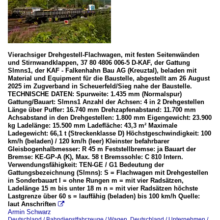
Vierachsiger Drehgestell-Flachwagen, mit festen Seitenwänden
und Stirnwandklappen, 37 80 4806 006-5 D-KAF, der Gattung
Slmns1, der KAF - Falkenhahn Bau AG (Kreuztal), beladen mit
Material und Equipment für die Baustelle, abgestellt am 26 August
2025 im Zugverband in Scheuerfeld/Sieg nahe der Baustelle.
TECHNISCHE DATEN: Spurweite: 1.435 mm (Normalspur)
Gattung/Bauart: Slmns1 Anzahl der Achsen: 4 in 2 Drehgestellen
Länge über Puffer: 16.740 mm Drehzapfenabstand: 11.700 mm
Achsabstand in den Drehgestellen: 1.800 mm Eigengewicht: 23.900
kg Ladelänge: 15.500 mm Ladefläche: 43,3 m² Maximale
Ladegewicht: 66,1 t (Streckenklasse D) Höchstgeschwindigkeit: 100
km/h (beladen) / 120 km/h (leer) Kleinster befahrbarer
Gleisbogenhalbmesser: R 45 m Feststellbremse: ja Bauart der
Bremse: KE-GP-A (K), Max. 58 t Bremssohle: C 810 Intern.
Verwendungsfähigkeit: TEN-GE / G1 Bedeutung der
Gattungsbezeichnung (Slmns): S = Flachwagen mit Drehgestellen
in Sonderbauart l = ohne Rungen m = mit vier Radsätzen,
Ladelänge 15 m bis unter 18 m n = mit vier Radsätzen höchste
Lastgrenze über 60 s = lauffähig (beladen) bis 100 km/h Quelle:
laut Anschriften

Armin Schwarz
Deutschland / Bahndienstfahrzeuge / Wagen
,
Deutschland / Unternehmen /