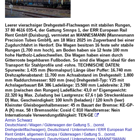
Leerer vierachsiger Drehgestell-Flachwagen mit stabilen Rungen,
37 80 4616 035-4, der Gattung Smnps 1, der ERR European Rail
Rent GmbH (Duisburg), vermietet an MANNESMANN (Mannesmann
Precision Tubes GmbH), am 18 März 2025 im Zugverband bei einer
Zugdurchfahrt in Herdorf. Die Wagen besitzen 16 feste sehr stabile
Rungen (1.700 mm hoch), am Boden haben sie 12 feste 100 mm
hohe Hartholz-Ladeschwellen. Die Wagen haben einen durch
Gitterroste begehbaren Fußboden. So sind die Wagen ideal für den
Transport für Stahlprofile und -rohre. TECHNISCHE DATEN:
Spurweite: 1.435 mm (Normalspur) Länge über Puffer: 16.740 mm
Drehzapfenabstand: 11.700 mm Achsabstand im Drehgestell: 1.800
mm Raddurchmesser: 920 mm (neu) Drehgestell-Typ: Y25 mit
Achslagerbauart BA 386 Ladelänge: 15.500 mm Ladebreite: 2.780
mm (zwischen den Rungen) Ladefläche: 43,0 m² Eigengewicht:
22.320 kg Max. Zuladung bei Lastgrenze: 67,6 t (ab Streckenklasse
D) Max. Geschwindigkeit: 100 km/h (beladen) / 120 km/h (leer)
Kleinster Gleisbogenhalbmesser: 45 m Bauart der Bremse: KE-GP-
A (K) max. 58 t Bremssohle: Cosid C 810 Handbremse: Nein
Internationale Verwendungsfähigkeit: TEN-GE

Armin Schwarz
Deutschland / Wagen / Güterwagen der Gattung S... (sonst.
Drehgestellflachwagen)
,
Deutschland / Unternehmen / ERR European Rail
Rent GmbH
,
allgemein Europa / Güterwagen / Gattung S... (sonst.
Drehgestellflachwagen)
,
Deutschland / Unternehmen / MANNESMANN