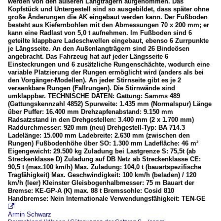
Bahnhöfe
werden von den äußeren Langträgern aufgenommen. Das
Kopfstück und Untergestell sind so ausgebildet, dass später ohne
Ettelbrück (Ettelbréck)
große Änderungen die AK eingebaut werden kann. Der Fußboden
besteht aus Kiefernbohlen mit den Abmessungen 70 x 200 mm; er
Kautenbach (Kautebaach)
kann eine Radlast von 5,0 t aufnehmen. Im Fußboden sind 6
geteilte klappbare Ladeschwellen eingebaut, ebenso 6 Zurrpunkte
je Längsseite. An den Außenlangträgern sind 26 Bindeösen
Strecken
angebracht. Das Fahrzeug hat auf jeder Längsseite 6
Einsteckrungen und 6 zusätzliche Rungenschächte, wodurch eine
Linie 10 Nordstrecke
variable Platzierung der Rungen ermöglicht wird (anders als bei
den Vorgänger-Modellen). An jeder Stirnseite gibt es je 2
versenkbare Rungen (Fallrungen). Die Stirnwände sind
_ Gleisbaustellen
umklappbar. TECHNISCHE DATEN: Gattung: Samms 489
(Gattungskennzahl 4852) Spurweite: 1.435 mm (Normalspur) Länge
04.2021 Clervaux - Drauffelt
über Puffer: 16.400 mm Drehzapfenabstand: 9.150 mm
Radsatzstand in den Drehgestellen: 3.400 mm (2 x 1.700 mm)
2016 Mai Linie 10 Nordstrecke Kautenbach
Raddurchmesser: 920 mm (neu) Drehgestell-Typ: BA 714.3
Ladelänge: 15.000 mm Ladebreite: 2.630 mm (zwischen den
Rungen) Fußbodenhöhe über SO: 1.300 mm Ladefläche: 46 m²
Österreich
Eigengewicht: 29.500 kg Zuladung bei Lastgrenze S: 75,5t (ab
Streckenklasse D) Zuladung auf DB Netz ab Streckenklasse CE:
90,5 t (max.100 km/h) Max. Zuladung: 104,0 t (bauartspezifische
Unternehmen
Tragfähigkeit) Max. Geschwindigkeit: 100 km/h (beladen) / 120
km/h (leer) Kleinster Gleisbogenhalbmesser: 75 m Bauart der
Rail Cargo Austria AG (RCW)
Bremse: KE-GP-A (K) max. 88 t Bremssohle: Cosid 810
Handbremse: Nein Internationale Verwendungsfähigkeit: TEN-GE
SETG (Salzburger Eisenbahn TransportLogistik GmbH)

Armin Schwarz