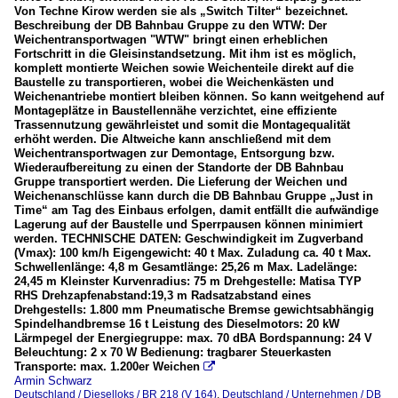
Von Techne Kirow werden sie als „Switch Tilter“ bezeichnet.
Beschreibung der DB Bahnbau Gruppe zu den WTW: Der
Weichentransportwagen "WTW" bringt einen erheblichen
Fortschritt in die Gleisinstandsetzung. Mit ihm ist es möglich,
komplett montierte Weichen sowie Weichenteile direkt auf die
Baustelle zu transportieren, wobei die Weichenkästen und
Weichenantriebe montiert bleiben können. So kann weitgehend auf
Montageplätze in Baustellennähe verzichtet, eine effiziente
Trassennutzung gewährleistet und somit die Montagequalität
erhöht werden. Die Altweiche kann anschließend mit dem
Weichentransportwagen zur Demontage, Entsorgung bzw.
Wiederaufbereitung zu einen der Standorte der DB Bahnbau
Gruppe transportiert werden. Die Lieferung der Weichen und
Weichenanschlüsse kann durch die DB Bahnbau Gruppe „Just in
Time“ am Tag des Einbaus erfolgen, damit entfällt die aufwändige
Lagerung auf der Baustelle und Sperrpausen können minimiert
werden. TECHNISCHE DATEN: Geschwindigkeit im Zugverband
(Vmax): 100 km/h Eigengewicht: 40 t Max. Zuladung ca. 40 t Max.
Schwellenlänge: 4,8 m Gesamtlänge: 25,26 m Max. Ladelänge:
24,45 m Kleinster Kurvenradius: 75 m Drehgestelle: Matisa TYP
RHS Drehzapfenabstand:19,3 m Radsatzabstand eines
Drehgestells: 1.800 mm Pneumatische Bremse gewichtsabhängig
Spindelhandbremse 16 t Leistung des Dieselmotors: 20 kW
Lärmpegel der Energiegruppe: max. 70 dBA Bordspannung: 24 V
Beleuchtung: 2 x 70 W Bedienung: tragbarer Steuerkasten
Transporte: max. 1.200er Weichen

Armin Schwarz
Deutschland / Dieselloks / BR 218 (V 164)
,
Deutschland / Unternehmen / DB