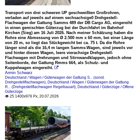
Gattung S... (sonst. Drehgestellflachwagen)
2015
2016
Transport von drei schweren UP geschweißten Großrohren,
Deutschland
verladen auf jeweils auf einem sechsachsige0 Drehgestell-
2017
Flachwagen der Gattung Samms 489 der DB Cargo AG, eingereiht
in einen gemischten Güterzug bei der Durchfahrt im Bahnhof
2018
Bahndienstfahrzeuge
Kirchen (Sieg) am 16 Juli 2026. Nach meiner Schätzung haben die
Rohre eine Abmessung von Ø 2.500 mm x 60 mm, bei einer Länge
2019
Gleisbohrrammen, Gleisbagger
von 20 m, so liegt das Stückgewicht bei ca. 75 t. Da die Rohre
länger sind als die 16,4 m langen Samms-Wagen, sind jeweils vor
Schienentransport, Be- und Entladung
und hinter diesen Wagen, leere vierachsige Drehgestell-
2020
Flachwagen mit Drehrungen und Stirnwandklappen, jedoch ohne
Wagen
Seitenborde, der Gattung Rmms 664, als Schutz- und
2020
Kuppelwagen eingereiht.

Armin Schwarz
2021
Detailaufnahmen
Deutschland / Wagen / Güterwagen der Gattung S... (sonst.
2022
Drehgestellflachwagen)
,
Deutschland / Wagen / Güterwagen der Gattung
Drehgestelle
R... (Drehgestellflachwagen Regelbauart)
,
Deutschland / Güterzüge / Offene
2023
Güterzüge
Schilder, Beschriftungen
25 1400x976 Px, 20.07.2026

2024
Dieselloks
2025
BR 218 (V 164)
2026
BR 277 (MaK G 1700 BB)