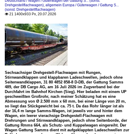
Deutschland / Wagen / Güterwagen der Gattung S... (sonst.
Schweiz
Drehgestellflachwagen)
,
allgemein Europa / Güterwagen / Gattung S...
(sonst. Drehgestellflachwagen)
21 1400x933 Px, 20.07.2026

Bahntechnische Anlagen
Rollbockgruben
Bildreportagen
Spurwechsel der BAM in Morges
Privatbahnen
Sechsachsiger Drehgestell-Flachwagen mit Rungen,
BAM (Bière–Apples–Morges), heute MBC
Stirnwandklappen und klappbaren Ladeschwellen, jedoch ohne
Seitenwandklappen, 31 80 4852 858-8 D-DB, der Gattung Samms
489, der DB Cargo AG, am 16 Juli 2026 im Zugverband bei der
Triebzüge (Schmalspur)
Durchfahrt im Bahnhof Kirchen (Sieg). Hier beladen mit einem UP
geschweißten Großrohr, nach meiner Schätzung hat es eine
Be 4/4 (div. schweiz. Schmalspurbahnen)
Abmessung von Ø 2.500 mm x 60 mm, bei einer Länge von 20 m,
so liegt das Stückgewicht bei ca. 75 t. Da das Rohr länger ist als
der 16,4 m lange Samms-Wagen, ist jeweils vor und hinter dem
Wagen (Schmalspur)
Wagen, ein leerer vierachsige Drehgestell-Flachwagen mit
Drehrungen und Stirnwandklappen, jedoch ohne Seitenborde, der
Rollböcke
Gattung Rmms 664, als Schutz- und Kuppelwagen eingereiht. Der
Wagen Gattung Samms dient mit aufgeklappten Ladeschwellen zur