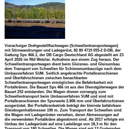
Vierachsiger Drehgestellflachwagen (Schwellentransportwagen)
mit Stirnwandrungen und Ladegerüst, 82 80 4719 055-2 D-DB, der
Gattung Sps 466.1, der DB Cargo Deutschland AG abgestellt am 23
April 2026 im Rbf Wetzlar. Aufnahme aus einem Zug heraus. Der
Schwellentransportwagen dient beim Gleisneu- und Gleisumbau
dem Transport von Schwellen für Schienenumbauzüge nach dem
Umbauverfahren SUM. Seitlich angebrachte Portalkranschienen
und Überfahrschienen zwischen benachbarten
Schwellentransportwagen ermöglichen die Befahrbarkeit mit
Portalkränen. Die Bauart Sps 466 ist aus den Dienstgüterwagen der
Bauart 252 entstanden. Die Wagen dienen vorrangig zum
Schwellentransport beim Umbauverfahren SUM und sind mit
Portalkranschienen der Spurweite 2.806 mm und Überfahrschienen
ausgerüstet. Bei Portalkranbetrieb beträgt der kleinste befahrbare
Gleisbogenhalbmesser 190 m. Zum Transport der Schwellen sind
die Wagen mit Ladegerüsten versehen, deren Abmessungen auf
die verwendeten Portalkräne abgestimmt sind. Ab 2017 erfolgte ein
Umbau der Ladegerüste auf eine Ladelänge von 18,3 m für den
Transport von 180 Schwellen. Die Wagen sind mit 12 Gurtwinden