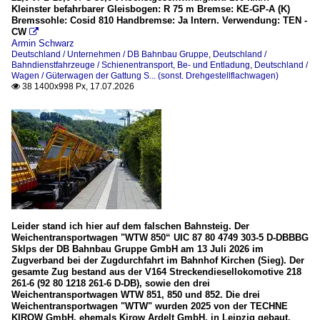
Kleinster befahrbarer Gleisbogen: R 75 m Bremse: KE-GP-A (K)
Bremssohle: Cosid 810 Handbremse: Ja Intern. Verwendung: TEN -
CW

Armin Schwarz
Deutschland / Unternehmen / DB Bahnbau Gruppe
,
Deutschland /
Bahndienstfahrzeuge / Schienentransport, Be- und Entladung
,
Deutschland /
Wagen / Güterwagen der Gattung S... (sonst. Drehgestellflachwagen)
38 1400x998 Px, 17.07.2026

Leider stand ich hier auf dem falschen Bahnsteig. Der
Weichentransportwagen "WTW 850“ UIC 87 80 4749 303-5 D-DBBBG
Sklps der DB Bahnbau Gruppe GmbH am 13 Juli 2026 im
Zugverband bei der Zugdurchfahrt im Bahnhof Kirchen (Sieg). Der
gesamte Zug bestand aus der V164 Streckendiesellokomotive 218
261-6 (92 80 1218 261-6 D-DB), sowie den drei
Weichentransportwagen WTW 851, 850 und 852. Die drei
Weichentransportwagen "WTW" wurden 2025 von der TECHNE
KIROW GmbH, ehemals Kirow Ardelt GmbH, in Leipzig gebaut.