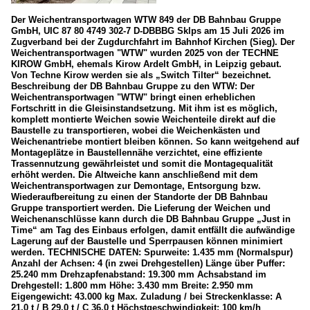
Der Weichentransportwagen WTW 849 der DB Bahnbau Gruppe
GmbH, UIC 87 80 4749 302-7 D-DBBBG Sklps am 15 Juli 2026 im
Zugverband bei der Zugdurchfahrt im Bahnhof Kirchen (Sieg). Der
Weichentransportwagen "WTW" wurden 2025 von der TECHNE
KIROW GmbH, ehemals Kirow Ardelt GmbH, in Leipzig gebaut.
Von Techne Kirow werden sie als „Switch Tilter“ bezeichnet.
Beschreibung der DB Bahnbau Gruppe zu den WTW: Der
Weichentransportwagen "WTW" bringt einen erheblichen
Fortschritt in die Gleisinstandsetzung. Mit ihm ist es möglich,
komplett montierte Weichen sowie Weichenteile direkt auf die
Baustelle zu transportieren, wobei die Weichenkästen und
Weichenantriebe montiert bleiben können. So kann weitgehend auf
Montageplätze in Baustellennähe verzichtet, eine effiziente
Trassennutzung gewährleistet und somit die Montagequalität
erhöht werden. Die Altweiche kann anschließend mit dem
Weichentransportwagen zur Demontage, Entsorgung bzw.
Wiederaufbereitung zu einen der Standorte der DB Bahnbau
Gruppe transportiert werden. Die Lieferung der Weichen und
Weichenanschlüsse kann durch die DB Bahnbau Gruppe „Just in
Time“ am Tag des Einbaus erfolgen, damit entfällt die aufwändige
Lagerung auf der Baustelle und Sperrpausen können minimiert
werden. TECHNISCHE DATEN: Spurweite: 1.435 mm (Normalspur)
Anzahl der Achsen: 4 (in zwei Drehgestellen) Länge über Puffer:
25.240 mm Drehzapfenabstand: 19.300 mm Achsabstand im
Drehgestell: 1.800 mm Höhe: 3.430 mm Breite: 2.950 mm
Eigengewicht: 43.000 kg Max. Zuladung / bei Streckenklasse: A
21,0 t / B 29,0 t / C 36,0 t Höchstgeschwindigkeit: 100 km/h