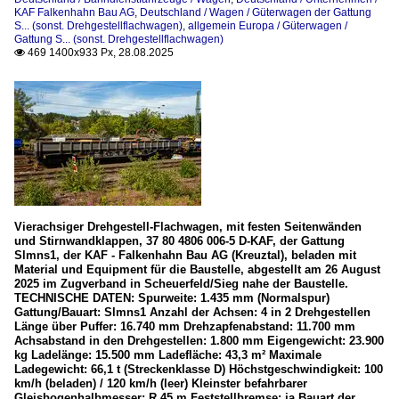
KAF Falkenhahn Bau AG
,
Deutschland / Wagen / Güterwagen der Gattung
S... (sonst. Drehgestellflachwagen)
,
allgemein Europa / Güterwagen /
Gattung S... (sonst. Drehgestellflachwagen)
469 1400x933 Px, 28.08.2025

Vierachsiger Drehgestell-Flachwagen, mit festen Seitenwänden
und Stirnwandklappen, 37 80 4806 006-5 D-KAF, der Gattung
Slmns1, der KAF - Falkenhahn Bau AG (Kreuztal), beladen mit
Material und Equipment für die Baustelle, abgestellt am 26 August
2025 im Zugverband in Scheuerfeld/Sieg nahe der Baustelle.
TECHNISCHE DATEN: Spurweite: 1.435 mm (Normalspur)
Gattung/Bauart: Slmns1 Anzahl der Achsen: 4 in 2 Drehgestellen
Länge über Puffer: 16.740 mm Drehzapfenabstand: 11.700 mm
Achsabstand in den Drehgestellen: 1.800 mm Eigengewicht: 23.900
kg Ladelänge: 15.500 mm Ladefläche: 43,3 m² Maximale
Ladegewicht: 66,1 t (Streckenklasse D) Höchstgeschwindigkeit: 100
km/h (beladen) / 120 km/h (leer) Kleinster befahrbarer
Gleisbogenhalbmesser: R 45 m Feststellbremse: ja Bauart der