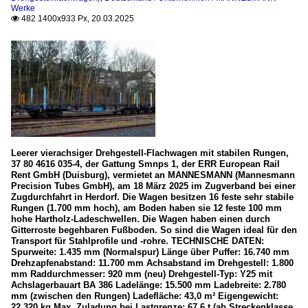
Werke
482 1400x933 Px, 20.03.2025

Leerer vierachsiger Drehgestell-Flachwagen mit stabilen Rungen,
37 80 4616 035-4, der Gattung Smnps 1, der ERR European Rail
Rent GmbH (Duisburg), vermietet an MANNESMANN (Mannesmann
Precision Tubes GmbH), am 18 März 2025 im Zugverband bei einer
Zugdurchfahrt in Herdorf. Die Wagen besitzen 16 feste sehr stabile
Rungen (1.700 mm hoch), am Boden haben sie 12 feste 100 mm
hohe Hartholz-Ladeschwellen. Die Wagen haben einen durch
Gitterroste begehbaren Fußboden. So sind die Wagen ideal für den
Transport für Stahlprofile und -rohre. TECHNISCHE DATEN:
Spurweite: 1.435 mm (Normalspur) Länge über Puffer: 16.740 mm
Drehzapfenabstand: 11.700 mm Achsabstand im Drehgestell: 1.800
mm Raddurchmesser: 920 mm (neu) Drehgestell-Typ: Y25 mit
Achslagerbauart BA 386 Ladelänge: 15.500 mm Ladebreite: 2.780
mm (zwischen den Rungen) Ladefläche: 43,0 m² Eigengewicht:
22.320 kg Max. Zuladung bei Lastgrenze: 67,6 t (ab Streckenklasse