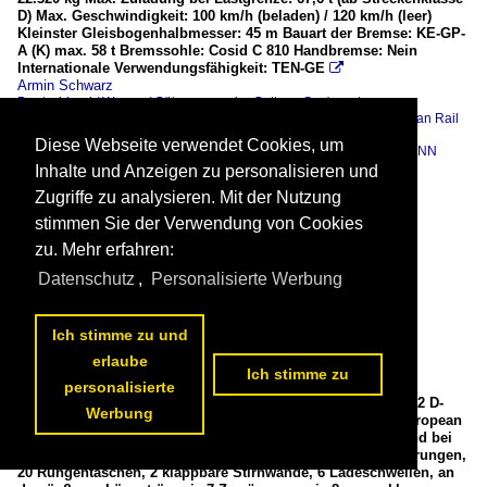
D) Max. Geschwindigkeit: 100 km/h (beladen) / 120 km/h (leer)
Kleinster Gleisbogenhalbmesser: 45 m Bauart der Bremse: KE-GP-
A (K) max. 58 t Bremssohle: Cosid C 810 Handbremse: Nein
Internationale Verwendungsfähigkeit: TEN-GE

Armin Schwarz
Deutschland / Wagen / Güterwagen der Gattung S... (sonst.
Drehgestellflachwagen)
,
Deutschland / Unternehmen / ERR European Rail
Rent GmbH
,
allgemein Europa / Güterwagen / Gattung S... (sonst.
Diese Webseite verwendet Cookies, um
Drehgestellflachwagen)
,
Deutschland / Unternehmen / MANNESMANN
Werke
Inhalte und Anzeigen zu personalisieren und
484 1400x933 Px, 20.03.2025

Zugriffe zu analysieren. Mit der Nutzung
stimmen Sie der Verwendung von Cookies
zu. Mehr erfahren:
Datenschutz
,
Personalisierte Werbung
Ich stimme zu und
erlaube
Ich stimme zu
personalisierte
Leerer vierachsiger Drehgestell-Flachwagen 37 80 4505 104-2 D-
Werbung
ERR, der Gattung Sgmmns², der Vermietungsfirma ERR European
Rail Rent GmbH (Duisburg), am 18 März 2025 im Zugverband bei
einer Zugdurchfahrt in Herdorf. Der Wagen besitzt 12 Steckrungen,
20 Rungentaschen, 2 klappbare Stirnwände, 6 Ladeschwellen, an