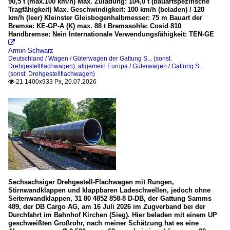
90,5 t (max.100 km/h) Max. Zuladung: 104,0 t (bauartspezifische
Tragfähigkeit) Max. Geschwindigkeit: 100 km/h (beladen) / 120
km/h (leer) Kleinster Gleisbogenhalbmesser: 75 m Bauart der
Bremse: KE-GP-A (K) max. 88 t Bremssohle: Cosid 810
Handbremse: Nein Internationale Verwendungsfähigkeit: TEN-GE

Armin Schwarz
Deutschland / Wagen / Güterwagen der Gattung S... (sonst.
Drehgestellflachwagen)
,
allgemein Europa / Güterwagen / Gattung S...
(sonst. Drehgestellflachwagen)
21 1400x933 Px, 20.07.2026

Sechsachsiger Drehgestell-Flachwagen mit Rungen,
Stirnwandklappen und klappbaren Ladeschwellen, jedoch ohne
Seitenwandklappen, 31 80 4852 858-8 D-DB, der Gattung Samms
489, der DB Cargo AG, am 16 Juli 2026 im Zugverband bei der
Durchfahrt im Bahnhof Kirchen (Sieg). Hier beladen mit einem UP
geschweißten Großrohr, nach meiner Schätzung hat es eine