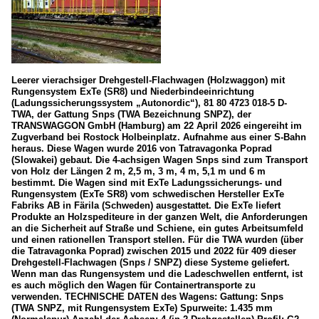
Leerer vierachsiger Drehgestell-Flachwagen (Holzwaggon) mit
Rungensystem ExTe (SR8) und Niederbindeeinrichtung
(Ladungssicherungssystem „Autonordic“), 81 80 4723 018-5 D-
TWA, der Gattung Snps (TWA Bezeichnung SNPZ), der
TRANSWAGGON GmbH (Hamburg) am 22 April 2026 eingereiht im
Zugverband bei Rostock Holbeinplatz. Aufnahme aus einer S-Bahn
heraus. Diese Wagen wurde 2016 von Tatravagonka Poprad
(Slowakei) gebaut. Die 4-achsigen Wagen Snps sind zum Transport
von Holz der Längen 2 m, 2,5 m, 3 m, 4 m, 5,1 m und 6 m
bestimmt. Die Wagen sind mit ExTe Ladungssicherungs- und
Rungensystem (ExTe SR8) vom schwedischen Hersteller ExTe
Fabriks AB in Färila (Schweden) ausgestattet. Die ExTe liefert
Produkte an Holzspediteure in der ganzen Welt, die Anforderungen
an die Sicherheit auf Straße und Schiene, ein gutes Arbeitsumfeld
und einen rationellen Transport stellen. Für die TWA wurden (über
die Tatravagonka Poprad) zwischen 2015 und 2022 für 409 dieser
Drehgestell-Flachwagen (Snps / SNPZ) diese Systeme geliefert.
Wenn man das Rungensystem und die Ladeschwellen entfernt, ist
es auch möglich den Wagen für Containertransporte zu
verwenden. TECHNISCHE DATEN des Wagens: Gattung: Snps
(TWA SNPZ, mit Rungensystem ExTe) Spurweite: 1.435 mm