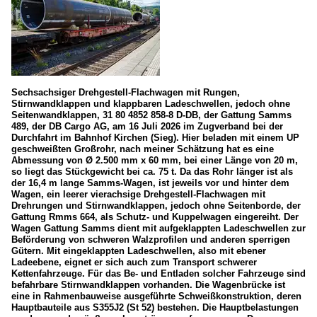
Veranstaltungen
150 Jahre Eisenbahn in Deutschland
Wagen
Güterwagen der Gattung R... (Drehgestellflachwagen Rege
Sechsachsiger Drehgestell-Flachwagen mit Rungen,
Güterwagen der Gattung S... (für Coiltransporte)
Stirnwandklappen und klappbaren Ladeschwellen, jedoch ohne
Seitenwandklappen, 31 80 4852 858-8 D-DB, der Gattung Samms
489, der DB Cargo AG, am 16 Juli 2026 im Zugverband bei der
Durchfahrt im Bahnhof Kirchen (Sieg). Hier beladen mit einem UP
Frankreich
geschweißten Großrohr, nach meiner Schätzung hat es eine
Abmessung von Ø 2.500 mm x 60 mm, bei einer Länge von 20 m,
Unternehmen
so liegt das Stückgewicht bei ca. 75 t. Da das Rohr länger ist als
der 16,4 m lange Samms-Wagen, ist jeweils vor und hinter dem
Matériel Ferroviaire et Industriel S.A.
Wagen, ein leerer vierachsige Drehgestell-Flachwagen mit
Drehrungen und Stirnwandklappen, jedoch ohne Seitenborde, der
Gattung Rmms 664, als Schutz- und Kuppelwagen eingereiht. Der
Wagen Gattung Samms dient mit aufgeklappten Ladeschwellen zur
Luxemburg
Beförderung von schweren Walzprofilen und anderen sperrigen
Gütern. Mit eingeklappten Ladeschwellen, also mit ebener
Bahndienstfahrzeuge
Ladeebene, eignet er sich auch zum Transport schwerer
Kettenfahrzeuge. Für das Be- und Entladen solcher Fahrzeuge sind
befahrbare Stirnwandklappen vorhanden. Die Wagenbrücke ist
Oberleitungsmontageplattform
eine in Rahmenbauweise ausgeführte Schweißkonstruktion, deren
Hauptbauteile aus S355J2 (St 52) bestehen. Die Hauptbelastungen