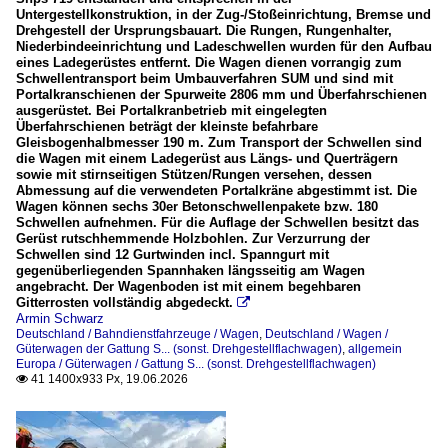
Untergestellkonstruktion, in der Zug-/Stoßeinrichtung, Bremse und
Drehgestell der Ursprungsbauart. Die Rungen, Rungenhalter,
Niederbindeeinrichtung und Ladeschwellen wurden für den Aufbau
eines Ladegerüstes entfernt. Die Wagen dienen vorrangig zum
Schwellentransport beim Umbauverfahren SUM und sind mit
Portalkranschienen der Spurweite 2806 mm und Überfahrschienen
ausgerüstet. Bei Portalkranbetrieb mit eingelegten
Überfahrschienen beträgt der kleinste befahrbare
Gleisbogenhalbmesser 190 m. Zum Transport der Schwellen sind
die Wagen mit einem Ladegerüst aus Längs- und Querträgern
sowie mit stirnseitigen Stützen/Rungen versehen, dessen
Abmessung auf die verwendeten Portalkräne abgestimmt ist. Die
Wagen können sechs 30er Betonschwellenpakete bzw. 180
Schwellen aufnehmen. Für die Auflage der Schwellen besitzt das
Gerüst rutschhemmende Holzbohlen. Zur Verzurrung der
Schwellen sind 12 Gurtwinden incl. Spanngurt mit
gegenüberliegenden Spannhaken längsseitig am Wagen
angebracht. Der Wagenboden ist mit einem begehbaren
Gitterrosten vollständig abgedeckt.

Armin Schwarz
Deutschland / Bahndienstfahrzeuge / Wagen
,
Deutschland / Wagen /
Güterwagen der Gattung S... (sonst. Drehgestellflachwagen)
,
allgemein
Europa / Güterwagen / Gattung S... (sonst. Drehgestellflachwagen)
41 1400x933 Px, 19.06.2026
