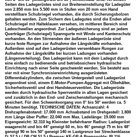
Seiten des Ladegerüstes sind zur Breiteneinstellung für Ladegüter
von 2.850 mm bis 5.500 mm in Stufen von 20 mm von Hand
verstellbare Schubriegel vorhanden, die durch Sicherungsbolzen
gehalten werden. Zum Sichern des Ladegutes sind die Enden aller
Schubriegel mit Halteklauen versehen, im mittleren Bereich sind
Ladeschwellen angeordnet. Zur Ladegutsicherung sind an jedem
Querträger (Schubriegel) Spanngurte mit Winde und Kantenschutz
vorhanden. An den Stirnenden der äußeren Ladegerüste sind
kurze feste Rungen zur Aufnahme der Längskräfte vorhanden.
Außerdem sind auf den Ladegerüsten versenkbare Rungen zur
Aufnahme der Längskräfte bei kurzen Ladungen vorhanden
(Längenverteilung). Das Ladegerüst kann mit dem Ladegut durch
eine einfach zu bedienende und betriebssichere hydraulische
Einrichtung nach einer Seite geschwenkt werden. Sie besteht aus
vier mit einer Synchronisiereinrichtung ausgerüsteten
Differentialzylindern, die zwischen Untergestell und Ladegerüst
angeordnet sind, einem E-Motor-Pumpen-Aggregat mit Ölbehälter,
Sicherheitsventil und drei Handsteuerventilen. Die Ladegerüste
werden durch hydraulische Sperrventile in allen Lagen gesichert
und zusätzlich in den End- und Zwischenstellungen mechanisch
gesichert. Für den Schwenkvorgang von 0° bis 50° werden ca. 5
Minuten benötigt. TECHNISCHE DATEN: Achsanzahl: 4
Drehzapfenabstand: 17.000 mm Achsabstand im Drehgestell: 1.800
mm Länge über Puffer: 22.040 mm Max. Ladelänge: 19.000 mm
Eigengewicht: 32.310 kg Kleinster befahrbarer Radius: Ladegerüst
waagerecht und bis 44° geneigt 60 m, bis 46° geneigt 75 m bis 48°
geneigt 90 m bis 50° geneigt 140 m Lastgrenze bei Streckenklasse
D: 57,5 t / DB CM 51,5 t Bremse: KE-GP-A Bremssohle: IB 116