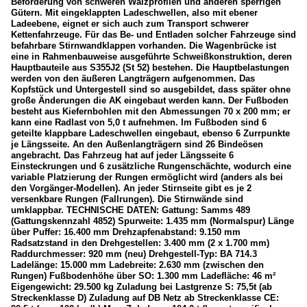
Beförderung von schweren Walzprofilen und anderen sperrigen
Züge
Gütern. Mit eingeklappten Ladeschwellen, also mit ebener
Ladeebene, eignet er sich auch zum Transport schwerer
Güterzüge im Rollbockverkehr
Kettenfahrzeuge. Für das Be- und Entladen solcher Fahrzeuge sind
befahrbare Stirnwandklappen vorhanden. Die Wagenbrücke ist
eine in Rahmenbauweise ausgeführte Schweißkonstruktion, deren
Hauptbauteile aus S355J2 (St 52) bestehen. Die Hauptbelastungen
werden von den äußeren Langträgern aufgenommen. Das
Kopfstück und Untergestell sind so ausgebildet, dass später ohne
große Änderungen die AK eingebaut werden kann. Der Fußboden
besteht aus Kiefernbohlen mit den Abmessungen 70 x 200 mm; er
kann eine Radlast von 5,0 t aufnehmen. Im Fußboden sind 6
geteilte klappbare Ladeschwellen eingebaut, ebenso 6 Zurrpunkte
je Längsseite. An den Außenlangträgern sind 26 Bindeösen
angebracht. Das Fahrzeug hat auf jeder Längsseite 6
Einsteckrungen und 6 zusätzliche Rungenschächte, wodurch eine
variable Platzierung der Rungen ermöglicht wird (anders als bei
den Vorgänger-Modellen). An jeder Stirnseite gibt es je 2
versenkbare Rungen (Fallrungen). Die Stirnwände sind
umklappbar. TECHNISCHE DATEN: Gattung: Samms 489
(Gattungskennzahl 4852) Spurweite: 1.435 mm (Normalspur) Länge
über Puffer: 16.400 mm Drehzapfenabstand: 9.150 mm
Radsatzstand in den Drehgestellen: 3.400 mm (2 x 1.700 mm)
Raddurchmesser: 920 mm (neu) Drehgestell-Typ: BA 714.3
Ladelänge: 15.000 mm Ladebreite: 2.630 mm (zwischen den
Rungen) Fußbodenhöhe über SO: 1.300 mm Ladefläche: 46 m²
Eigengewicht: 29.500 kg Zuladung bei Lastgrenze S: 75,5t (ab
Streckenklasse D) Zuladung auf DB Netz ab Streckenklasse CE: