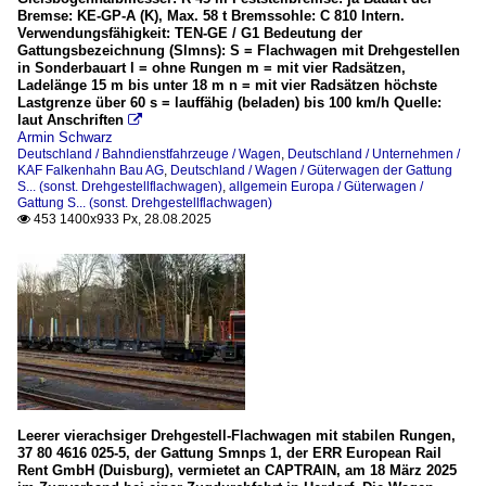
Bremse: KE-GP-A (K), Max. 58 t Bremssohle: C 810 Intern.
Verwendungsfähigkeit: TEN-GE / G1 Bedeutung der
Gattungsbezeichnung (Slmns): S = Flachwagen mit Drehgestellen
in Sonderbauart l = ohne Rungen m = mit vier Radsätzen,
Ladelänge 15 m bis unter 18 m n = mit vier Radsätzen höchste
Lastgrenze über 60 s = lauffähig (beladen) bis 100 km/h Quelle:
laut Anschriften

Armin Schwarz
Deutschland / Bahndienstfahrzeuge / Wagen
,
Deutschland / Unternehmen /
KAF Falkenhahn Bau AG
,
Deutschland / Wagen / Güterwagen der Gattung
S... (sonst. Drehgestellflachwagen)
,
allgemein Europa / Güterwagen /
Gattung S... (sonst. Drehgestellflachwagen)
453 1400x933 Px, 28.08.2025

Leerer vierachsiger Drehgestell-Flachwagen mit stabilen Rungen,
37 80 4616 025-5, der Gattung Smnps 1, der ERR European Rail
Rent GmbH (Duisburg), vermietet an CAPTRAIN, am 18 März 2025