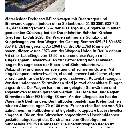
E-Loks
BR 185 (TRAXX F140 AC1)
Vierachsiger Drehgestell-Flachwagen mit Drehrungen und
Stirnwandklappen, jedoch ohne Seitenborde, 31 80 3961 632-7 D-
Güterzüge
DB, der Gattung Rmms 664, der DB Cargo AG, eingereiht in einen
gemischten Güterzug bei der Durchfahrt im Bahnhof Kirchen
Bauzüge
(Sieg) am 16 Juli 2026. Der Wagen ist hier als Schutz- und
Offene Güterzüge
Kuppelwagen vor dem Wagen der Gattung Samms 489 (31 80 4852
858-8 D-DB) eingereiht. Ab 1968 ließ die DB 1.760 Rmms 664
bauen, dieser wurde 1973 von der Waggon Union in Berlin gebaut.
Rangierbahnhöfe (Rbf)
Mit einer Ladelänge von 12,80 m dienen diese Wagen mit
aufgeklappten Ladeschwellen zur Beförderung von schweren
Herdorf (KSW, ex FGE)
langen Erzeugnissen der Eisen- und Stahlindustrie (wie
Walzprofile) und anderen sperrigen und schweren Gütern. Mit
eingeklappten Ladeschwellen, also mit ebener Ladefläche, eignet
Unternehmen
er sich auch für die Beförderung von schweren Kettenfahrzeugen.
Vor den umlegbaren Stirnwänden sind je zwei absenkbare Rungen
BBL LOGISTIK GMBH
angeordnet. Der Wagen kann mit umgelegten Stirnwänden und
abgesenkten Rungen gefahren werden. Die Höhe der umgelegten
Captrain Deutschland GmbH
Stirnwände über FO beträgt 38 mm. An den Längsseiten hat der
Wagen je 6 Drehrungen. Der Fußboden besteht aus Kiefernbohlen
DB Bahnbau Gruppe
mit den Abmessungen 70 x 180 mm. Er kann eine Radlast von 5,0 t
aufnehmen. Im Fußboden sind 6 geteilte, klappbare Ladeschwellen
DB Cargo AG (ex DB Schenker Rail Deutschland AG)
eingebaut. Die an den Stirnseiten angeordneten Überfahrklappen
gestatten abgeklappt das Durchfahren von Gleisbögen mit
DB Cargo Logistics GmbH (ex ATG)
mindestens 150 m Halbmesser. Die Überfahrklappen liegen im
Deutsche Edelstahlwerke (DEW)