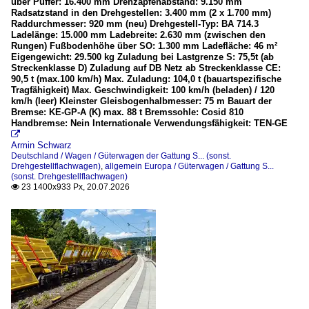
über Puffer: 16.400 mm Drehzapfenabstand: 9.150 mm
Radsatzstand in den Drehgestellen: 3.400 mm (2 x 1.700 mm)
Raddurchmesser: 920 mm (neu) Drehgestell-Typ: BA 714.3
Ladelänge: 15.000 mm Ladebreite: 2.630 mm (zwischen den
Rungen) Fußbodenhöhe über SO: 1.300 mm Ladefläche: 46 m²
Eigengewicht: 29.500 kg Zuladung bei Lastgrenze S: 75,5t (ab
Streckenklasse D) Zuladung auf DB Netz ab Streckenklasse CE:
90,5 t (max.100 km/h) Max. Zuladung: 104,0 t (bauartspezifische
Tragfähigkeit) Max. Geschwindigkeit: 100 km/h (beladen) / 120
km/h (leer) Kleinster Gleisbogenhalbmesser: 75 m Bauart der
Bremse: KE-GP-A (K) max. 88 t Bremssohle: Cosid 810
Handbremse: Nein Internationale Verwendungsfähigkeit: TEN-GE

Armin Schwarz
Deutschland / Wagen / Güterwagen der Gattung S... (sonst.
Drehgestellflachwagen)
,
allgemein Europa / Güterwagen / Gattung S...
(sonst. Drehgestellflachwagen)
23 1400x933 Px, 20.07.2026
