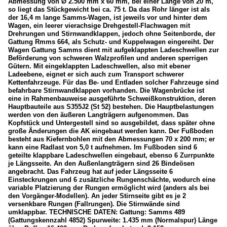
Abmessung von Ø 2.500 mm x 60 mm, bei einer Länge von 20 m,
so liegt das Stückgewicht bei ca. 75 t. Da das Rohr länger ist als
der 16,4 m lange Samms-Wagen, ist jeweils vor und hinter dem
Wagen, ein leerer vierachsige Drehgestell-Flachwagen mit
Drehrungen und Stirnwandklappen, jedoch ohne Seitenborde, der
Gattung Rmms 664, als Schutz- und Kuppelwagen eingereiht. Der
Wagen Gattung Samms dient mit aufgeklappten Ladeschwellen zur
Beförderung von schweren Walzprofilen und anderen sperrigen
Gütern. Mit eingeklappten Ladeschwellen, also mit ebener
Ladeebene, eignet er sich auch zum Transport schwerer
Kettenfahrzeuge. Für das Be- und Entladen solcher Fahrzeuge sind
befahrbare Stirnwandklappen vorhanden. Die Wagenbrücke ist
eine in Rahmenbauweise ausgeführte Schweißkonstruktion, deren
Hauptbauteile aus S355J2 (St 52) bestehen. Die Hauptbelastungen
werden von den äußeren Langträgern aufgenommen. Das
Kopfstück und Untergestell sind so ausgebildet, dass später ohne
große Änderungen die AK eingebaut werden kann. Der Fußboden
besteht aus Kiefernbohlen mit den Abmessungen 70 x 200 mm; er
kann eine Radlast von 5,0 t aufnehmen. Im Fußboden sind 6
geteilte klappbare Ladeschwellen eingebaut, ebenso 6 Zurrpunkte
je Längsseite. An den Außenlangträgern sind 26 Bindeösen
angebracht. Das Fahrzeug hat auf jeder Längsseite 6
Einsteckrungen und 6 zusätzliche Rungenschächte, wodurch eine
variable Platzierung der Rungen ermöglicht wird (anders als bei
den Vorgänger-Modellen). An jeder Stirnseite gibt es je 2
versenkbare Rungen (Fallrungen). Die Stirnwände sind
umklappbar. TECHNISCHE DATEN: Gattung: Samms 489
(Gattungskennzahl 4852) Spurweite: 1.435 mm (Normalspur) Länge