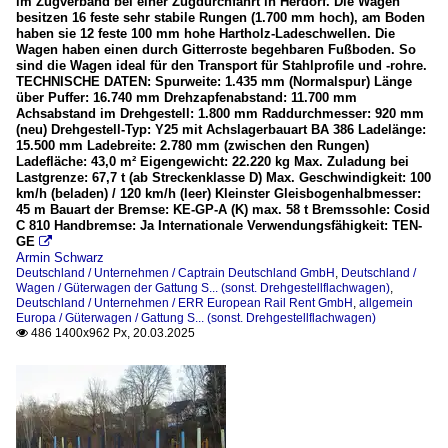
im Zugverband bei einer Zugdurchfahrt in Herdorf. Die Wagen
besitzen 16 feste sehr stabile Rungen (1.700 mm hoch), am Boden
haben sie 12 feste 100 mm hohe Hartholz-Ladeschwellen. Die
Wagen haben einen durch Gitterroste begehbaren Fußboden. So
sind die Wagen ideal für den Transport für Stahlprofile und -rohre.
TECHNISCHE DATEN: Spurweite: 1.435 mm (Normalspur) Länge
über Puffer: 16.740 mm Drehzapfenabstand: 11.700 mm
Achsabstand im Drehgestell: 1.800 mm Raddurchmesser: 920 mm
(neu) Drehgestell-Typ: Y25 mit Achslagerbauart BA 386 Ladelänge:
15.500 mm Ladebreite: 2.780 mm (zwischen den Rungen)
Ladefläche: 43,0 m² Eigengewicht: 22.220 kg Max. Zuladung bei
Lastgrenze: 67,7 t (ab Streckenklasse D) Max. Geschwindigkeit: 100
km/h (beladen) / 120 km/h (leer) Kleinster Gleisbogenhalbmesser:
45 m Bauart der Bremse: KE-GP-A (K) max. 58 t Bremssohle: Cosid
C 810 Handbremse: Ja Internationale Verwendungsfähigkeit: TEN-
GE

Armin Schwarz
Deutschland / Unternehmen / Captrain Deutschland GmbH
,
Deutschland /
Wagen / Güterwagen der Gattung S... (sonst. Drehgestellflachwagen)
,
Deutschland / Unternehmen / ERR European Rail Rent GmbH
,
allgemein
Europa / Güterwagen / Gattung S... (sonst. Drehgestellflachwagen)
486 1400x962 Px, 20.03.2025
