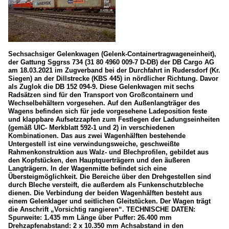
Sechsachsiger Gelenkwagen (Gelenk-Containertragwageneinheit),
der Gattung Sggrss 734 (31 80 4960 009-7 D-DB) der DB Cargo AG
am 18.03.2021 im Zugverband bei der Durchfahrt in Rudersdorf (Kr.
Siegen) an der Dillstrecke (KBS 445) in nördlicher Richtung. Davor
als Zuglok die DB 152 094-9. Diese Gelenkwagen mit sechs
Radsätzen sind für den Transport von Großcontainern und
Wechselbehältern vorgesehen. Auf den Außenlangträger des
Wagens befinden sich für jede vorgesehene Ladeposition feste
und klappbare Aufsetzzapfen zum Festlegen der Ladungseinheiten
(gemäß UIC- Merkblatt 592-1 und 2) in verschiedenen
Kombinationen. Das aus zwei Wagenhälften bestehende
Untergestell ist eine verwindungsweiche, geschweißte
Rahmenkonstruktion aus Walz- und Blechprofilen, gebildet aus
den Kopfstücken, den Hauptquerträgern und den äußeren
Langträgern. In der Wagenmitte befindet sich eine
Übersteigmöglichkeit. Die Bereiche über den Drehgestellen sind
durch Bleche versteift, die außerdem als Funkenschutzbleche
dienen. Die Verbindung der beiden Wagenhälften besteht aus
einem Gelenklager und seitlichen Gleitstücken. Der Wagen trägt
die Anschrift „Vorsichtig rangieren“. TECHNISCHE DATEN:
Spurweite: 1.435 mm Länge über Puffer: 26.400 mm
Drehzapfenabstand: 2 x 10.350 mm Achsabstand in den