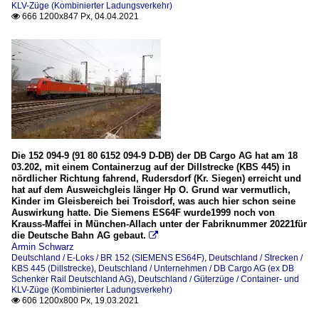
KLV-Züge (Kombinierter Ladungsverkehr)
666 1200x847 Px, 04.04.2021

Die 152 094-9 (91 80 6152 094-9 D-DB) der DB Cargo AG hat am 18
03.202, mit einem Containerzug auf der Dillstrecke (KBS 445) in
nördlicher Richtung fahrend, Rudersdorf (Kr. Siegen) erreicht und
hat auf dem Ausweichgleis länger Hp O. Grund war vermutlich,
Kinder im Gleisbereich bei Troisdorf, was auch hier schon seine
Auswirkung hatte. Die Siemens ES64F wurde1999 noch von
Krauss-Maffei in München-Allach unter der Fabriknummer 20221für
die Deutsche Bahn AG gebaut.

Armin Schwarz
Deutschland / E-Loks / BR 152 (SIEMENS ES64F)
,
Deutschland / Strecken /
KBS 445 (Dillstrecke)
,
Deutschland / Unternehmen / DB Cargo AG (ex DB
Schenker Rail Deutschland AG)
,
Deutschland / Güterzüge / Container- und
KLV-Züge (Kombinierter Ladungsverkehr)
606 1200x800 Px, 19.03.2021
