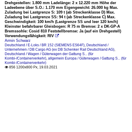
Drehgestellen: 1.800 mm Ladelänge: 2 x 12.220 mm Höhe der
Ladeebene über S.O.: 1.170 mm Eigengewicht: 26.000 kg Max.
Zuladung bei Lastgrenze S: 109 t (ab Streckenklasse D) Max.
Zuladung bei Lastgrenze SS: 94 t (ab Streckenklasse C) Max.
Geschwindigkeit: 100 km/h (Lastgrenze SS und leer 120 km/h)
Kleinster befahrbarer Gleisbogen: R 75 m Bremse: 2 x DK-GP-A
Bremssohle: Cosid 810 Feststellbremse: Ja (auf ein Drehgestell)
Verwendungsfähigkeit: RIV

Armin Schwarz
Deutschland / E-Loks / BR 152 (SIEMENS ES64F)
,
Deutschland /
Unternehmen / DB Cargo AG (ex DB Schenker Rail Deutschland AG)
,
Deutschland / Wagen / Güterwagen der Gattung S... (für
Kombi-/Containerverkehr)
,
allgemein Europa / Güterwagen / Gattung S... (für
Kombi-/Containerverkehr)
856 1200x800 Px, 19.03.2021
