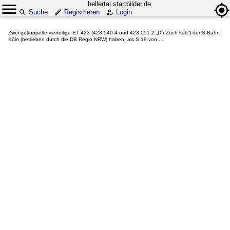
hellertal.startbilder.de
Suche
Registrieren
Login
Zwei gekuppelte vierteilige ET 423 (423 540-4 und 423 051-2 „D´r Zoch kütt“) der S-Bahn
Köln (betrieben durch die DB Regio NRW) haben, als S 19 von ...