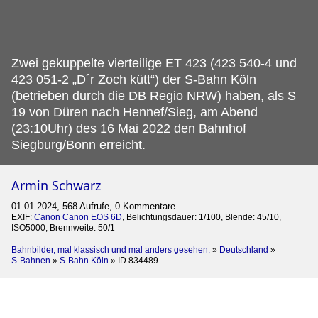
Zwei gekuppelte vierteilige ET 423 (423 540-4 und
423 051-2 „D´r Zoch kütt“) der S-Bahn Köln
(betrieben durch die DB Regio NRW) haben, als S
19 von Düren nach Hennef/Sieg, am Abend
(23:10Uhr) des 16 Mai 2022 den Bahnhof
Siegburg/Bonn erreicht.
Armin Schwarz
01.01.2024, 568 Aufrufe, 0 Kommentare
EXIF:
Canon Canon EOS 6D
, Belichtungsdauer: 1/100, Blende: 45/10,
ISO5000, Brennweite: 50/1
Bahnbilder, mal klassisch und mal anders gesehen.
»
Deutschland
»
S-Bahnen
»
S-Bahn Köln
»
ID 834489