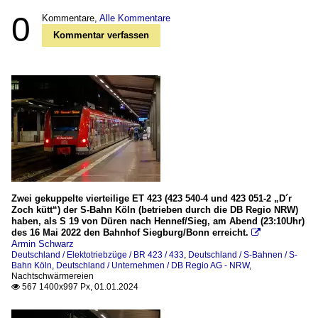
0
Kommentare,
Alle Kommentare
Kommentar verfassen
Zwei gekuppelte vierteilige ET 423 (423 540-4 und 423 051-2 „D´r
Zoch kütt“) der S-Bahn Köln (betrieben durch die DB Regio NRW)
haben, als S 19 von Düren nach Hennef/Sieg, am Abend (23:10Uhr)
des 16 Mai 2022 den Bahnhof Siegburg/Bonn erreicht.

Armin Schwarz
Deutschland / Elektotriebzüge / BR 423 / 433
,
Deutschland / S-Bahnen / S-
Bahn Köln
,
Deutschland / Unternehmen / DB Regio AG - NRW
,
Nachtschwärmereien
567 1400x997 Px, 01.01.2024
