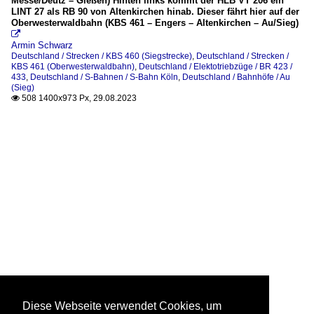
Messe/Deutz – Gießen) Hinten links kommt der HLB VT 206 ein
LINT 27 als RB 90 von Altenkirchen hinab. Dieser fährt hier auf der
Oberwesterwaldbahn (KBS 461 – Engers – Altenkirchen – Au/Sieg)

Armin Schwarz
Deutschland / Strecken / KBS 460 (Siegstrecke)
,
Deutschland / Strecken /
KBS 461 (Oberwesterwaldbahn)
,
Deutschland / Elektotriebzüge / BR 423 /
433
,
Deutschland / S-Bahnen / S-Bahn Köln
,
Deutschland / Bahnhöfe / Au
(Sieg)
508 1400x973 Px, 29.08.2023

Diese Webseite verwendet Cookies, um