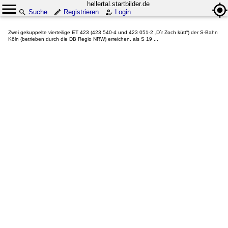
hellertal.startbilder.de
Suche
Registrieren
Login
Zwei gekuppelte vierteilige ET 423 (423 540-4 und 423 051-2 „D´r Zoch kütt“) der S-Bahn
Köln (betrieben durch die DB Regio NRW) erreichen, als S 19 ...