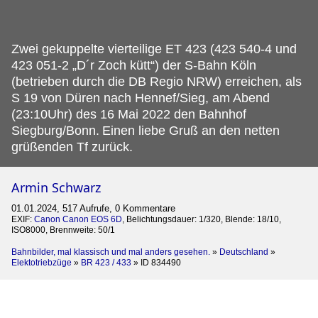
Zwei gekuppelte vierteilige ET 423 (423 540-4 und
423 051-2 „D´r Zoch kütt“) der S-Bahn Köln
(betrieben durch die DB Regio NRW) erreichen, als
S 19 von Düren nach Hennef/Sieg, am Abend
(23:10Uhr) des 16 Mai 2022 den Bahnhof
Siegburg/Bonn.
Einen liebe Gruß an den netten
grüßenden Tf zurück.
Armin Schwarz
01.01.2024, 517 Aufrufe, 0 Kommentare
EXIF:
Canon Canon EOS 6D
, Belichtungsdauer: 1/320, Blende: 18/10,
ISO8000, Brennweite: 50/1
Bahnbilder, mal klassisch und mal anders gesehen.
»
Deutschland
»
Elektotriebzüge
»
BR 423 / 433
»
ID 834490