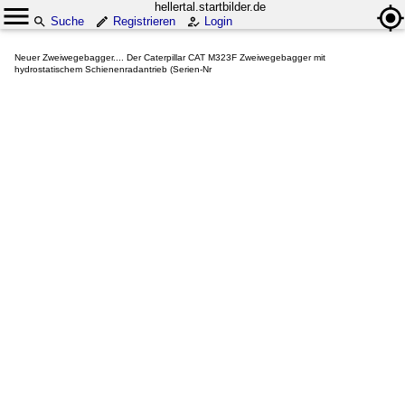
hellertal.startbilder.de
Suche
Registrieren
Login
Neuer Zweiwegebagger.... Der Caterpillar CAT M323F Zweiwegebagger mit
hydrostatischem Schienenradantrieb (Serien-Nr