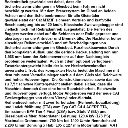
Bodenfreiheit gewährleistet dabei, dass die
Sicherheitseinrichtungen im Gleisbett beim Fahren nicht
beschädigt werden. Mit dem Bremssystem im Ölbad an beiden
Achsen und den Scheibenbremsen für alle Gleisräder
gewährleistet der Cat M323F sicheren Vortrieb und kraftvolle
Beschleunigung bis auf 20 km/h. Klassische Zweiwegebagger sind
vielfach noch mit Reibradantrieb ausgestattet. Die Reifen des
Baggers werden dabei auf die Schienen oder Rolle gepresst und
übertragen so die Antriebs- und Bremskräfte. Die Nachteile: hoher
einseitiger Reifenverschleiß und oft Beschädigungen von
Sicherheitseinrichtungen im Gleisbett. Kurzheckbauweise Durch
den kompakten Aufbau und die geringe Heckausladung von nur
1.566 mm kann der Schienenverkehr auf dem Nachbargleis
problemlos weiterlaufen. Auch mit dem optional verfügbaren
Zusatzkontergewicht bleibt der kurze Heckschwenkradius
unverändert. Trotz des kompakten Hecks bietet die Maschine mit
dem robusten Verstellausleger auch auf dem Gleis viel Reichweite
und hohes Hubvermögen. Die Konstruktionsweise sowie das bis
zu 7,5 t schwere Kontergewicht stellen dabei sicher, dass die
Maschine dennoch über eine hohe Standsicherheit, Reichweite
und Hubvermögen verfügt. Motor Angetrieben wird der neue CAT
Zweiwegebagger von einem Vierzylinder-Viertakt-
Reihendieselmotor mit zwei Turboladern (Reihenturboaufladung)
und Ladeluftkühlung (TTA) vom Typ CAT C4.4 ACERT TTA,
Emissionen EPA Tier 4 Final (USA) bzw. Stufe V (EU) und
Dieselpartikelfilter. Motordaten: Leistung: 129,4 kW (173 PS)
Maximales Drehmoment: 750 Nm bei 1400 U/min Nenndrehzahl
2.200 U/min Bohrung x Hub: 105 x 127 mm Motorhubraum: 4,4 l