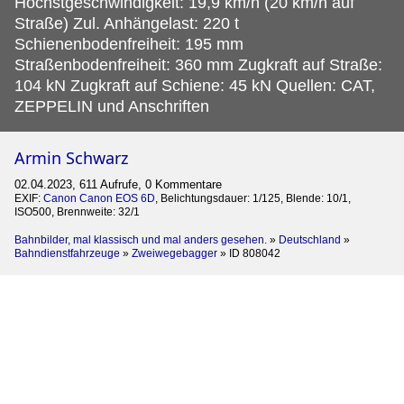
Höchstgeschwindigkeit: 19,9 km/h (20 km/h auf
Straße) Zul. Anhängelast: 220 t
Schienenbodenfreiheit: 195 mm
Straßenbodenfreiheit: 360 mm Zugkraft auf Straße:
104 kN Zugkraft auf Schiene: 45 kN Quellen: CAT,
ZEPPELIN und Anschriften
Armin Schwarz
02.04.2023, 611 Aufrufe, 0 Kommentare
EXIF:
Canon Canon EOS 6D
, Belichtungsdauer: 1/125, Blende: 10/1,
ISO500, Brennweite: 32/1
Bahnbilder, mal klassisch und mal anders gesehen.
»
Deutschland
»
Bahndienstfahrzeuge
»
Zweiwegebagger
»
ID 808042