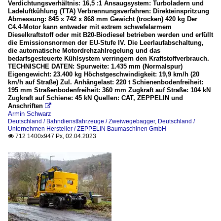
Verdichtungsverhältnis: 16,5 :1 Ansaugsystem: Turboladern und
Ladeluftkühlung (TTA) Verbrennungsverfahren: Direkteinspritzung
Abmessung: 845 x 742 x 868 mm Gewicht (trocken) 420 kg Der
C4.4-Motor kann entweder mit extrem schwefelarmem
Dieselkraftstoff oder mit B20-Biodiesel betrieben werden und erfüllt
die Emissionsnormen der EU-Stufe IV. Die Leerlaufabschaltung,
die automatische Motordrehzahlregelung und das
bedarfsgesteuerte Kühlsystem verringern den Kraftstoffverbrauch.
TECHNISCHE DATEN: Spurweite: 1.435 mm (Normalspur)
Eigengewicht: 23.400 kg Höchstgeschwindigkeit: 19,9 km/h (20
km/h auf Straße) Zul. Anhängelast: 220 t Schienenbodenfreiheit:
195 mm Straßenbodenfreiheit: 360 mm Zugkraft auf Straße: 104 kN
Zugkraft auf Schiene: 45 kN Quellen: CAT, ZEPPELIN und
Anschriften

Armin Schwarz
Deutschland / Bahndienstfahrzeuge / Zweiwegebagger
,
Deutschland /
Unternehmen Hersteller / ZEPPELIN Baumaschinen GmbH
712 1400x947 Px, 02.04.2023
