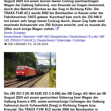
August 2024 mit einem kurzen leeren Coilzug (sechsachsigen
Wagen der Gattung Sahmms), von Kreuztal via Siegen kommend,
durch den Bahnhof Kirchen an der Sieg in Richtung Köln. Die
TRAXX F140 AC1 wurde 2002 bei Bombardier in Kassel unter der
Fabriknummer 33472 gebaut. Kurzdrauf kam noch die 152 046-9
mit einem sehr lange leeren Coilzug durch, dieser Zug hatte wohl
maximale Achsanzahl von 250 Achsen erreicht, und so musste die
185er noch einige Wagen ziehen.

Armin Schwarz
Deutschland / Strecken / KBS 460 (Siegstrecke)
,
Deutschland / E-Loks / BR
185 (TRAXX F140 AC1)
,
Deutschland / Güterzüge / Coilzüge
508 1400x967 Px, 20.08.2024

Die 185 257-3 (91 80 6185 257-3 D-DB) der DB Cargo AG fährt am 08
August 2024 mit einem gemischten Güterzug (vier Wagen der
Gattung Eaons-x 059, sowie sechsachsige Coilwagen der Gattung
Sahmms) durch Scheuerfeld (Sieg) in Richtung Siegen bzw.
Kreuztal. Die TRAXX F140 AC2 wurde 2006 bei Bombardier in