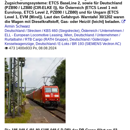
Zugsicherungssysteme: ETCS BaseLine 2, sowie für Deutschland
(PZB90 / LZB80 (CIR-ELKE I)), für Österreich (ETCS Level 1 mit
Euroloop, ETCS Level 2, PZB90 / LZB80) und für Ungarn (ETCS
Level 1, EVM (Mirel)). Laut den Gefahrgut- Warntafel 30/1202 waren
die Wagen mit Dieselkraftstoff, Gas- oder Heizöl (leicht) beladen.

Armin Schwarz
Deutschland / Strecken / KBS 460 (Siegstrecke)
,
Österreich / Unternehmen /
ELL - European Locomotive Leasing, Wien
,
Deutschland / Unternehmen /
Rurtalbahn / RTB Cargo (RATH Gruppe)
,
Deutschland / Güterzüge /
Kesselwagenzüge
,
Deutschland / E-Loks / BR 193 (SIEMENS Vectron AC)
473 1400x933 Px, 08.08.2024
