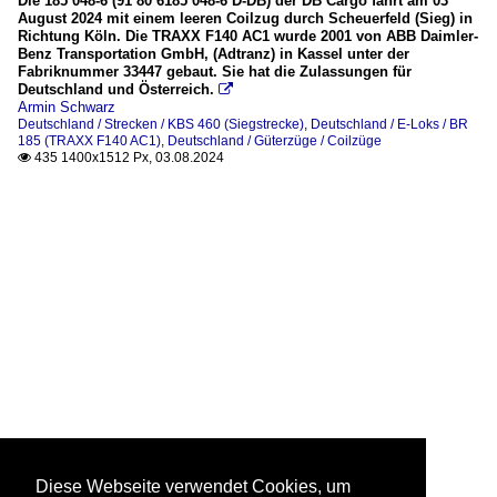
Die 185 048-6 (91 80 6185 048-6 D-DB) der DB Cargo fährt am 03
August 2024 mit einem leeren Coilzug durch Scheuerfeld (Sieg) in
Richtung Köln. Die TRAXX F140 AC1 wurde 2001 von ABB Daimler-
Benz Transportation GmbH, (Adtranz) in Kassel unter der
Fabriknummer 33447 gebaut. Sie hat die Zulassungen für
Deutschland und Österreich.

Armin Schwarz
Deutschland / Strecken / KBS 460 (Siegstrecke)
,
Deutschland / E-Loks / BR
185 (TRAXX F140 AC1)
,
Deutschland / Güterzüge / Coilzüge
435 1400x1512 Px, 03.08.2024

Diese Webseite verwendet Cookies, um