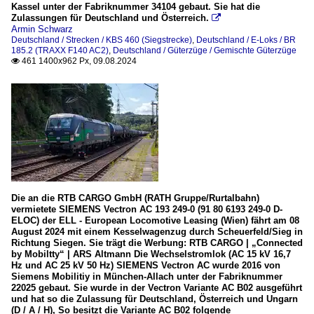
Kassel unter der Fabriknummer 34104 gebaut. Sie hat die
Zulassungen für Deutschland und Österreich.

Armin Schwarz
Deutschland / Strecken / KBS 460 (Siegstrecke)
,
Deutschland / E-Loks / BR
185.2 (TRAXX F140 AC2)
,
Deutschland / Güterzüge / Gemischte Güterzüge
461 1400x962 Px, 09.08.2024

Die an die RTB CARGO GmbH (RATH Gruppe/Rurtalbahn)
vermietete SIEMENS Vectron AC 193 249-0 (91 80 6193 249-0 D-
ELOC) der ELL - European Locomotive Leasing (Wien) fährt am 08
August 2024 mit einem Kesselwagenzug durch Scheuerfeld/Sieg in
Richtung Siegen. Sie trägt die Werbung: RTB CARGO | „Connected
by Mobiltty“ | ARS Altmann Die Wechselstromlok (AC 15 kV 16,7
Hz und AC 25 kV 50 Hz) SIEMENS Vectron AC wurde 2016 von
Siemens Mobilitiy in München-Allach unter der Fabriknummer
22025 gebaut. Sie wurde in der Vectron Variante AC B02 ausgeführt
und hat so die Zulassung für Deutschland, Österreich und Ungarn
(D / A / H), So besitzt die Variante AC B02 folgende