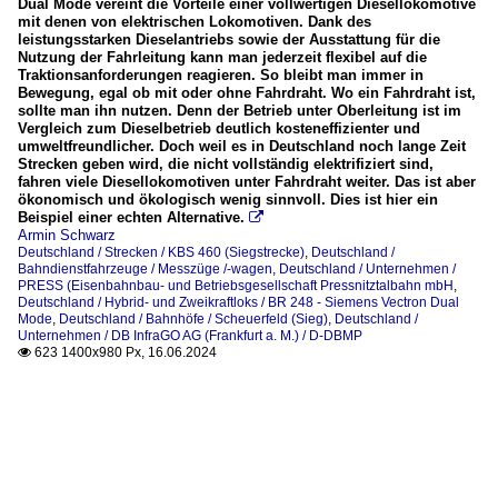
Dual Mode vereint die Vorteile einer vollwertigen Diesellokomotive
mit denen von elektrischen Lokomotiven. Dank des
leistungsstarken Dieselantriebs sowie der Ausstattung für die
Nutzung der Fahrleitung kann man jederzeit flexibel auf die
Traktionsanforderungen reagieren. So bleibt man immer in
Bewegung, egal ob mit oder ohne Fahrdraht. Wo ein Fahrdraht ist,
sollte man ihn nutzen. Denn der Betrieb unter Oberleitung ist im
Vergleich zum Dieselbetrieb deutlich kosteneffizienter und
umweltfreundlicher. Doch weil es in Deutschland noch lange Zeit
Strecken geben wird, die nicht vollständig elektrifiziert sind,
fahren viele Diesellokomotiven unter Fahrdraht weiter. Das ist aber
ökonomisch und ökologisch wenig sinnvoll. Dies ist hier ein
Beispiel einer echten Alternative.

Armin Schwarz
Deutschland / Strecken / KBS 460 (Siegstrecke)
,
Deutschland /
Bahndienstfahrzeuge / Messzüge /-wagen
,
Deutschland / Unternehmen /
PRESS (Eisenbahnbau- und Betriebsgesellschaft Pressnitztalbahn mbH
,
Deutschland / Hybrid- und Zweikraftloks / BR 248 - Siemens Vectron Dual
Mode
,
Deutschland / Bahnhöfe / Scheuerfeld (Sieg)
,
Deutschland /
Unternehmen / DB InfraGO AG (Frankfurt a. M.) / D-DBMP
623 1400x980 Px, 16.06.2024
