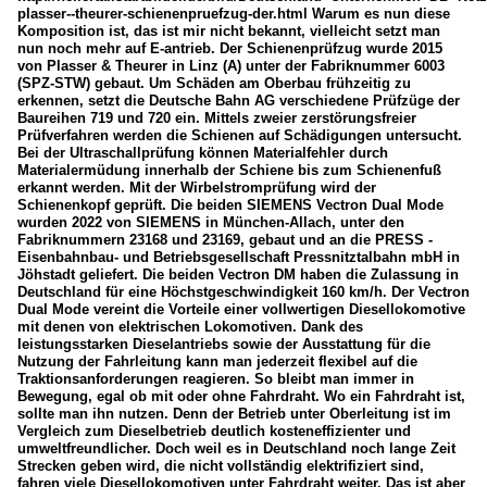
plasser--theurer-schienenpruefzug-der.html Warum es nun diese
Komposition ist, das ist mir nicht bekannt, vielleicht setzt man
nun noch mehr auf E-antrieb. Der Schienenprüfzug wurde 2015
von Plasser & Theurer in Linz (A) unter der Fabriknummer 6003
(SPZ-STW) gebaut. Um Schäden am Oberbau frühzeitig zu
erkennen, setzt die Deutsche Bahn AG verschiedene Prüfzüge der
Baureihen 719 und 720 ein. Mittels zweier zerstörungsfreier
Prüfverfahren werden die Schienen auf Schädigungen untersucht.
Bei der Ultraschallprüfung können Materialfehler durch
Materialermüdung innerhalb der Schiene bis zum Schienenfuß
erkannt werden. Mit der Wirbelstromprüfung wird der
Schienenkopf geprüft. Die beiden SIEMENS Vectron Dual Mode
wurden 2022 von SIEMENS in München-Allach, unter den
Fabriknummern 23168 und 23169, gebaut und an die PRESS -
Eisenbahnbau- und Betriebsgesellschaft Pressnitztalbahn mbH in
Jöhstadt geliefert. Die beiden Vectron DM haben die Zulassung in
Deutschland für eine Höchstgeschwindigkeit 160 km/h. Der Vectron
Dual Mode vereint die Vorteile einer vollwertigen Diesellokomotive
mit denen von elektrischen Lokomotiven. Dank des
leistungsstarken Dieselantriebs sowie der Ausstattung für die
Nutzung der Fahrleitung kann man jederzeit flexibel auf die
Traktionsanforderungen reagieren. So bleibt man immer in
Bewegung, egal ob mit oder ohne Fahrdraht. Wo ein Fahrdraht ist,
sollte man ihn nutzen. Denn der Betrieb unter Oberleitung ist im
Vergleich zum Dieselbetrieb deutlich kosteneffizienter und
umweltfreundlicher. Doch weil es in Deutschland noch lange Zeit
Strecken geben wird, die nicht vollständig elektrifiziert sind,
fahren viele Diesellokomotiven unter Fahrdraht weiter. Das ist aber