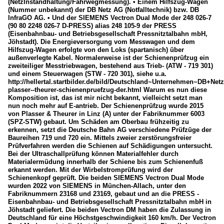
(NetzInstandhaltung/Fahrwegmessung). • Einem Hilfszug-Wagen
(Nummer unbekannt) der DB Netz AG (Notfalltechnik) bzw. DB
InfraGO AG. • Und der SIEMENS Vectron Dual Mode der 248 026-7
(90 80 2248 026-7 D-PRESS) alias 248 105-9 der PRESS
(Eisenbahnbau- und Betriebsgesellschaft Pressnitztalbahn mbH,
Jöhstadt). Die Energieversorgung vom Messwagen und dem
Hilfszug-Wagen erfolgte von den Loks (spartanisch) über
außenverlegte Kabel. Normalerweise ist der Schienenprüfzug ein
zweiteiliger Messtriebwagen, bestehend aus Trieb- (ATW - 719 301)
und einem Steuerwagen (STW - 720 301), siehe u.a.
http://hellertal.startbilder.de/bild/Deutschland~Unternehmen~DB+Net
plasser--theurer-schienenpruefzug-der.html Warum es nun diese
Komposition ist, das ist mir nicht bekannt, vielleicht setzt man
nun noch mehr auf E-antrieb. Der Schienenprüfzug wurde 2015
von Plasser & Theurer in Linz (A) unter der Fabriknummer 6003
(SPZ-STW) gebaut. Um Schäden am Oberbau frühzeitig zu
erkennen, setzt die Deutsche Bahn AG verschiedene Prüfzüge der
Baureihen 719 und 720 ein. Mittels zweier zerstörungsfreier
Prüfverfahren werden die Schienen auf Schädigungen untersucht.
Bei der Ultraschallprüfung können Materialfehler durch
Materialermüdung innerhalb der Schiene bis zum Schienenfuß
erkannt werden. Mit der Wirbelstromprüfung wird der
Schienenkopf geprüft. Die beiden SIEMENS Vectron Dual Mode
wurden 2022 von SIEMENS in München-Allach, unter den
Fabriknummern 23168 und 23169, gebaut und an die PRESS -
Eisenbahnbau- und Betriebsgesellschaft Pressnitztalbahn mbH in
Jöhstadt geliefert. Die beiden Vectron DM haben die Zulassung in
Deutschland für eine Höchstgeschwindigkeit 160 km/h. Der Vectron