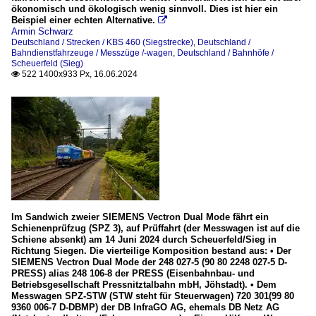
ökonomisch und ökologisch wenig sinnvoll. Dies ist hier ein
Beispiel einer echten Alternative.

Armin Schwarz
Deutschland / Strecken / KBS 460 (Siegstrecke)
,
Deutschland /
Bahndienstfahrzeuge / Messzüge /-wagen
,
Deutschland / Bahnhöfe /
Scheuerfeld (Sieg)
522 1400x933 Px, 16.06.2024

Im Sandwich zweier SIEMENS Vectron Dual Mode fährt ein
Schienenprüfzug (SPZ 3), auf Prüffahrt (der Messwagen ist auf die
Schiene absenkt) am 14 Juni 2024 durch Scheuerfeld/Sieg in
Richtung Siegen. Die vierteilige Komposition bestand aus: • Der
SIEMENS Vectron Dual Mode der 248 027-5 (90 80 2248 027-5 D-
PRESS) alias 248 106-8 der PRESS (Eisenbahnbau- und
Betriebsgesellschaft Pressnitztalbahn mbH, Jöhstadt). • Dem
Messwagen SPZ-STW (STW steht für Steuerwagen) 720 301(99 80
9360 006-7 D-DBMP) der DB InfraGO AG, ehemals DB Netz AG