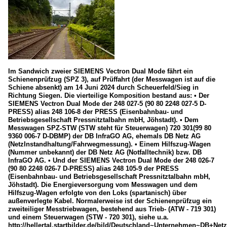
Im Sandwich zweier SIEMENS Vectron Dual Mode fährt ein
Schienenprüfzug (SPZ 3), auf Prüffahrt (der Messwagen ist auf die
Schiene absenkt) am 14 Juni 2024 durch Scheuerfeld/Sieg in
Richtung Siegen. Die vierteilige Komposition bestand aus: • Der
SIEMENS Vectron Dual Mode der 248 027-5 (90 80 2248 027-5 D-
PRESS) alias 248 106-8 der PRESS (Eisenbahnbau- und
Betriebsgesellschaft Pressnitztalbahn mbH, Jöhstadt). • Dem
Messwagen SPZ-STW (STW steht für Steuerwagen) 720 301(99 80
9360 006-7 D-DBMP) der DB InfraGO AG, ehemals DB Netz AG
(NetzInstandhaltung/Fahrwegmessung). • Einem Hilfszug-Wagen
(Nummer unbekannt) der DB Netz AG (Notfalltechnik) bzw. DB
InfraGO AG. • Und der SIEMENS Vectron Dual Mode der 248 026-7
(90 80 2248 026-7 D-PRESS) alias 248 105-9 der PRESS
(Eisenbahnbau- und Betriebsgesellschaft Pressnitztalbahn mbH,
Jöhstadt). Die Energieversorgung vom Messwagen und dem
Hilfszug-Wagen erfolgte von den Loks (spartanisch) über
außenverlegte Kabel. Normalerweise ist der Schienenprüfzug ein
zweiteiliger Messtriebwagen, bestehend aus Trieb- (ATW - 719 301)
und einem Steuerwagen (STW - 720 301), siehe u.a.
http://hellertal.startbilder.de/bild/Deutschland~Unternehmen~DB+Net