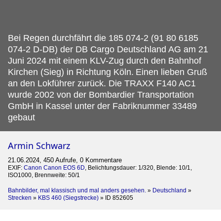
Bei Regen durchfährt die 185 074-2 (91 80 6185
074-2 D-DB) der DB Cargo Deutschland AG am 21
Juni 2024 mit einem KLV-Zug durch den Bahnhof
Kirchen (Sieg) in Richtung Köln.
Einen lieben Gruß
an den Lokführer zurück. Die TRAXX F140 AC1
wurde 2002 von der Bombardier Transportation
GmbH in Kassel unter der Fabriknummer 33489
gebaut
Armin Schwarz
21.06.2024, 450 Aufrufe, 0 Kommentare
EXIF:
Canon Canon EOS 6D
, Belichtungsdauer: 1/320, Blende: 10/1,
ISO1000, Brennweite: 50/1
Bahnbilder, mal klassisch und mal anders gesehen.
»
Deutschland
»
Strecken
»
KBS 460 (Siegstrecke)
»
ID 852605