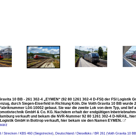
Gravita 10 BB - 261 302-4 „EYMEN“ (92 80 1261 302-4 D-FSI) der FSI Logistik G
nzug, durch Siegen-Eiserfeld in Richtung Köln. Die Voith Gravita 10 BB wurde 
Fabriknummer L04-10002 gebaut. Sie war die zweite Lok von dem Typ, und lief al
omotivtechnik GmbH & Co. KG. Nachdem erhalt der endgültigen Inbetriebnahme
amburg verkauft und bekam die NVR-Nummer 92 80 1261 302-4 D-NRAIL, hier ha
I Logistik GmbH in Bottrop verkauft, hier bekam sie den Namen EYMEN.

warz
 / Strecken / KBS 460 (Siegstrecke)
,
Deutschland / Dieselloks / BR 261 (Voith Gravita 10 BB