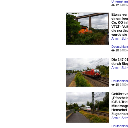
Unternehme
12
1400x

Etwas verd
einem lee
Co. KG in 
VTLT - Vo
die north
wurde sie
Armin Sch
Deutschland
10
1400x

Die 147 0
durch Sie
Armin Sch
Deutschland
10
1400x

Geführt vo
„Pforzheim
ICE-1-Tri
Mittelwage
Henschel 
Zugschlus
Armin Sch
Deutschland