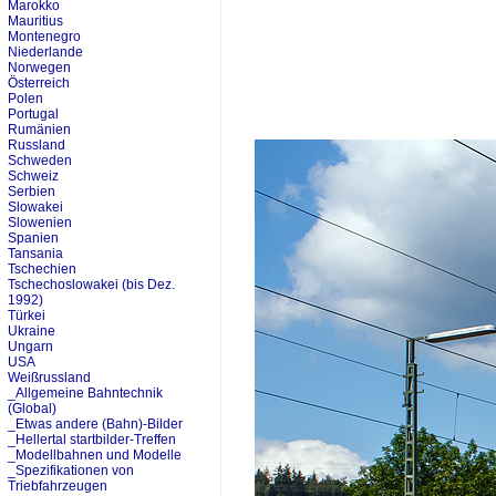
Marokko
Mauritius
Montenegro
Niederlande
Norwegen
Österreich
Polen
Portugal
Rumänien
Russland
Schweden
Schweiz
Serbien
Slowakei
Slowenien
Spanien
Tansania
Tschechien
Tschechoslowakei (bis Dez.
1992)
Türkei
Ukraine
Ungarn
USA
Weißrussland
_Allgemeine Bahntechnik
(Global)
_Etwas andere (Bahn)-Bilder
_Hellertal startbilder-Treffen
_Modellbahnen und Modelle
_Spezifikationen von
Triebfahrzeugen