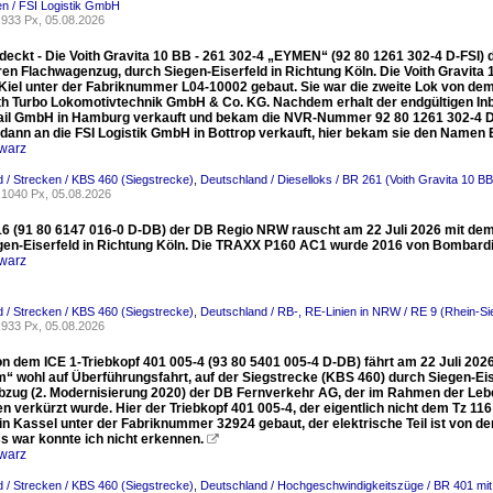
n / FSI Logistik GmbH
933 Px, 05.08.2026
eckt - Die Voith Gravita 10 BB - 261 302-4 „EYMEN“ (92 80 1261 302-4 D-FSI) de
ren Flachwagenzug, durch Siegen-Eiserfeld in Richtung Köln. Die Voith Gravit
Kiel unter der Fabriknummer L04-10002 gebaut. Sie war die zweite Lok von dem T
ith Turbo Lokomotivtechnik GmbH & Co. KG. Nachdem erhalt der endgültigen 
rail GmbH in Hamburg verkauft und bekam die NVR-Nummer 92 80 1261 302-4 D-N
 dann an die FSI Logistik GmbH in Bottrop verkauft, hier bekam sie den Name
warz
 / Strecken / KBS 460 (Siegstrecke)
,
Deutschland / Dieselloks / BR 261 (Voith Gravita 10 BB
1040 Px, 05.08.2026
16 (91 80 6147 016-0 D-DB) der DB Regio NRW rauscht am 22 Juli 2026 mit dem
gen-Eiserfeld in Richtung Köln. Die TRAXX P160 AC1 wurde 2016 von Bombardi
warz
 / Strecken / KBS 460 (Siegstrecke)
,
Deutschland / RB-, RE-Linien in NRW / RE 9 (Rhein-S
933 Px, 05.08.2026
n dem ICE 1-Triebkopf 401 005-4 (93 80 5401 005-4 D-DB) fährt am 22 Juli 2026
“ wohl auf Überführungsfahrt, auf der Siegstrecke (KBS 460) durch Siegen-Eise
ebzug (2. Modernisierung 2020) der DB Fernverkehr AG, der im Rahmen der Leb
n verkürzt wurde. Hier der Triebkopf 401 005-4, der eigentlich nicht dem Tz 1
in Kassel unter der Fabriknummer 32924 gebaut, der elektrische Teil ist von d
s war konnte ich nicht erkennen.

warz
 / Strecken / KBS 460 (Siegstrecke)
,
Deutschland / Hochgeschwindigkeitszüge / BR 401 mit 