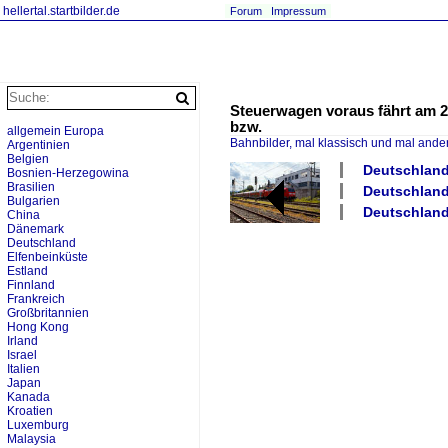
hellertal.startbilder.de
Forum
Impressum
Steuerwagen voraus fährt am 2
bzw.
allgemein Europa
Bahnbilder, mal klassisch und mal ande
Argentinien
Belgien
Deutschland 
Bosnien-Herzegowina
Brasilien
Deutschland
Bulgarien
Deutschland 
China
Dänemark
Deutschland
Elfenbeinküste
Estland
Finnland
Frankreich
Großbritannien
Hong Kong
Irland
Israel
Italien
Japan
Kanada
Kroatien
Luxemburg
Malaysia