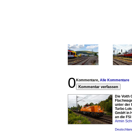
0
Kommentare,
Alle Kommentare
Kommentar verfassen
Die Voith 
Flachwage
unter der 
Turbo Lok
GmbH in H
an die FS
Armin Sch
Deutschland