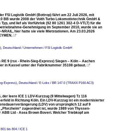
r FSI Logistik GmbH (Bottrop) fährt am 22 Juli 2026, mit
a 10 BB wurde 2008 der Voith Turbo Lokomotivtechnik GmbH &
yp, und lief als Vorführlok (92 80 1261 302-4 D-VTLT) für die
Inbetriebnahme-Genehmigung im September 2010, wurde sie an
RAIL, hier hatte sie viele Mietstationen. Am 23.03.2026
n EYMEN.

)
,
Deutschland / Unternehmen / FSI Logistik GmbH
 RE 9 (rsx - Rhein-Sieg-Express) Siegen – Köln – Aachen
er in Kassel unter der Fabriknummer 35108 gebaut.

ieg-Express)
,
Deutschland / E-Loks / BR 147.0 (TRAXX P160 AC3)
, der leere ICE 1 LDV-Kurzzug (9 Mittelwagen) Tz 116
rfeld in Richtung Köln. Ein LDV-Kurzzug ist ein modernisierter
ensdauerverlängerung (LDV) von ursprünglich 12 auf 9
16 „Pforzheim“ zugeordnet ist, wurde 1989 von Thyssen-
er ABB Ltd - Asea Brown Boveri. Welcher Triebkopf am
801 bis 804 / ICE 1