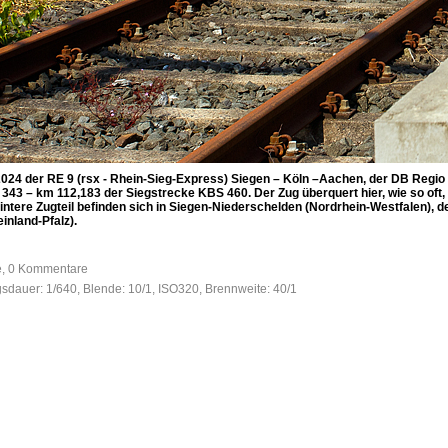
2024 der RE 9 (rsx - Rhein-Sieg-Express) Siegen – Köln –Aachen, der DB Regi
ü 343 – km 112,183 der Siegstrecke KBS 460. Der Zug überquert hier, wie so oft
hintere Zugteil befinden sich in Siegen-Niederschelden (Nordrhein-Westfalen), 
nland-Pfalz).
fe, 0 Kommentare
gsdauer: 1/640, Blende: 10/1, ISO320, Brennweite: 40/1