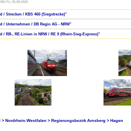
992 Px, 05.08.2026
d / Strecken / KBS 460 (Siegstrecke)"
nd / Unternehmen / DB Regio AG - NRW"
d / RB-, RE-Linien in NRW / RE 9 (Rhein-Sieg-Express)"
 > Nordrhein-Westfalen > Regierungsbezirk Arnsberg > Hagen