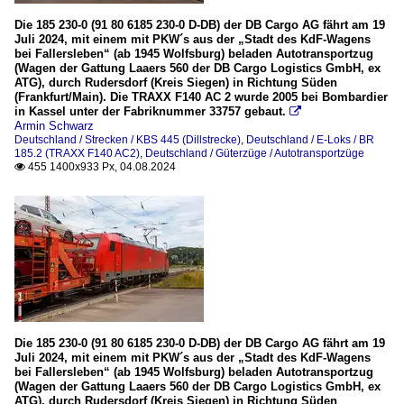
Die 185 230-0 (91 80 6185 230-0 D-DB) der DB Cargo AG fährt am 19
Juli 2024, mit einem mit PKW´s aus der „Stadt des KdF-Wagens
bei Fallersleben“ (ab 1945 Wolfsburg) beladen Autotransportzug
(Wagen der Gattung Laaers 560 der DB Cargo Logistics GmbH, ex
ATG), durch Rudersdorf (Kreis Siegen) in Richtung Süden
(Frankfurt/Main). Die TRAXX F140 AC 2 wurde 2005 bei Bombardier
in Kassel unter der Fabriknummer 33757 gebaut.

Armin Schwarz
Deutschland / Strecken / KBS 445 (Dillstrecke)
,
Deutschland / E-Loks / BR
185.2 (TRAXX F140 AC2)
,
Deutschland / Güterzüge / Autotransportzüge
455 1400x933 Px, 04.08.2024

Die 185 230-0 (91 80 6185 230-0 D-DB) der DB Cargo AG fährt am 19
Juli 2024, mit einem mit PKW´s aus der „Stadt des KdF-Wagens
bei Fallersleben“ (ab 1945 Wolfsburg) beladen Autotransportzug
(Wagen der Gattung Laaers 560 der DB Cargo Logistics GmbH, ex
ATG), durch Rudersdorf (Kreis Siegen) in Richtung Süden