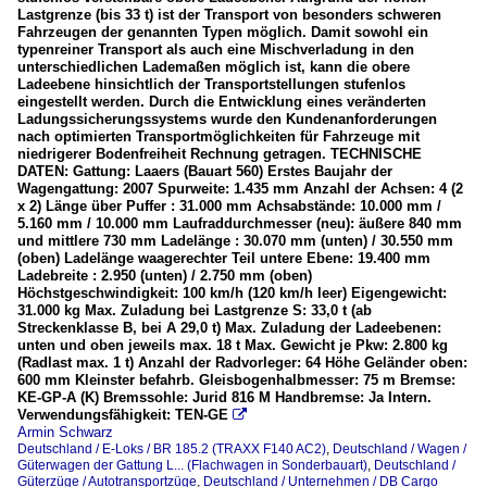
Lastgrenze (bis 33 t) ist der Transport von besonders schweren
Fahrzeugen der genannten Typen möglich. Damit sowohl ein
typenreiner Transport als auch eine Mischverladung in den
unterschiedlichen Lademaßen möglich ist, kann die obere
Ladeebene hinsichtlich der Transportstellungen stufenlos
eingestellt werden. Durch die Entwicklung eines veränderten
Ladungssicherungssystems wurde den Kundenanforderungen
nach optimierten Transportmöglichkeiten für Fahrzeuge mit
niedrigerer Bodenfreiheit Rechnung getragen. TECHNISCHE
DATEN: Gattung: Laaers (Bauart 560) Erstes Baujahr der
Wagengattung: 2007 Spurweite: 1.435 mm Anzahl der Achsen: 4 (2
x 2) Länge über Puffer : 31.000 mm Achsabstände: 10.000 mm /
5.160 mm / 10.000 mm Laufraddurchmesser (neu): äußere 840 mm
und mittlere 730 mm Ladelänge : 30.070 mm (unten) / 30.550 mm
(oben) Ladelänge waagerechter Teil untere Ebene: 19.400 mm
Ladebreite : 2.950 (unten) / 2.750 mm (oben)
Höchstgeschwindigkeit: 100 km/h (120 km/h leer) Eigengewicht:
31.000 kg Max. Zuladung bei Lastgrenze S: 33,0 t (ab
Streckenklasse B, bei A 29,0 t) Max. Zuladung der Ladeebenen:
unten und oben jeweils max. 18 t Max. Gewicht je Pkw: 2.800 kg
(Radlast max. 1 t) Anzahl der Radvorleger: 64 Höhe Geländer oben:
600 mm Kleinster befahrb. Gleisbogenhalbmesser: 75 m Bremse:
KE-GP-A (K) Bremssohle: Jurid 816 M Handbremse: Ja Intern.
Verwendungsfähigkeit: TEN-GE

Armin Schwarz
Deutschland / E-Loks / BR 185.2 (TRAXX F140 AC2)
,
Deutschland / Wagen /
Güterwagen der Gattung L... (Flachwagen in Sonderbauart)
,
Deutschland /
Güterzüge / Autotransportzüge
,
Deutschland / Unternehmen / DB Cargo