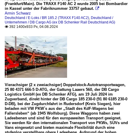
(Frankfurt/Main). Die TRAXX F140 AC 2 wurde 2005 bei Bombardier
in Kassel unter der Fabriknummer 33757 gebaut.

Armin Schwarz
Deutschland / E-Loks / BR 185.2 (TRAXX F140 AC2)
,
Deutschland /
Unternehmen / DB Cargo AG (ex DB Schenker Rail Deutschland AG)
392 1400x933 Px, 04.08.2024

Vierachsiger (2 x zweiachsiger) Doppelstock-Autotransportwagen,
25 80 4371 666-5 D-ATG, der Gattung Laaers 560, der DB Cargo
Logistics GmbH (ex DB Schenker ATG), am 19 Juli 2024 im
Zugverband, direkt hinter der DB Cargo 185 230-0 (91 80 6185 230-0
D-DB), bei der Zugdurchfahrt in Rudersdorf (Kreis Siegen), hier
beladen mit VW PKW´s aus der „Stadt des KdF-Wagens bei
Fallersleben“ (ab 1945 Wolfsburg). Diese Waggons haben zwei
Ladeebenen und sind für den europaweiten Transport geeignet.
Sie werden für den internationalen Transport von PKWs, SUVs und
Vans eingesetzt und bieten maximale Flexibilität durch eine
stufenlos verstellbare obere Ladeebene. Aufgrund der hohen