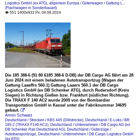
Logistics GmbH (ex ATG)
,
allgemein Europa / Güterwagen / Gattung L...
(Flachwagen in Sonderbauart)
551 1400x933 Px, 04.08.2024

Die 185 388-6 (91 80 6185 388-6 D-DB) der DB Cargo AG fährt am 28
Juni 2024 mit einem beladenen Autotransportzug (Wagen der
Gattung Laaeffrs 560.1) Gattung Laaers 560.1 der DB Cargo
Logistics GmbH (ex DB Schenker ATG), durch Rudersdorf (Kreis
Siegen) in Richtung Gießen bzw. Frankfurt (südlicher Richtung).
Die TRAXX F 140 AC2 wurde 2009 von der Bombardier
Transportation GmbH in Kassel unter der Fabriknummer 34695
gebaut.

Armin Schwarz
Deutschland / Strecken / KBS 445 (Dillstrecke)
,
Deutschland / E-Loks / BR
185.2 (TRAXX F140 AC2)
,
Deutschland / Unternehmen / DB Cargo AG (ex
DB Schenker Rail Deutschland AG)
,
Deutschland / Güterzüge /
Autotransportzüge
,
Deutschland / Unternehmen / DB Cargo Logistics GmbH
(ex ATG)