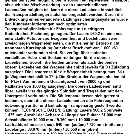
genannten Typen möglich. Damit sowohl ein typenreiner Transport
als auch eine Mischverladung in den unterschiedlichen
Lademaßen möglich ist, kann die obere Ladeebene hinsichtlich
der Transportstellungen stufenlos eingestellt werden. Durch die
Entwicklung eines veränderten Ladungssicherungssystems wurde
den Kundenanforderungen nach optimierten
Transportmöglichkeiten für Fahrzeuge mit niedrigerer
Bodenfreiheit Rechnung getragen. Der Laaers 560.2 ist eine neu
entwickelte Autotransportwageneinheit und besteht aus zwei
zweiachsigen Wagenelementen, die mit einer im Betrieb nicht
trennbaren Kurzkupplung (mit einer Bruchkraft von 1.000 kN)
miteinander verbunden sind. Sie verfügt über stufenlos
verstellbare Hebe- und Senkeinrichtungen für die oberen
Ladeebenen. Sowohl die beiden unteren als auch die beiden
oberen Ladeebenen der Wageneinheit sind jeweils für 9 t Zuladung
ausgelegt. Die Lastgrenze für die Wageneinheit beträgt max. 34 t
(je Wageneinheitshälfte 17 t). Die Struktur der Wageneinheiten ist
für Pkw / Van mit einem Gesamtgewicht von 2800 kg und
Radlasten von 1000 kg ausgelegt. Die oberen Ladeebenen sind
über jeweils vier dreigängige Spindeln und Tragsäulen mit dem
Untergestell verbunden. Die Säulenpaare lassen sich getrennt
bedienen, damit die oberen Ladeebenen an den Fahrzeugenden -
notwendig zur Be- und Entladung - rampenartig gestellt werden
können. TECHNISCHE DATEN: Gattung: Laaers 560.2 Spurweite:
1.435 mm Anzahl der Achsen: 4 Länge über Puffer : 31.000 mm
Achsabstände: 10.000 mm / 5.160 mm / 10.000 mm
Laufraddurchmesser (neu): 840 mm (außen) / 730 mm (mitleren)
Ladelänge : 30.070 mm (unten) / 30.550 mm (oben)