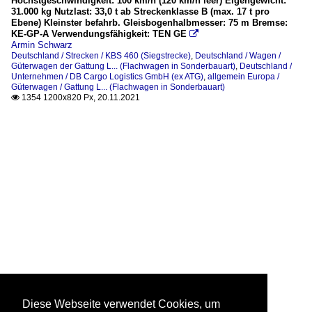
Höchstgeschwindigkeit: 100 km/h (120 km/h leer) Eigengewicht:
31.000 kg Nutzlast: 33,0 t ab Streckenklasse B (max. 17 t pro
Ebene) Kleinster befahrb. Gleisbogenhalbmesser: 75 m Bremse:
KE-GP-A Verwendungsfähigkeit: TEN GE

Armin Schwarz
Deutschland / Strecken / KBS 460 (Siegstrecke)
,
Deutschland / Wagen /
Güterwagen der Gattung L... (Flachwagen in Sonderbauart)
,
Deutschland /
Unternehmen / DB Cargo Logistics GmbH (ex ATG)
,
allgemein Europa /
Güterwagen / Gattung L... (Flachwagen in Sonderbauart)
1354 1200x820 Px, 20.11.2021

Diese Webseite verwendet Cookies, um