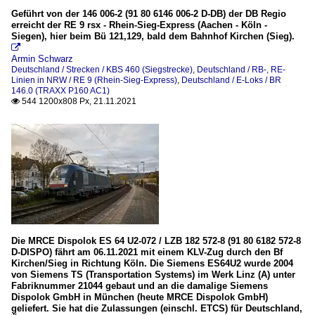
Geführt von der 146 006-2 (91 80 6146 006-2 D-DB) der DB Regio
erreicht der RE 9 rsx - Rhein-Sieg-Express (Aachen - Köln -
Siegen), hier beim Bü 121,129, bald dem Bahnhof Kirchen (Sieg).

Armin Schwarz
Deutschland / Strecken / KBS 460 (Siegstrecke)
,
Deutschland / RB-, RE-
Linien in NRW / RE 9 (Rhein-Sieg-Express)
,
Deutschland / E-Loks / BR
146.0 (TRAXX P160 AC1)
544 1200x808 Px, 21.11.2021

Die MRCE Dispolok ES 64 U2-072 / LZB 182 572-8 (91 80 6182 572-8
D-DISPO) fährt am 06.11.2021 mit einem KLV-Zug durch den Bf
Kirchen/Sieg in Richtung Köln. Die Siemens ES64U2 wurde 2004
von Siemens TS (Transportation Systems) im Werk Linz (A) unter
Fabriknummer 21044 gebaut und an die damalige Siemens
Dispolok GmbH in München (heute MRCE Dispolok GmbH)
geliefert. Sie hat die Zulassungen (einschl. ETCS) für Deutschland,