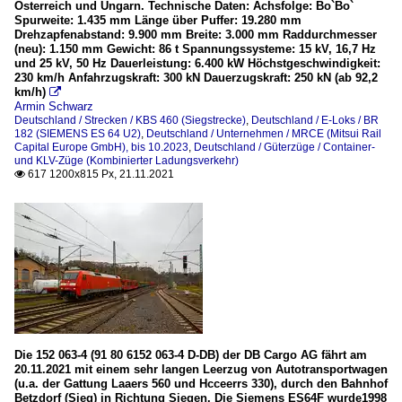
Österreich und Ungarn. Technische Daten: Achsfolge: Bo`Bo`
Spurweite: 1.435 mm Länge über Puffer: 19.280 mm
Drehzapfenabstand: 9.900 mm Breite: 3.000 mm Raddurchmesser
(neu): 1.150 mm Gewicht: 86 t Spannungssysteme: 15 kV, 16,7 Hz
und 25 kV, 50 Hz Dauerleistung: 6.400 kW Höchstgeschwindigkeit:
230 km/h Anfahrzugskraft: 300 kN Dauerzugskraft: 250 kN (ab 92,2
km/h)

Armin Schwarz
Deutschland / Strecken / KBS 460 (Siegstrecke)
,
Deutschland / E-Loks / BR
182 (SIEMENS ES 64 U2)
,
Deutschland / Unternehmen / MRCE (Mitsui Rail
Capital Europe GmbH), bis 10.2023
,
Deutschland / Güterzüge / Container-
und KLV-Züge (Kombinierter Ladungsverkehr)
617 1200x815 Px, 21.11.2021

Die 152 063-4 (91 80 6152 063-4 D-DB) der DB Cargo AG fährt am
20.11.2021 mit einem sehr langen Leerzug von Autotransportwagen
(u.a. der Gattung Laaers 560 und Hcceerrs 330), durch den Bahnhof
Betzdorf (Sieg) in Richtung Siegen. Die Siemens ES64F wurde1998