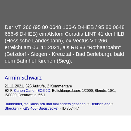
Der VT 266 (95 80 0648 166-6 D-HEB / 95 80 0648
656-6 D-HEB) ein Alstom Coradia LINT 41 der HLB
(Hessische Landesbahn), ex Vectus VT 266,
erreicht am 06.
11.2021, als RB 93 "Rothaarbahn"
(Betzdorf - Siegen - Kreuztal - Bad Berleburg), bald
dem Bahnhof Kirchen (Sieg).
Armin Schwarz
21.11.2021, 525 Aufrufe, 2 Kommentare
EXIF:
Canon Canon EOS 6D
, Belichtungsdauer: 1/2000, Blende: 10/1,
ISO800, Brennweite: 55/1
Bahnbilder, mal klassisch und mal anders gesehen.
»
Deutschland
»
Strecken
»
KBS 460 (Siegstrecke)
»
ID 757447