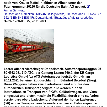
noch von Krauss-Maffei in München-Allach unter der
Fabriknummer 20190 für die Deutsche Bahn AG gebaut.

Armin Schwarz
Deutschland / Strecken / KBS 460 (Siegstrecke)
,
Deutschland / E-Loks / BR
152 (SIEMENS ES64F)
,
Deutschland / Güterzüge / Autotransportzüge
637 1200x835 Px, 20.11.2021

Leerer offener vierachsiger Doppelstock- Autotransportwaggon 25
80 4363 081-7 D-ATG, der Gattung Laaers 560.2, der DB Cargo
Logistics GmbH (ex ATG Autotransportlogistic GmbH), am
20.11.2021 bei einer Zugdurchfahrt im Bahnhof Betzdorf (Sieg).
Diese Waggons haben zwei Ladeebenen und sind für den
europaweiten Transport geeignet. Sie werden für den
internationalen Transport von PKWs, Geländewagen, und Vans
eingesetzt und bieten maximale Flexibilität durch eine stufenlos
verstellbare obere Ladeebene. Aufgrund der hohen Lastgrenze
(34t) ist der Transport von besonders schweren Fahrzeugen der