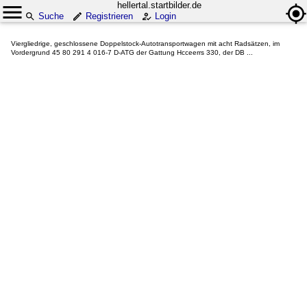
hellertal.startbilder.de
Suche
Registrieren
Login
Viergliedrige, geschlossene Doppelstock-Autotransportwagen mit acht Radsätzen, im
Vordergrund 45 80 291 4 016-7 D-ATG der Gattung Hcceerrs 330, der DB ...