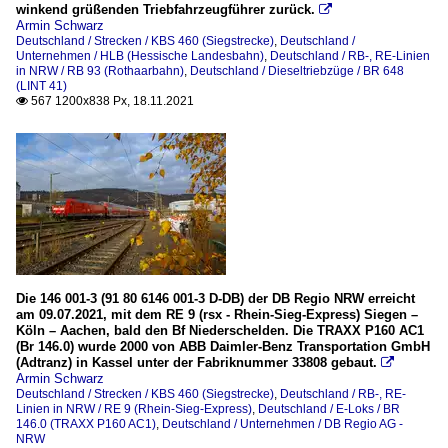
winkend grüßenden Triebfahrzeugführer zurück.

Armin Schwarz
Deutschland / Strecken / KBS 460 (Siegstrecke)
,
Deutschland /
Unternehmen / HLB (Hessische Landesbahn)
,
Deutschland / RB-, RE-Linien
in NRW / RB 93 (Rothaarbahn)
,
Deutschland / Dieseltriebzüge / BR 648
(LINT 41)
567 1200x838 Px, 18.11.2021

Die 146 001-3 (91 80 6146 001-3 D-DB) der DB Regio NRW erreicht
am 09.07.2021, mit dem RE 9 (rsx - Rhein-Sieg-Express) Siegen –
Köln – Aachen, bald den Bf Niederschelden. Die TRAXX P160 AC1
(Br 146.0) wurde 2000 von ABB Daimler-Benz Transportation GmbH
(Adtranz) in Kassel unter der Fabriknummer 33808 gebaut.

Armin Schwarz
Deutschland / Strecken / KBS 460 (Siegstrecke)
,
Deutschland / RB-, RE-
Linien in NRW / RE 9 (Rhein-Sieg-Express)
,
Deutschland / E-Loks / BR
146.0 (TRAXX P160 AC1)
,
Deutschland / Unternehmen / DB Regio AG -
NRW