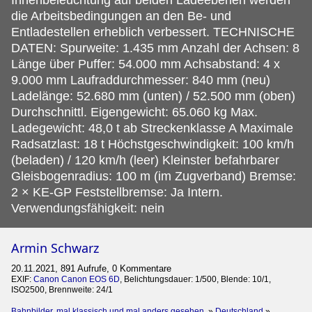
die Arbeitsbedingungen an den Be- und
Entladestellen erheblich verbessert. TECHNISCHE
DATEN: Spurweite: 1.435 mm Anzahl der Achsen: 8
Länge über Puffer: 54.000 mm Achsabstand: 4 x
9.000 mm Laufraddurchmesser: 840 mm (neu)
Ladelänge: 52.680 mm (unten) / 52.500 mm (oben)
Durchschnittl. Eigengewicht: 65.060 kg Max.
Ladegewicht: 48,0 t ab Streckenklasse A Maximale
Radsatzlast: 18 t Höchstgeschwindigkeit: 100 km/h
(beladen) / 120 km/h (leer) Kleinster befahrbarer
Gleisbogenradius: 100 m (im Zugverband) Bremse:
2 × KE-GP Feststellbremse: Ja Intern.
Verwendungsfähigkeit: nein
Armin Schwarz
20.11.2021, 891 Aufrufe, 0 Kommentare
EXIF:
Canon Canon EOS 6D
, Belichtungsdauer: 1/500, Blende: 10/1,
ISO2500, Brennweite: 24/1
Bahnbilder, mal klassisch und mal anders gesehen.
»
Deutschland
»