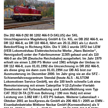
Die 202 466-9 (92 80 1202 466-9 D-SKLUS) der SKL
Umschlagservice Magdeburg GmbH & Co. KG, ex DB 202 466-9, ex
DR 112 466-8, ex DR 110 466-0, fährt am 20.11.2021 als Lz durch
Betzdorf/Sieg in Richtung Köln. Die V 100.1 wurde 1972 bei LEW
(VEB Lokomotivbau Elektrotechnische Werke „Hans Beimler“,
Hennigsdorf) unter der Fabriknummer 11305 gebaut und als 110
466-0 an die DR (Deutsche Reichsbahn) ausgeliefert. Im Jahr 1979
erhielt sie einen 1.200 PS Motor und 1981 erfolgte der Umbau in
DR 112 466-8, zum 01.01.1992 die Umzeichnung in DR 202 466-9,
als diese ging sie dann zum 01.01.1994 zur DB AG bist zur
Ausmusterung im Dezember 2000. Im Jahr ging sie an die SFZ -
Schienenfahrzeugzentrum Stendal (heute ALS - ALSTOM
Lokomotiven Service GmbH), wo die 100 km/h schnelle Lok eine
Remotorisierung mit einem Caterpillar V-12-Zylinder-Viertakt-
Dieselmotor mit Turboaufladung und Ladeluftkühlung vom Typ
CAT 3512 DI-TA (170 mm Bohrung / 190 mm Hub) mit einer
Leistung von 1.082 kW / 1.472 PS bekam. Weiterer Lebenslauf: •
Oktober 2001 an boxXpress.de GmbH als 206 466-5 • 2005 an EMN -
Eisenbahnbetriebe Mittlerer Neckar GmbH (Kornwestheim) als V