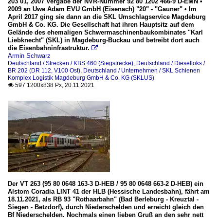
203 01, 2007 Vergabe der NVR-Nummer 92 80 1202 466-9 D-EMN •
2009 an Uwe Adam EVU GmbH (Eisenach) "20" - "Gauner" • Im
April 2017 ging sie dann an die SKL Umschlagservice Magdeburg
GmbH & Co. KG. Die Gesellschaft hat ihren Hauptsitz auf dem
Gelände des ehemaligen Schwermaschinenbaukombinates "Karl
Liebknecht" (SKL) in Magdeburg-Buckau und betreibt dort auch
die Eisenbahninfrastruktur.

Armin Schwarz
Deutschland / Strecken / KBS 460 (Siegstrecke)
,
Deutschland / Dieselloks /
BR 202 (DR 112, V100 Ost)
,
Deutschland / Unternehmen / SKL Schienen
Komplex Logistik Magdeburg GmbH & Co. KG (SKLUS)
597 1200x838 Px, 20.11.2021

Der VT 263 (95 80 0648 163-3 D-HEB / 95 80 0648 663-2 D-HEB) ein
Alstom Coradia LINT 41 der HLB (Hessische Landesbahn), fährt am
18.11.2021, als RB 93 "Rothaarbahn" (Bad Berleburg - Kreuztal -
Siegen - Betzdorf), durch Niederschelden und erreicht gleich den
Bf Niederschelden. Nochmals einen lieben Gruß an den sehr nett