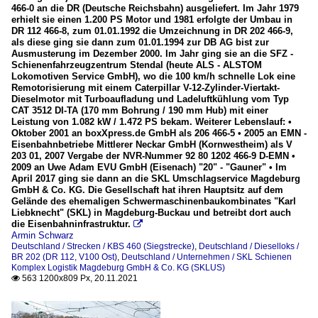
466-0 an die DR (Deutsche Reichsbahn) ausgeliefert. Im Jahr 1979
erhielt sie einen 1.200 PS Motor und 1981 erfolgte der Umbau in
DR 112 466-8, zum 01.01.1992 die Umzeichnung in DR 202 466-9,
als diese ging sie dann zum 01.01.1994 zur DB AG bist zur
Ausmusterung im Dezember 2000. Im Jahr ging sie an die SFZ -
Schienenfahrzeugzentrum Stendal (heute ALS - ALSTOM
Lokomotiven Service GmbH), wo die 100 km/h schnelle Lok eine
Remotorisierung mit einem Caterpillar V-12-Zylinder-Viertakt-
Dieselmotor mit Turboaufladung und Ladeluftkühlung vom Typ
CAT 3512 DI-TA (170 mm Bohrung / 190 mm Hub) mit einer
Leistung von 1.082 kW / 1.472 PS bekam. Weiterer Lebenslauf: •
Oktober 2001 an boxXpress.de GmbH als 206 466-5 • 2005 an EMN -
Eisenbahnbetriebe Mittlerer Neckar GmbH (Kornwestheim) als V
203 01, 2007 Vergabe der NVR-Nummer 92 80 1202 466-9 D-EMN •
2009 an Uwe Adam EVU GmbH (Eisenach) "20" - "Gauner" • Im
April 2017 ging sie dann an die SKL Umschlagservice Magdeburg
GmbH & Co. KG. Die Gesellschaft hat ihren Hauptsitz auf dem
Gelände des ehemaligen Schwermaschinenbaukombinates "Karl
Liebknecht" (SKL) in Magdeburg-Buckau und betreibt dort auch
die Eisenbahninfrastruktur.

Armin Schwarz
Deutschland / Strecken / KBS 460 (Siegstrecke)
,
Deutschland / Dieselloks /
BR 202 (DR 112, V100 Ost)
,
Deutschland / Unternehmen / SKL Schienen
Komplex Logistik Magdeburg GmbH & Co. KG (SKLUS)
563 1200x809 Px, 20.11.2021
