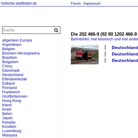
hellertal.startbilder.de
Forum
Impressum
Die 202 466-9 (92 80 1202 46
Bahnbilder, mal klassisch und mal ande
allgemein Europa
Argentinien
Deutschland 
Belgien
Bosnien-Herzegowina
Deutschland
Brasilien
Deutschland 
Bulgarien
China
Dänemark
Deutschland
Elfenbeinküste
Estland
Finnland
Frankreich
Großbritannien
Hong Kong
Irland
Israel
Italien
Japan
Kanada
Kroatien
Luxemburg
Malaysia