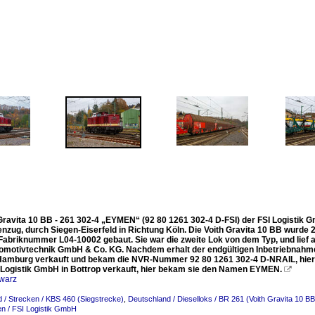
Gravita 10 BB - 261 302-4 „EYMEN“ (92 80 1261 302-4 D-FSI) der FSI Logistik G
nzug, durch Siegen-Eiserfeld in Richtung Köln. Die Voith Gravita 10 BB wurde 
Fabriknummer L04-10002 gebaut. Sie war die zweite Lok von dem Typ, und lief al
omotivtechnik GmbH & Co. KG. Nachdem erhalt der endgültigen Inbetriebnahme
amburg verkauft und bekam die NVR-Nummer 92 80 1261 302-4 D-NRAIL, hier ha
I Logistik GmbH in Bottrop verkauft, hier bekam sie den Namen EYMEN.

warz
 / Strecken / KBS 460 (Siegstrecke)
,
Deutschland / Dieselloks / BR 261 (Voith Gravita 10 BB
n / FSI Logistik GmbH