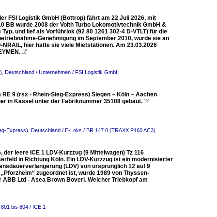
r FSI Logistik GmbH (Bottrop) fährt am 22 Juli 2026, mit
a 10 BB wurde 2008 der Voith Turbo Lokomotivtechnik GmbH &
yp, und lief als Vorführlok (92 80 1261 302-4 D-VTLT) für die
Inbetriebnahme-Genehmigung im September 2010, wurde sie an
RAIL, hier hatte sie viele Mietstationen. Am 23.03.2026
n EYMEN.

)
,
Deutschland / Unternehmen / FSI Logistik GmbH
 RE 9 (rsx - Rhein-Sieg-Express) Siegen – Köln – Aachen
er in Kassel unter der Fabriknummer 35108 gebaut.

ieg-Express)
,
Deutschland / E-Loks / BR 147.0 (TRAXX P160 AC3)
, der leere ICE 1 LDV-Kurzzug (9 Mittelwagen) Tz 116
rfeld in Richtung Köln. Ein LDV-Kurzzug ist ein modernisierter
ensdauerverlängerung (LDV) von ursprünglich 12 auf 9
16 „Pforzheim“ zugeordnet ist, wurde 1989 von Thyssen-
er ABB Ltd - Asea Brown Boveri. Welcher Triebkopf am
801 bis 804 / ICE 1