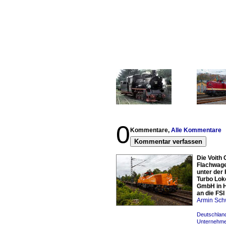
0
Kommentare,
Alle Kommentare
Kommentar verfassen
Die Voith 
Flachwage
unter der 
Turbo Lok
GmbH in H
an die FS
Armin Sch
Deutschland
Unternehme