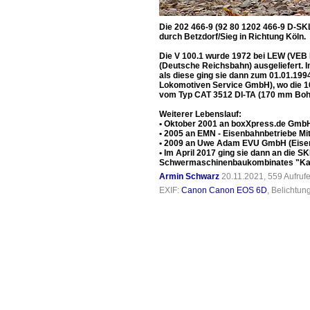
Die 202 466-9 (92 80 1202 466-9 D-SK
durch Betzdorf/Sieg in Richtung Köln.
Die V 100.1 wurde 1972 bei LEW (VEB 
(Deutsche Reichsbahn) ausgeliefert. I
als diese ging sie dann zum 01.01.19
Lokomotiven Service GmbH), wo die 10
vom Typ CAT 3512 DI-TA (170 mm Bohr
Weiterer Lebenslauf:
• Oktober 2001 an boxXpress.de GmbH
• 2005 an EMN - Eisenbahnbetriebe M
• 2009 an Uwe Adam EVU GmbH (Eisen
• Im April 2017 ging sie dann an die
Schwermaschinenbaukombinates "Karl 
Armin Schwarz
20.11.2021, 559 Aufruf
EXIF:
Canon Canon EOS 6D
, Belichtun