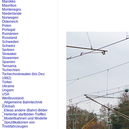
Marokko
Mauritius
Montenegro
Niederlande
Norwegen
Österreich
Polen
Portugal
Rumänien
Russland
Schweden
Schweiz
Serbien
Slowakei
Slowenien
Spanien
Tansania
Tschechien
Tschechoslowakei (bis Dez.
1992)
Türkei
Ukraine
Ungarn
USA
Weißrussland
_Allgemeine Bahntechnik
(Global)
_Etwas andere (Bahn)-Bilder
_Hellertal startbilder-Treffen
_Modellbahnen und Modelle
_Spezifikationen von
Triebfahrzeugen