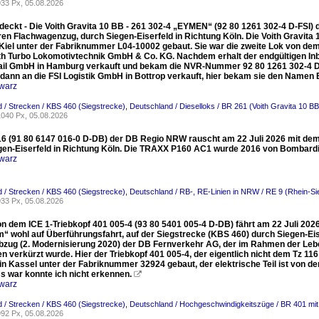
33 Px, 05.08.2026
eckt - Die Voith Gravita 10 BB - 261 302-4 „EYMEN“ (92 80 1261 302-4 D-FSI) de
ren Flachwagenzug, durch Siegen-Eiserfeld in Richtung Köln. Die Voith Gravit
Kiel unter der Fabriknummer L04-10002 gebaut. Sie war die zweite Lok von dem T
ith Turbo Lokomotivtechnik GmbH & Co. KG. Nachdem erhalt der endgültigen 
rail GmbH in Hamburg verkauft und bekam die NVR-Nummer 92 80 1261 302-4 D-N
 dann an die FSI Logistik GmbH in Bottrop verkauft, hier bekam sie den Name
warz
 / Strecken / KBS 460 (Siegstrecke)
,
Deutschland / Dieselloks / BR 261 (Voith Gravita 10 BB
040 Px, 05.08.2026
16 (91 80 6147 016-0 D-DB) der DB Regio NRW rauscht am 22 Juli 2026 mit dem
gen-Eiserfeld in Richtung Köln. Die TRAXX P160 AC1 wurde 2016 von Bombardi
warz
 / Strecken / KBS 460 (Siegstrecke)
,
Deutschland / RB-, RE-Linien in NRW / RE 9 (Rhein-S
33 Px, 05.08.2026
n dem ICE 1-Triebkopf 401 005-4 (93 80 5401 005-4 D-DB) fährt am 22 Juli 2026
“ wohl auf Überführungsfahrt, auf der Siegstrecke (KBS 460) durch Siegen-Eise
ebzug (2. Modernisierung 2020) der DB Fernverkehr AG, der im Rahmen der Leb
n verkürzt wurde. Hier der Triebkopf 401 005-4, der eigentlich nicht dem Tz 1
in Kassel unter der Fabriknummer 32924 gebaut, der elektrische Teil ist von d
s war konnte ich nicht erkennen.

warz
 / Strecken / KBS 460 (Siegstrecke)
,
Deutschland / Hochgeschwindigkeitszüge / BR 401 mit 
92 Px, 05.08.2026