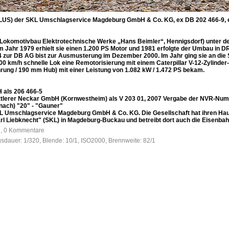
LUS) der SKL Umschlagservice Magdeburg GmbH & Co. KG, ex DB 202 466-9, ex 
Lokomotivbau Elektrotechnische Werke „Hans Beimler“, Hennigsdorf) unter de
m Jahr 1979 erhielt sie einen 1.200 PS Motor und 1981 erfolgte der Umbau in 
94 zur DB AG bist zur Ausmusterung im Dezember 2000. Im Jahr ging sie an di
0 km/h schnelle Lok eine Remotorisierung mit einem Caterpillar V-12-Zylinder
ung / 190 mm Hub) mit einer Leistung von 1.082 kW / 1.472 PS bekam.
 als 206 466-5
ittlerer Neckar GmbH (Kornwestheim) als V 203 01, 2007 Vergabe der NVR-Nu
ach) "20" - "Gauner"
 SKL Umschlagservice Magdeburg GmbH & Co. KG. Die Gesellschaft hat ihren Ha
Liebknecht" (SKL) in Magdeburg-Buckau und betreibt dort auch die Eisenbahn
e, 0 Kommentare
gsdauer: 1/320, Blende: 10/1, ISO2000, Brennweite: 82/1