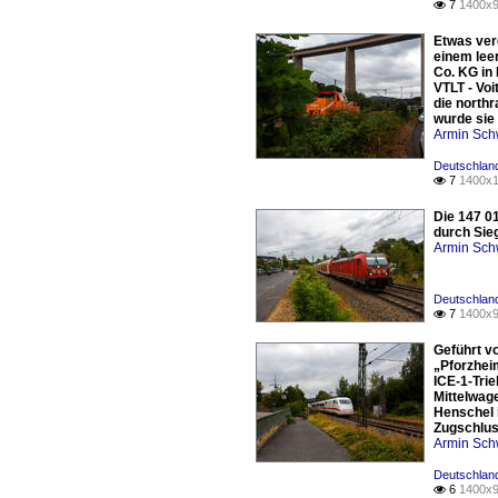
7
1400x9

Etwas verd
einem lee
Co. KG in 
VTLT - Vo
die north
wurde sie
Armin Sch
Deutschland
7
1400x1

Die 147 0
durch Sie
Armin Sch
Deutschland
7
1400x9

Geführt vo
„Pforzheim
ICE-1-Tri
Mittelwage
Henschel 
Zugschlus
Armin Sch
Deutschland
6
1400x9
