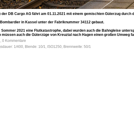
) der DB Cargo AG fährt am 01.11.2021 mit einem gemischten Güterzug durch de
ombardier in Kassel unter der Fabriknummer 34112 gebaut.
m Sommer 2021 eine Flutkatastrophe, dabei wurden auch die Bahngleise untersp
so müssen auch die Güterzüge von Kreuztal nach Hagen einen großen Umweg fa
e, 0 Kommentare
gsdauer: 1/400, Blende: 10/1, ISO1250, Brennweite: 50/1