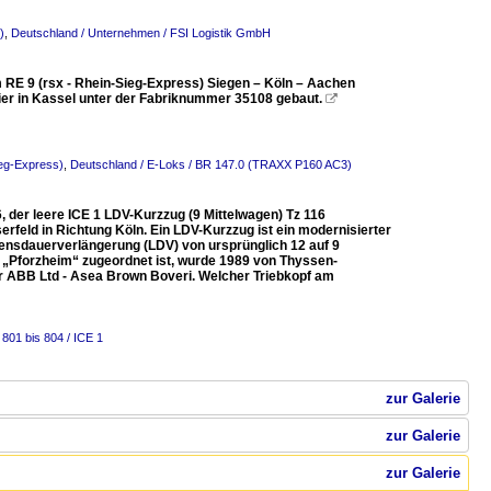
)
,
Deutschland / Unternehmen / FSI Logistik GmbH
 RE 9 (rsx - Rhein-Sieg-Express) Siegen – Köln – Aachen
er in Kassel unter der Fabriknummer 35108 gebaut.

ieg-Express)
,
Deutschland / E-Loks / BR 147.0 (TRAXX P160 AC3)
, der leere ICE 1 LDV-Kurzzug (9 Mittelwagen) Tz 116
rfeld in Richtung Köln. Ein LDV-Kurzzug ist ein modernisierter
ensdauerverlängerung (LDV) von ursprünglich 12 auf 9
16 „Pforzheim“ zugeordnet ist, wurde 1989 von Thyssen-
er ABB Ltd - Asea Brown Boveri. Welcher Triebkopf am
801 bis 804 / ICE 1
zur Galerie
zur Galerie
zur Galerie