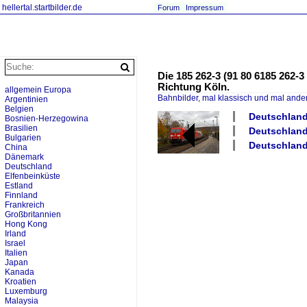
hellertal.startbilder.de
Forum
Impressum
Die 185 262-3 (91 80 6185 262
Richtung Köln.
allgemein Europa
Bahnbilder, mal klassisch und mal ande
Argentinien
Belgien
Deutschland 
Bosnien-Herzegowina
Brasilien
Deutschland
Bulgarien
Deutschland
China
Dänemark
Deutschland
Elfenbeinküste
Estland
Finnland
Frankreich
Großbritannien
Hong Kong
Irland
Israel
Italien
Japan
Kanada
Kroatien
Luxemburg
Malaysia