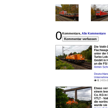
0
Kommentare,
Alle Kommentare
Kommentar verfassen
Die Voith 
Flachwage
unter der 
Turbo Lok
GmbH in H
an die FS
Armin Sch
Deutschland
Unternehme
6
1400x9

Etwas verd
einem lee
Co. KG in 
VTLT - Vo
die north
wurde sie