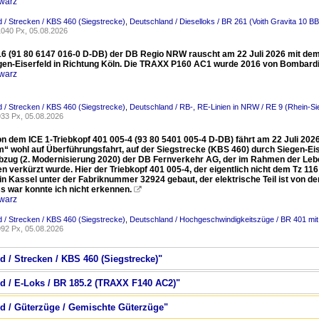
warz
 / Strecken / KBS 460 (Siegstrecke)
,
Deutschland / Dieselloks / BR 261 (Voith Gravita 10 BB
040 Px, 05.08.2026
16 (91 80 6147 016-0 D-DB) der DB Regio NRW rauscht am 22 Juli 2026 mit dem
gen-Eiserfeld in Richtung Köln. Die TRAXX P160 AC1 wurde 2016 von Bombardi
warz
 / Strecken / KBS 460 (Siegstrecke)
,
Deutschland / RB-, RE-Linien in NRW / RE 9 (Rhein-S
33 Px, 05.08.2026
n dem ICE 1-Triebkopf 401 005-4 (93 80 5401 005-4 D-DB) fährt am 22 Juli 2026
“ wohl auf Überführungsfahrt, auf der Siegstrecke (KBS 460) durch Siegen-Eise
ebzug (2. Modernisierung 2020) der DB Fernverkehr AG, der im Rahmen der Leb
n verkürzt wurde. Hier der Triebkopf 401 005-4, der eigentlich nicht dem Tz 1
in Kassel unter der Fabriknummer 32924 gebaut, der elektrische Teil ist von d
s war konnte ich nicht erkennen.

warz
 / Strecken / KBS 460 (Siegstrecke)
,
Deutschland / Hochgeschwindigkeitszüge / BR 401 mit 
92 Px, 05.08.2026
d / Strecken / KBS 460 (Siegstrecke)"
nd / E-Loks / BR 185.2 (TRAXX F140 AC2)"
nd / Güterzüge / Gemischte Güterzüge"