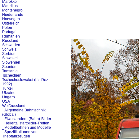
Marokko
Mauritius
Montenegro
Niederlande
Norwegen
Österreich
Polen
Portugal
Rumänien
Russland
Schweden
Schweiz
Serbien
Slowakei
Slowenien
Spanien
Tansania
Tschechien
Tschechoslowakei (bis Dez.
1992)
Türkei
Ukraine
Ungarn
USA
Weißrussland
_Allgemeine Bahntechnik
(Global)
_Etwas andere (Bahn)-Bilder
_Hellertal startbilder-Treffen
_Modellbahnen und Modelle
_Spezifikationen von
Triebfahrzeugen