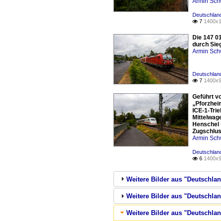
Armin Sch
Deutschland
7
1400x1

Die 147 0
durch Sie
Armin Sch
Deutschland
7
1400x9

Geführt vo
„Pforzheim
ICE-1-Tri
Mittelwage
Henschel 
Zugschlus
Armin Sch
Deutschland
6
1400x9

Weitere Bilder aus "Deutschlan
Weitere Bilder aus "Deutschla
Weitere Bilder aus "Deutschla