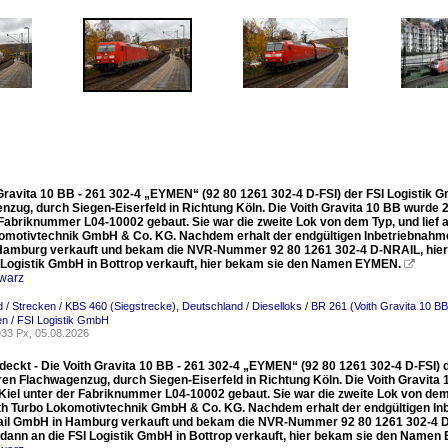
Gravita 10 BB - 261 302-4 „EYMEN“ (92 80 1261 302-4 D-FSI) der FSI Logistik G
nzug, durch Siegen-Eiserfeld in Richtung Köln. Die Voith Gravita 10 BB wurde 
Fabriknummer L04-10002 gebaut. Sie war die zweite Lok von dem Typ, und lief al
omotivtechnik GmbH & Co. KG. Nachdem erhalt der endgültigen Inbetriebnahme
amburg verkauft und bekam die NVR-Nummer 92 80 1261 302-4 D-NRAIL, hier ha
I Logistik GmbH in Bottrop verkauft, hier bekam sie den Namen EYMEN.

warz
 / Strecken / KBS 460 (Siegstrecke)
,
Deutschland / Dieselloks / BR 261 (Voith Gravita 10 BB
n / FSI Logistik GmbH
33 Px, 05.08.2026
eckt - Die Voith Gravita 10 BB - 261 302-4 „EYMEN“ (92 80 1261 302-4 D-FSI) de
ren Flachwagenzug, durch Siegen-Eiserfeld in Richtung Köln. Die Voith Gravit
Kiel unter der Fabriknummer L04-10002 gebaut. Sie war die zweite Lok von dem T
ith Turbo Lokomotivtechnik GmbH & Co. KG. Nachdem erhalt der endgültigen 
rail GmbH in Hamburg verkauft und bekam die NVR-Nummer 92 80 1261 302-4 D-N
 dann an die FSI Logistik GmbH in Bottrop verkauft, hier bekam sie den Name