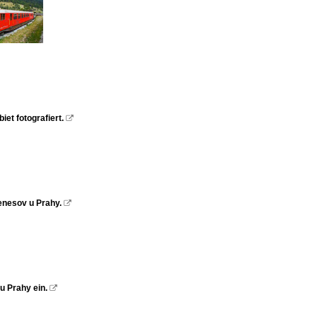
et fotografiert.

enesov u Prahy.

u Prahy ein.
