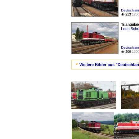
Deutschland
213
1200

Triangula
Leon Schri
Deutschland
206
1200

Weitere Bilder aus "Deutschlan