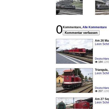
0
Kommentare,
Alle Kommentare
Kommentar verfassen
Am 26 Mai
Leon Schri
Deutschland
184
1200

Triangula
Leon Schri
Deutschland
207
1200

Am 27 Sep
Leon Schri