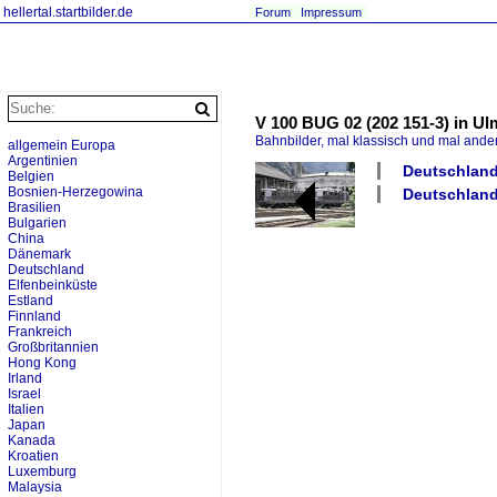
hellertal.startbilder.de
Forum
Impressum
V 100 BUG 02 (202 151-3) in U
Bahnbilder, mal klassisch und mal ande
allgemein Europa
Argentinien
Deutschland 
Belgien
Bosnien-Herzegowina
Deutschland
Brasilien
Bulgarien
China
Dänemark
Deutschland
Elfenbeinküste
Estland
Finnland
Frankreich
Großbritannien
Hong Kong
Irland
Israel
Italien
Japan
Kanada
Kroatien
Luxemburg
Malaysia