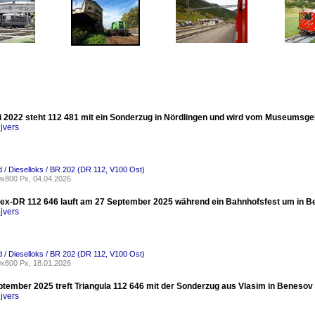
 2022 steht 112 481 mit ein Sonderzug in Nördlingen und wird vom Museumsgebi
jvers
 / Dieselloks / BR 202 (DR 112, V100 Ost)
x800 Px, 04.04.2026
, ex-DR 112 646 lauft am 27 September 2025 während ein Bahnhofsfest um in B
jvers
 / Dieselloks / BR 202 (DR 112, V100 Ost)
x800 Px, 18.01.2026
tember 2025 treft Triangula 112 646 mit der Sonderzug aus Vlasim in Benesov 
jvers