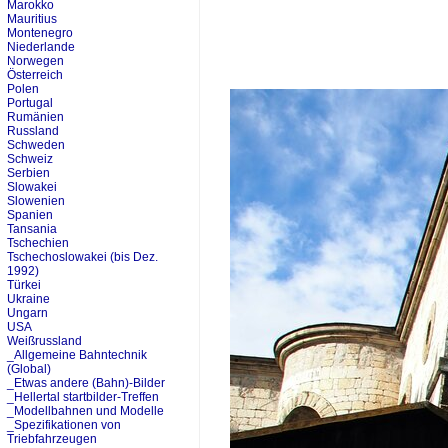
Marokko
Mauritius
Montenegro
Niederlande
Norwegen
Österreich
Polen
Portugal
Rumänien
Russland
Schweden
Schweiz
Serbien
Slowakei
Slowenien
Spanien
Tansania
Tschechien
Tschechoslowakei (bis Dez.
1992)
Türkei
Ukraine
Ungarn
USA
Weißrussland
_Allgemeine Bahntechnik
(Global)
_Etwas andere (Bahn)-Bilder
_Hellertal startbilder-Treffen
_Modellbahnen und Modelle
_Spezifikationen von
Triebfahrzeugen