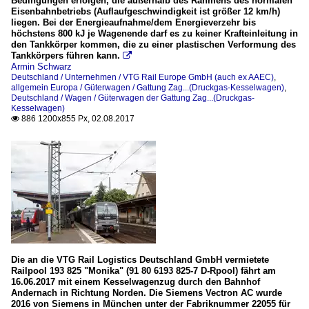
Bedingungen erfolgen, die außerhalb des Rahmens des normalen
Eisenbahnbetriebs (Auflaufgeschwindigkeit ist größer 12 km/h)
liegen. Bei der Energieaufnahme/dem Energieverzehr bis
höchstens 800 kJ je Wagenende darf es zu keiner Krafteinleitung in
den Tankkörper kommen, die zu einer plastischen Verformung des
Tankkörpers führen kann.

Armin Schwarz
Deutschland / Unternehmen / VTG Rail Europe GmbH (auch ex AAEC)
,
allgemein Europa / Güterwagen / Gattung Zag...(Druckgas-Kesselwagen)
,
Deutschland / Wagen / Güterwagen der Gattung Zag...(Druckgas-
Kesselwagen)
886 1200x855 Px, 02.08.2017

Die an die VTG Rail Logistics Deutschland GmbH vermietete
Railpool 193 825 "Monika" (91 80 6193 825-7 D-Rpool) fährt am
16.06.2017 mit einem Kesselwagenzug durch den Bahnhof
Andernach in Richtung Norden. Die Siemens Vectron AC wurde
2016 von Siemens in München unter der Fabriknummer 22055 für