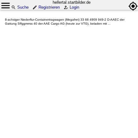
hellertal.startbilder.de
Suche
Registrieren
Login
8-achsiger Niederflur-Containertragwagen (Megafret) 33 68 4909 949-2 D-AAEC der
Gattung Sffggmrrss 40 der AAE Cargo AG (heute zur VTG), beladen mit ...