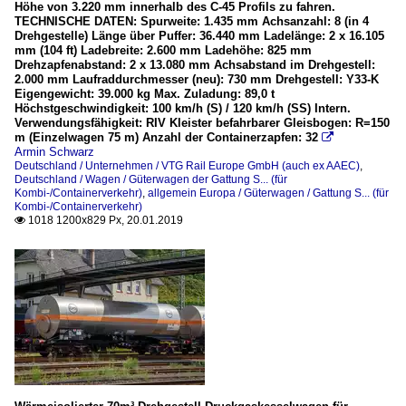
Höhe von 3.220 mm innerhalb des C-45 Profils zu fahren.
TECHNISCHE DATEN: Spurweite: 1.435 mm Achsanzahl: 8 (in 4
Drehgestelle) Länge über Puffer: 36.440 mm Ladelänge: 2 x 16.105
mm (104 ft) Ladebreite: 2.600 mm Ladehöhe: 825 mm
Drehzapfenabstand: 2 x 13.080 mm Achsabstand im Drehgestell:
2.000 mm Laufraddurchmesser (neu): 730 mm Drehgestell: Y33-K
Eigengewicht: 39.000 kg Max. Zuladung: 89,0 t
Höchstgeschwindigkeit: 100 km/h (S) / 120 km/h (SS) Intern.
Verwendungsfähigkeit: RIV Kleister befahrbarer Gleisbogen: R=150
m (Einzelwagen 75 m) Anzahl der Containerzapfen: 32

Armin Schwarz
Deutschland / Unternehmen / VTG Rail Europe GmbH (auch ex AAEC)
,
Deutschland / Wagen / Güterwagen der Gattung S... (für
Kombi-/Containerverkehr)
,
allgemein Europa / Güterwagen / Gattung S... (für
Kombi-/Containerverkehr)
1018 1200x829 Px, 20.01.2019
