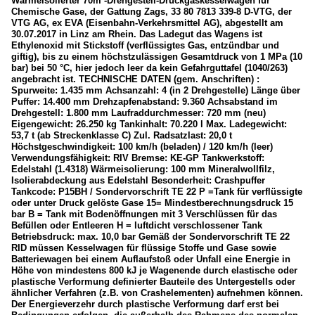
Wärmeisolierter 70m³-Drehgestell-Druckgaskesselwagen für
Chemische Gase, der Gattung Zags, 33 80 7813 339-8 D-VTG, der
VTG AG, ex EVA (Eisenbahn-Verkehrsmittel AG), abgestellt am
30.07.2017 in Linz am Rhein. Das Ladegut das Wagens ist
Ethylenoxid mit Stickstoff (verflüssigtes Gas, entzündbar und
giftig), bis zu einem höchstzulässigen Gesamtdruck von 1 MPa (10
bar) bei 50 °C, hier jedoch leer da kein Gefahrguttafel (1040/263)
angebracht ist. TECHNISCHE DATEN (gem. Anschriften) :
Spurweite: 1.435 mm Achsanzahl: 4 (in 2 Drehgestelle) Länge über
Puffer: 14.400 mm Drehzapfenabstand: 9.360 Achsabstand im
Drehgestell: 1.800 mm Laufraddurchmesser: 720 mm (neu)
Eigengewicht: 26.250 kg Tankinhalt: 70.220 l Max. Ladegewicht:
53,7 t (ab Streckenklasse C) Zul. Radsatzlast: 20,0 t
Höchstgeschwindigkeit: 100 km/h (beladen) / 120 km/h (leer)
Verwendungsfähigkeit: RIV Bremse: KE-GP Tankwerkstoff:
Edelstahl (1.4318) Wärmeisolierung: 100 mm Mineralwollfilz,
Isolierabdeckung aus Edelstahl Besonderheit: Crashpuffer
Tankcode: P15BH / Sondervorschrift TE 22 P =Tank für verflüssigte
oder unter Druck gelöste Gase 15= Mindestberechnungsdruck 15
bar B = Tank mit Bodenöffnungen mit 3 Verschlüssen für das
Befüllen oder Entleeren H = luftdicht verschlossener Tank
Betriebsdruck: max. 10,0 bar Gemäß der Sondervorschrift TE 22
RID müssen Kesselwagen für flüssige Stoffe und Gase sowie
Batteriewagen bei einem Auflaufstoß oder Unfall eine Energie in
Höhe von mindestens 800 kJ je Wagenende durch elastische oder
plastische Verformung definierter Bauteile des Untergestells oder
ähnlicher Verfahren (z.B. von Crashelementen) aufnehmen können.
Der Energieverzehr durch plastische Verformung darf erst bei