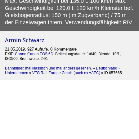
Max. Geschwindigkeit bei 135,0 t: 100 km/h Max.
Geschwindigkeit bei 120,0 t: 120 km/h Kleinster bef.
Gleisbogenradius: 150 m (im Zugverband) / 75 m
der Einzelwagen Intern. Verwendungsfähigkeit: RIV
Armin Schwarz
21.05.2019, 927 Aufrufe, 0 Kommentare
EXIF:
Canon Canon EOS 6D
, Belichtungsdauer: 1/640, Blende: 10/1,
ISO500, Brennweite: 24/1
Bahnbilder, mal klassisch und mal anders gesehen.
»
Deutschland
»
Unternehmen
»
VTG Rail Europe GmbH (auch ex AAEC)
»
ID 657665