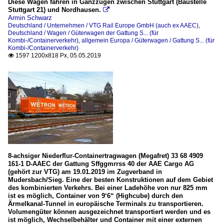
Diese Wagen fahren in Ganzzügen zwischen Stuttgart (Baustelle
Stuttgart 21) und Nordhausen.

Armin Schwarz
Deutschland / Unternehmen / VTG Rail Europe GmbH (auch ex AAEC)
,
Deutschland / Wagen / Güterwagen der Gattung S... (für
Kombi-/Containerverkehr)
,
allgemein Europa / Güterwagen / Gattung S... (für
Kombi-/Containerverkehr)
1597 1200x818 Px, 05.05.2019

8-achsiger Niederflur-Containertragwagen (Megafret) 33 68 4909
161-1 D-AAEC der Gattung Sffggmrrss 40 der AAE Cargo AG
(gehört zur VTG) am 19.01.2019 im Zugverband in
Mudersbach/Sieg. Eine der besten Konstruktionen auf dem Gebiet
des kombinierten Verkehrs. Bei einer Ladehöhe von nur 825 mm
ist es möglich, Container von 9‘6“ (Highcube) durch den
Ärmelkanal-Tunnel in europäische Terminals zu transportieren.
Volumengüter können ausgezeichnet transportiert werden und es
ist möglich, Wechselbehälter und Container mit einer externen