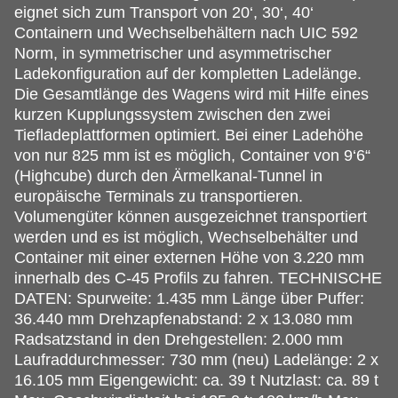
eignet sich zum Transport von 20‘, 30‘, 40‘
Containern und Wechselbehältern nach UIC 592
Norm, in symmetrischer und asymmetrischer
Ladekonfiguration auf der kompletten Ladelänge.
Die Gesamtlänge des Wagens wird mit Hilfe eines
kurzen Kupplungssystem zwischen den zwei
Tiefladeplattformen optimiert. Bei einer Ladehöhe
von nur 825 mm ist es möglich, Container von 9‘6“
(Highcube) durch den Ärmelkanal-Tunnel in
europäische Terminals zu transportieren.
Volumengüter können ausgezeichnet transportiert
werden und es ist möglich, Wechselbehälter und
Container mit einer externen Höhe von 3.220 mm
innerhalb des C-45 Profils zu fahren. TECHNISCHE
DATEN: Spurweite: 1.435 mm Länge über Puffer:
36.440 mm Drehzapfenabstand: 2 x 13.080 mm
Radsatzstand in den Drehgestellen: 2.000 mm
Laufraddurchmesser: 730 mm (neu) Ladelänge: 2 x
16.105 mm Eigengewicht: ca. 39 t Nutzlast: ca. 89 t