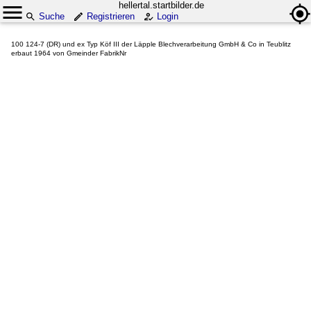
hellertal.startbilder.de
Suche
Registrieren
Login
100 124-7 (DR) und ex Typ Köf III der Läpple Blechverarbeitung GmbH & Co in Teublitz
erbaut 1964 von Gmeinder FabrikNr