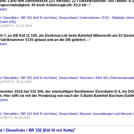
nd: 2.800 mm Dienstmasse (2/3 Vorräte): 22 t Dieselkraftstoff: 300 l Motor: 
tgeschwindigkeit: 45 km/h Anfahrzugkraft: 83,4 kN

warz
/ Dieselloks / BR 332 (Köf III mit Kette)
,
Deutschland / Unternehmen / EVG - Eifelbahn Verk
 GmbH (RE)
x1600 Px, 26.12.2024
95-7, ex DB Köf 11 195, als Denkmal-Lok beim Bahnhof Wilsenroth am 03 Dezem
 Fabriknummer 5335 gebaut und an die DB geliefert.

warz
/ Dieselloks / BR 332 (Köf III mit Kette)
,
Deutschland / Strecken / KBS 461 (Oberwesterwal
x1554 Px, 10.11.2024
tember 2016 hat 332 306, der ehemahligen Bentheimer Eisenbahn D-4, ins D
 Hier töfft sie mit der Pendelzug von-nach der S-Bahn Bahnhof Bochum-Dahl
jvers
/ Dieselloks / BR 332 (Köf III mit Kette)
,
Deutschland / Museen, Ausstellungen und Messe
x799 Px, 05.04.2024
 / Dieselloks / BR 332 (Köf III mit Kette)"