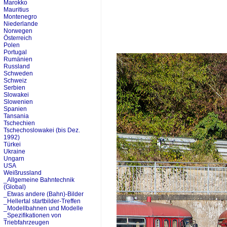
Marokko
Mauritius
Montenegro
Niederlande
Norwegen
Österreich
Polen
Portugal
Rumänien
Russland
Schweden
Schweiz
Serbien
Slowakei
Slowenien
Spanien
Tansania
Tschechien
Tschechoslowakei (bis Dez.
1992)
Türkei
Ukraine
Ungarn
USA
Weißrussland
_Allgemeine Bahntechnik
(Global)
_Etwas andere (Bahn)-Bilder
_Hellertal startbilder-Treffen
_Modellbahnen und Modelle
_Spezifikationen von
Triebfahrzeugen