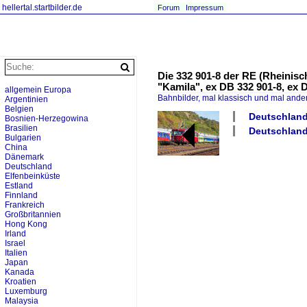
hellertal.startbilder.de
Forum
Impressum
Die 332 901-8 der RE (Rheinis
"Kamila", ex DB 332 901-8, ex D
allgemein Europa
Bahnbilder, mal klassisch und mal ande
Argentinien
Belgien
Deutschland 
Bosnien-Herzegowina
Brasilien
Deutschland
Bulgarien
China
Dänemark
Deutschland
Elfenbeinküste
Estland
Finnland
Frankreich
Großbritannien
Hong Kong
Irland
Israel
Italien
Japan
Kanada
Kroatien
Luxemburg
Malaysia