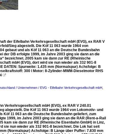
haft der Eifelbahn Verkehrsgesellschaft mbH (EVG), ex RAR V
feld/Sieg abgestellt. Die Köf 11 063 wurde 1964 von
04 gebaut und als Köf 11 063 an die Deutsche Bundesbahn
i der DB erfolgte 1999, im Jahre 2003 ging sie dann an die
la“ bezeichnet. 2005 kam sie dann zur RE (Rheinische
schaft mbH (EVG), dort wird sie nun wieder als 332 901-8
HE DATEN: Spurweite: 1.435 mm (Normalspur) Achsfolge: B
selkraftstoff: 300 l Motor: 8-Zylinder-MWM-Dieselmotor RHS
kN

utschland / Unternehmen / EVG - Eifelbahn Verkehrsgesellschaft mbH
,
ahn Verkehrsgesellschaft mbH (EVG), ex RAR V 240.01
eg abgestellt. Die Köf 11 063 wurde 1964 von Lokomotiv- und
s Köf 11 063 an die Deutsche Bundesbahn geliefert, zum
gte 1999, im Jahre 2003 ging sie dann an die RAR (Rent-a-Rail
005 kam sie dann zur RE (Rheinische Eisenbahn GmbH) in Linz,
d sie nun wieder als 332 901-8 bezeichnet. Die Lok hat seit
m (Normalspur) Achsfolge: B Länge über Puffer: 7.830 mm