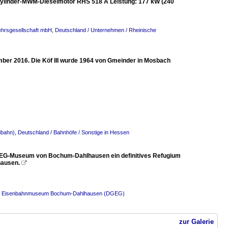
8-Zylinder-MWM-Dieselmotor RHS 518 A Leistung: 177 kW (240
ehrsgesellschaft mbH
,
Deutschland / Unternehmen / Rheinische
ber 2016. Die Köf III wurde 1964 von Gmeinder in Mosbach
dbahn)
,
Deutschland / Bahnhöfe / Sonstige in Hessen
GEG-Museum von Bochum-Dahlhausen ein definitives Refugium
hausen.

n / Eisenbahnmuseum Bochum-Dahlhausen (DGEG)
zur Galerie