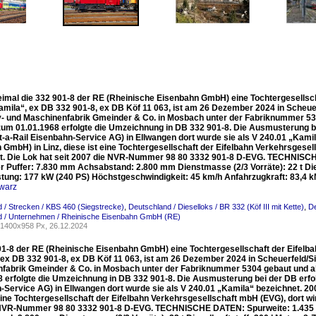
eimal die 332 901-8 der RE (Rheinische Eisenbahn GmbH) eine Tochtergesellsc
amila“, ex DB 332 901-8, ex DB Köf 11 063, ist am 26 Dezember 2024 in Scheuer
- und Maschinenfabrik Gmeinder & Co. in Mosbach unter der Fabriknummer 53
 zum 01.01.1968 erfolgte die Umzeichnung in DB 332 901-8. Die Ausmusterung be
-a-Rail Eisenbahn-Service AG) in Ellwangen dort wurde sie als V 240.01 „Kami
GmbH) in Linz, diese ist eine Tochtergesellschaft der Eifelbahn Verkehrsgesell
t. Die Lok hat seit 2007 die NVR-Nummer 98 80 3332 901-8 D-EVG. TECHNISC
r Puffer: 7.830 mm Achsabstand: 2.800 mm Dienstmasse (2/3 Vorräte): 22 t Die
stung: 177 kW (240 PS) Höchstgeschwindigkeit: 45 km/h Anfahrzugkraft: 83,4 
warz
 / Strecken / KBS 460 (Siegstrecke)
,
Deutschland / Dieselloks / BR 332 (Köf III mit Kette)
,
De
d / Unternehmen / Rheinische Eisenbahn GmbH (RE)
1400x958 Px, 26.12.2024
01-8 der RE (Rheinische Eisenbahn GmbH) eine Tochtergesellschaft der Eifelb
 ex DB 332 901-8, ex DB Köf 11 063, ist am 26 Dezember 2024 in Scheuerfeld/Si
fabrik Gmeinder & Co. in Mosbach unter der Fabriknummer 5304 gebaut und al
8 erfolgte die Umzeichnung in DB 332 901-8. Die Ausmusterung bei der DB erfol
-Service AG) in Ellwangen dort wurde sie als V 240.01 „Kamila“ bezeichnet. 2
eine Tochtergesellschaft der Eifelbahn Verkehrsgesellschaft mbH (EVG), dort wir
NVR-Nummer 98 80 3332 901-8 D-EVG. TECHNISCHE DATEN: Spurweite: 1.435 m