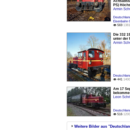
Achsabsta
PS) Höchs
Armin Sch
Deutschland 
Eisenbahn
569
1381

Die 332 1
unter der
Armin Sch
Deutschland 
441
1400

Am 17 Sep
bekommen.
Leon Schri
Deutschland 
516
1200

Weitere Bilder aus "Deutschland