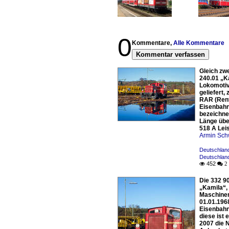
0
Kommentare,
Alle Kommentare
Kommentar verfassen
Gleich zw
240.01 „K
Lokomotiv
geliefert,
RAR (Rent
Eisenbahn 
bezeichne
Länge übe
518 A Lei
Armin Sch
Deutschland
Deutschlan
452

 2
Die 332 9
„Kamila“,
Maschinen
01.01.196
Eisenbahn
diese ist 
2007 die 