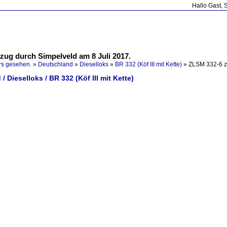
Hallo Gast, 
zug durch Simpelveld am 8 Juli 2017.
rs gesehen.
»
Deutschland
»
Dieselloks
»
BR 332 (Köf III mit Kette)
»
ZLSM 332-6 z
/ Dieselloks / BR 332 (Köf III mit Kette)