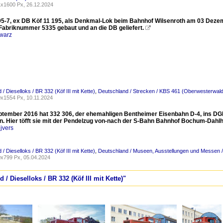
x1600 Px, 26.12.2024
95-7, ex DB Köf 11 195, als Denkmal-Lok beim Bahnhof Wilsenroth am 03 Dezem
 Fabriknummer 5335 gebaut und an die DB geliefert.

warz
/ Dieselloks / BR 332 (Köf III mit Kette)
,
Deutschland / Strecken / KBS 461 (Oberwesterwal
x1554 Px, 10.11.2024
tember 2016 hat 332 306, der ehemahligen Bentheimer Eisenbahn D-4, ins D
 Hier töfft sie mit der Pendelzug von-nach der S-Bahn Bahnhof Bochum-Dahl
jvers
/ Dieselloks / BR 332 (Köf III mit Kette)
,
Deutschland / Museen, Ausstellungen und Messe
x799 Px, 05.04.2024
 / Dieselloks / BR 332 (Köf III mit Kette)"