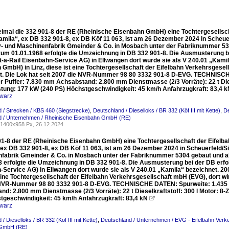
eimal die 332 901-8 der RE (Rheinische Eisenbahn GmbH) eine Tochtergesellsc
amila“, ex DB 332 901-8, ex DB Köf 11 063, ist am 26 Dezember 2024 in Scheuer
- und Maschinenfabrik Gmeinder & Co. in Mosbach unter der Fabriknummer 53
 zum 01.01.1968 erfolgte die Umzeichnung in DB 332 901-8. Die Ausmusterung be
-a-Rail Eisenbahn-Service AG) in Ellwangen dort wurde sie als V 240.01 „Kami
GmbH) in Linz, diese ist eine Tochtergesellschaft der Eifelbahn Verkehrsgesell
t. Die Lok hat seit 2007 die NVR-Nummer 98 80 3332 901-8 D-EVG. TECHNISC
r Puffer: 7.830 mm Achsabstand: 2.800 mm Dienstmasse (2/3 Vorräte): 22 t Die
stung: 177 kW (240 PS) Höchstgeschwindigkeit: 45 km/h Anfahrzugkraft: 83,4 
warz
 / Strecken / KBS 460 (Siegstrecke)
,
Deutschland / Dieselloks / BR 332 (Köf III mit Kette)
,
De
d / Unternehmen / Rheinische Eisenbahn GmbH (RE)
1400x958 Px, 26.12.2024
01-8 der RE (Rheinische Eisenbahn GmbH) eine Tochtergesellschaft der Eifelb
 ex DB 332 901-8, ex DB Köf 11 063, ist am 26 Dezember 2024 in Scheuerfeld/Si
fabrik Gmeinder & Co. in Mosbach unter der Fabriknummer 5304 gebaut und al
8 erfolgte die Umzeichnung in DB 332 901-8. Die Ausmusterung bei der DB erfol
-Service AG) in Ellwangen dort wurde sie als V 240.01 „Kamila“ bezeichnet. 2
eine Tochtergesellschaft der Eifelbahn Verkehrsgesellschaft mbH (EVG), dort wir
NVR-Nummer 98 80 3332 901-8 D-EVG. TECHNISCHE DATEN: Spurweite: 1.435 m
nd: 2.800 mm Dienstmasse (2/3 Vorräte): 22 t Dieselkraftstoff: 300 l Motor: 
tgeschwindigkeit: 45 km/h Anfahrzugkraft: 83,4 kN

warz
/ Dieselloks / BR 332 (Köf III mit Kette)
,
Deutschland / Unternehmen / EVG - Eifelbahn Verk
 GmbH (RE)