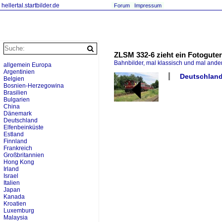
hellertal.startbilder.de
Forum
Impressum
ZLSM 332-6 zieht ein Fotoguter
Bahnbilder, mal klassisch und mal ande
allgemein Europa
Argentinien
Deutschland 
Belgien
Bosnien-Herzegowina
Brasilien
Bulgarien
China
Dänemark
Deutschland
Elfenbeinküste
Estland
Finnland
Frankreich
Großbritannien
Hong Kong
Irland
Israel
Italien
Japan
Kanada
Kroatien
Luxemburg
Malaysia