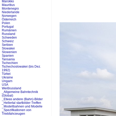
Marokko
Mauritius
Montenegro
Niederlande
Norwegen
Österreich
Polen
Portugal
Rumänien
Russland
Schweden
Schweiz
Serbien
Slowakei
Slowenien
Spanien
Tansania
Tschechien
Tschechoslowakei (bis Dez.
1992)
Türkei
Ukraine
Ungarn
USA
Weißrussland
_Allgemeine Bahntechnik
(Global)
_Etwas andere (Bahn)-Bilder
_Hellertal startbilder-Treffen
_Modellbahnen und Modelle
_Spezifikationen von
Triebfahrzeugen