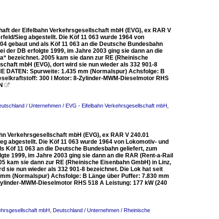
haft der Eifelbahn Verkehrsgesellschaft mbH (EVG), ex RAR V
feld/Sieg abgestellt. Die Köf 11 063 wurde 1964 von
04 gebaut und als Köf 11 063 an die Deutsche Bundesbahn
i der DB erfolgte 1999, im Jahre 2003 ging sie dann an die
la“ bezeichnet. 2005 kam sie dann zur RE (Rheinische
schaft mbH (EVG), dort wird sie nun wieder als 332 901-8
HE DATEN: Spurweite: 1.435 mm (Normalspur) Achsfolge: B
selkraftstoff: 300 l Motor: 8-Zylinder-MWM-Dieselmotor RHS
kN

utschland / Unternehmen / EVG - Eifelbahn Verkehrsgesellschaft mbH
,
ahn Verkehrsgesellschaft mbH (EVG), ex RAR V 240.01
eg abgestellt. Die Köf 11 063 wurde 1964 von Lokomotiv- und
s Köf 11 063 an die Deutsche Bundesbahn geliefert, zum
gte 1999, im Jahre 2003 ging sie dann an die RAR (Rent-a-Rail
005 kam sie dann zur RE (Rheinische Eisenbahn GmbH) in Linz,
d sie nun wieder als 332 901-8 bezeichnet. Die Lok hat seit
m (Normalspur) Achsfolge: B Länge über Puffer: 7.830 mm
8-Zylinder-MWM-Dieselmotor RHS 518 A Leistung: 177 kW (240
ehrsgesellschaft mbH
,
Deutschland / Unternehmen / Rheinische