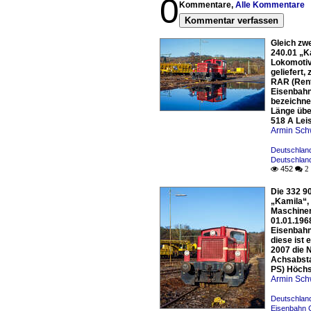
0
Kommentare,
Alle Kommentare
Kommentar verfassen
Gleich zw
240.01 „K
Lokomotiv
geliefert,
RAR (Rent
Eisenbahn 
bezeichne
Länge übe
518 A Lei
Armin Sch
Deutschland
Deutschlan
452

 2
Die 332 9
„Kamila“,
Maschinen
01.01.196
Eisenbahn
diese ist 
2007 die 
Achsabsta
PS) Höchs
Armin Sch
Deutschland 
Eisenbahn