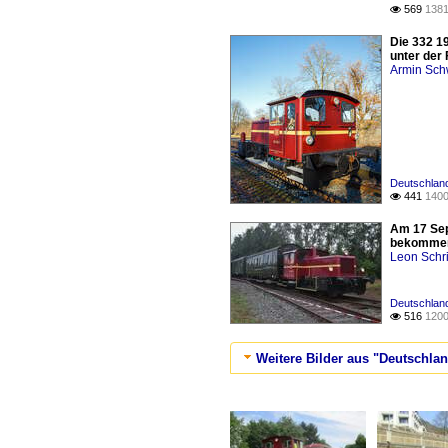
569
1381

Die 332 1
unter der
Armin Sch
Deutschland 
441
1400

Am 17 Sep
bekommen.
Leon Schri
Deutschland 
516
1200

Weitere Bilder aus "Deutschland