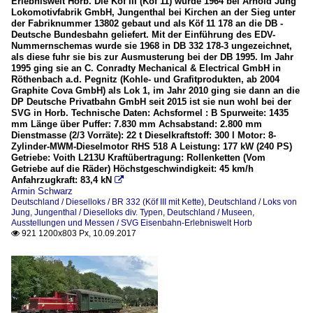
Erlebniswelt Horb. Die Köf III (Köf 11) wurde 1964 bei Arnold Jung
Lokomotivfabrik GmbH, Jungenthal bei Kirchen an der Sieg unter
der Fabriknummer 13802 gebaut und als Köf 11 178 an die DB -
Deutsche Bundesbahn geliefert. Mit der Einführung des EDV-
Nummernschemas wurde sie 1968 in DB 332 178-3 ungezeichnet,
als diese fuhr sie bis zur Ausmusterung bei der DB 1995. Im Jahr
1995 ging sie an C. Conradty Mechanical & Electrical GmbH in
Röthenbach a.d. Pegnitz (Kohle- und Grafitprodukten, ab 2004
Graphite Cova GmbH) als Lok 1, im Jahr 2010 ging sie dann an die
DP Deutsche Privatbahn GmbH seit 2015 ist sie nun wohl bei der
SVG in Horb. Technische Daten: Achsformel : B Spurweite: 1435
mm Länge über Puffer: 7.830 mm Achsabstand: 2.800 mm
Dienstmasse (2/3 Vorräte): 22 t Dieselkraftstoff: 300 l Motor: 8-
Zylinder-MWM-Dieselmotor RHS 518 A Leistung: 177 kW (240 PS)
Getriebe: Voith L213U Kraftübertragung: Rollenketten (Vom
Getriebe auf die Räder) Höchstgeschwindigkeit: 45 km/h
Anfahrzugkraft: 83,4 kN

Armin Schwarz
Deutschland / Dieselloks / BR 332 (Köf III mit Kette)
,
Deutschland / Loks von
Jung, Jungenthal / Dieselloks div. Typen
,
Deutschland / Museen,
Ausstellungen und Messen / SVG Eisenbahn-Erlebniswelt Horb
921 1200x803 Px, 10.09.2017
