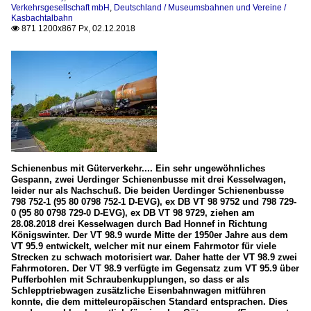
Verkehrsgesellschaft mbH
,
Deutschland / Museumsbahnen und Vereine /
Kasbachtalbahn
871 1200x867 Px, 02.12.2018

Schienenbus mit Güterverkehr.... Ein sehr ungewöhnliches
Gespann, zwei Uerdinger Schienenbusse mit drei Kesselwagen,
leider nur als Nachschuß. Die beiden Uerdinger Schienenbusse
798 752-1 (95 80 0798 752-1 D-EVG), ex DB VT 98 9752 und 798 729-
0 (95 80 0798 729-0 D-EVG), ex DB VT 98 9729, ziehen am
28.08.2018 drei Kesselwagen durch Bad Honnef in Richtung
Königswinter. Der VT 98.9 wurde Mitte der 1950er Jahre aus dem
VT 95.9 entwickelt, welcher mit nur einem Fahrmotor für viele
Strecken zu schwach motorisiert war. Daher hatte der VT 98.9 zwei
Fahrmotoren. Der VT 98.9 verfügte im Gegensatz zum VT 95.9 über
Pufferbohlen mit Schraubenkupplungen, so dass er als
Schlepptriebwagen zusätzliche Eisenbahnwagen mitführen
konnte, die dem mitteleuropäischen Standard entsprachen. Dies