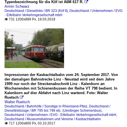
Typenbezeichnung für die Köf ist A6M 617 R.

Armin Schwarz
Deutschland / Dieselloks / BR 323 (Köf II)
,
Deutschland / Unternehmen / EVG
- Eifelbahn Verkehrsgesellschaft mbH
731 1200x889 Px, 18.03.2018

Impressionen der Kasbachtalbahn vom 24. September 2017. Von
der damaligen Bahnstrecke Linz - Neustad wird seit dem Jahre
1999 nur noch der Streckenabschnitt Linz - Kalenborn an
Wochenenden mit Schienenbussen der Reihe VT 798 bedient. In
Kalenborn auf dier Abfahrt nach Linz wartend. Foto: Walter
Ruetsch

Walter Ruetsch
Deutschland / Bahnhöfe / Sonstige in Rheinland-Pfalz
,
Deutschland /
Dieseltriebzüge / BR 795 bis 798 etc. (Uerdinger Schienenbus)
,
Deutschland / Unternehmen / EVG - Eifelbahn Verkehrsgesellschaft mbH
,
Deutschland / Museumsbahnen und Vereine / Kasbachtalbahn
717 1200x800 Px, 03.10.2017
