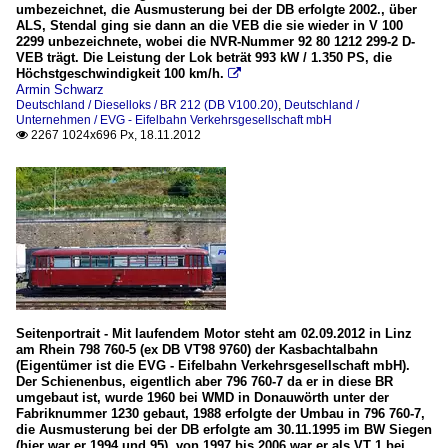
umbezeichnet, die Ausmusterung bei der DB erfolgte 2002., über
ALS, Stendal ging sie dann an die VEB die sie wieder in V 100
2299 unbezeichnete, wobei die NVR-Nummer 92 80 1212 299-2 D-
VEB trägt. Die Leistung der Lok beträt 993 kW / 1.350 PS, die
Höchstgeschwindigkeit 100 km/h.

Armin Schwarz
Deutschland / Dieselloks / BR 212 (DB V100.20)
,
Deutschland /
Unternehmen / EVG - Eifelbahn Verkehrsgesellschaft mbH
2267 1024x696 Px, 18.11.2012

Seitenportrait - Mit laufendem Motor steht am 02.09.2012 in Linz
am Rhein 798 760-5 (ex DB VT98 9760) der Kasbachtalbahn
(Eigentümer ist die EVG - Eifelbahn Verkehrsgesellschaft mbH).
Der Schienenbus, eigentlich aber 796 760-7 da er in diese BR
umgebaut ist, wurde 1960 bei WMD in Donauwörth unter der
Fabriknummer 1230 gebaut, 1988 erfolgte der Umbau in 796 760-7,
die Ausmusterung bei der DB erfolgte am 30.11.1995 im BW Siegen
(hier war er 1994 und 95), von 1997 bis 2006 war er als VT 1 bei