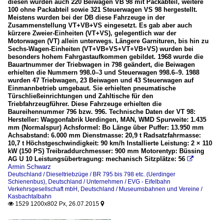
diesen wurden auch 220 Beiwagen VB 98 mit Packabteil, weitere
100 ohne Packabteil sowie 321 Steuerwagen VS 98 hergestellt.
Meistens wurden bei der DB diese Fahrzeuge in der
Zusammenstellung VT+VB+VS eingesetzt. Es gab aber auch
kürzere Zweier-Einheiten (VT+VS), gelegentlich war der
Motorwagen (VT) allein unterwegs. Längere Garnituren, bis hin zu
Sechs-Wagen-Einheiten (VT+VB+VS+VT+VB+VS) wurden bei
besonders hohem Fahrgastaufkommen gebildet. 1968 wurde die
Bauartnummer der Triebwagen in 798 geändert, die Beiwagen
erhielten die Nummern 998.0–3 und Steuerwagen 998.6–9. 1988
wurden 47 Triebwagen, 23 Beiwagen und 43 Steuerwagen auf
Einmannbetrieb umgebaut. Sie erhielten pneumatische
Türschließeinrichtungen und Zahltische für den
Triebfahrzeugführer. Diese Fahrzeuge erhielten die
Baureihennummer 796 bzw. 996. Technische Daten der VT 98:
Hersteller: Waggonfabrik Uerdingen, MAN, WMD Spurweite: 1.435
mm (Normalspur) Achsformel: Bo Länge über Puffer: 13.950 mm
Achsabstand: 6.000 mm Dienstmasse: 20,9 t Radsatzfahrmasse:
10,7 t Höchstgeschwindigkeit: 90 km/h Installierte Leistung: 2 × 110
kW (150 PS) Treibraddurchmesser: 900 mm Motorentyp: Büssing
AG U 10 Leistungsübertragung: mechanisch Sitzplätze: 56

Armin Schwarz
Deutschland / Dieseltriebzüge / BR 795 bis 798 etc. (Uerdinger
Schienenbus)
,
Deutschland / Unternehmen / EVG - Eifelbahn
Verkehrsgesellschaft mbH
,
Deutschland / Museumsbahnen und Vereine /
Kasbachtalbahn
1529 1200x802 Px, 26.07.2015

