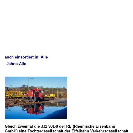
auch einsortiert in: Alle
Jahre: Alle
×
×
Alle Kategorien
Alle Jahre
Deutschland
2010
Bahndienstfahrzeuge
2012
Rottenkraftwagen, GAF, SKL, Klv, MZA, etc.
2014
2015
Bahnhöfe
Gleich zweimal die 332 901-8 der RE (Rheinische Eisenbahn
2016
GmbH) eine Tochtergesellschaft der Eifelbahn Verkehrsgesellschaft
Sonstige in Rheinland-Pfalz