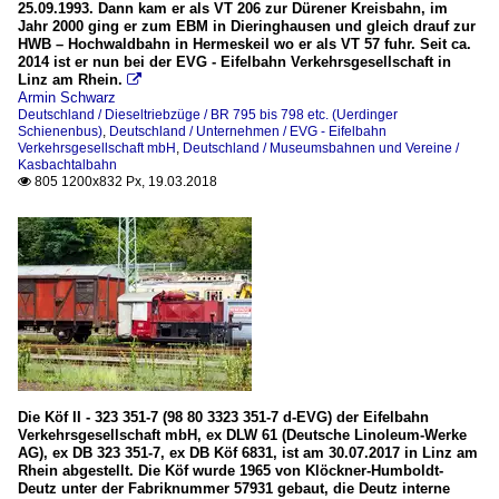
25.09.1993. Dann kam er als VT 206 zur Dürener Kreisbahn, im
Jahr 2000 ging er zum EBM in Dieringhausen und gleich drauf zur
HWB – Hochwaldbahn in Hermeskeil wo er als VT 57 fuhr. Seit ca.
2014 ist er nun bei der EVG - Eifelbahn Verkehrsgesellschaft in
Linz am Rhein.

Armin Schwarz
Deutschland / Dieseltriebzüge / BR 795 bis 798 etc. (Uerdinger
Schienenbus)
,
Deutschland / Unternehmen / EVG - Eifelbahn
Verkehrsgesellschaft mbH
,
Deutschland / Museumsbahnen und Vereine /
Kasbachtalbahn
805 1200x832 Px, 19.03.2018

Die Köf II - 323 351-7 (98 80 3323 351-7 d-EVG) der Eifelbahn
Verkehrsgesellschaft mbH, ex DLW 61 (Deutsche Linoleum-Werke
AG), ex DB 323 351-7, ex DB Köf 6831, ist am 30.07.2017 in Linz am
Rhein abgestellt. Die Köf wurde 1965 von Klöckner-Humboldt-
Deutz unter der Fabriknummer 57931 gebaut, die Deutz interne