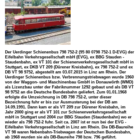
Der Uerdinger Schienenbus 798 752-2 (95 80 0798 752-1 D-EVG) der
Eifelbahn Verkehrsgesellschaft mbH (EVG), ex BBG Stauden -
Staudenbahn, ex VT 101 der Schienenverkehrsgesellschaft mbH in
Stuttgart, ex DKB VT 209 (Dürener Kreisbahn), ex 798 752-2 und ex
DB VT 98 9752, abgestellt am 03.07.2015 in Linz am Rhein. Der
Uerdinger Schienenbus bzw. Verbrennungstriebwagen wurde 1960
von der Waggon- und Maschinenbau GmbH in Donauwörth (WMD)
als Lizenzbau unter der Fabriknummer 1292 gebaut und als DB VT
98 9752 an die Deutsche Bundesbahn geliefert. Zum 01.01.1968
erfolgte die Umzeichnung in DB 798 752-2, unter dieser
Bezeichnung fuhr er bis zur Ausmusterung bei der DB am
14.09.1991. Dann kam er als VT 209 zur Dürener Kreisbahn, im
Jahr 2000 ging er als VT 101 zur Schienenverkehrsgesellschaft
mbH in Stuttgart und 2004 zur BBG Stauden (Staudenbahn) wo er
wieder als 798 752-2 fuhr. Seit ca. 2007 ist er nun bei der EVG -
Eifelbahn Verkehrsgesellschaft in Linz am Rhein. Die DB-Baureihe
VT 98 waren Nebenbahn-Triebwagen der Deutschen Bundesbahn,
ab 1968 wurden sie als DB-Baureihe 798 bzw. 796 geführt.