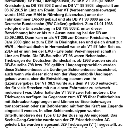
Hermeskeil), ex EBM, Dieringhausen, ex DKB VT 206 (Dürener
Kreisbahn), ex DB 798 808-2 und ex DB VT 98 9808, abgestellt am
03.07.2015 in Linz am Rhein. Der VT (Verbrennungstriebwagen)
wurde 1962 von MAN in Nürnberg (Lizenzbau) unter der
Fabriknummer 146590 gebaut und als DB VT 98 9808 an die
Deutsche Bundesbahn (BW Gießen) geliefert. Zum 01.01.1968
erfolgte die Umzeichnung in DB 798 808-2, unter dieser
Bezeichnung fuhr er bis zur Ausmusterung bei der DB am
25.09.1993. Dann kam er als VT 206 zur Dürener Kreisbahn, im
Jahr 2000 ging er zum EBM in Dieringhausen und gleich drauf zur
HWB – Hochwaldbahn in Hermeskeil wo er als VT 57 fuhr. Seit ca.
2014 ist er nun bei der EVG - Eifelbahn Verkehrsgesellschaft in
Linz am Rhein. Die DB-Baureihe VT 98 waren Nebenbahn-
Triebwagen der Deutschen Bundesbahn, ab 1968 wurden sie als
DB-Baureihe 798 bzw. 796 geführt. Umgangssprachlich werden
diese Schienenbusse als Uerdinger Schienenbusse bezeichnet,
auch wenn wie dieser nicht von der Waggonfabrik Uerdingen
gebaut wurde, aber die Entwicklung stammt von ihr
(Lizenzvergabe). Der VT 98.9 wurde aus dem VT 95.9 entwickelt,
der für viele Strecken mit nur einem Fahrmotor zu schwach
motorisiert war. Daher hatte der VT 98.9 zwei Fahrmotoren. Die
Triebwagen verfügen im Gegensatz zum VT 95 über Pufferbohlen
mit Schraubenkupplungen und können so Eisenbahnwagen
transportieren oder zur Beförderung mit fremder Kraft am Zugende
eingestellt werden. In allen Schienenbustypen wurden
Unterflurmotoren des Typs U 10 der Büssing AG eingebaut. Das
Sechs-Gang-Getriebe wurde von der ZF Friedrichshafen AG
geliefert. Es wurden insgesamt 329 Triebwagen (VT) hergestellt, zu