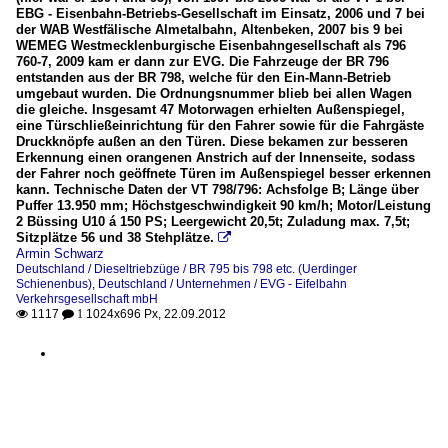
EBG - Eisenbahn-Betriebs-Gesellschaft im Einsatz, 2006 und 7 bei
der WAB Westfälische Almetalbahn, Altenbeken, 2007 bis 9 bei
WEMEG Westmecklenburgische Eisenbahngesellschaft als 796
760-7, 2009 kam er dann zur EVG. Die Fahrzeuge der BR 796
entstanden aus der BR 798, welche für den Ein-Mann-Betrieb
umgebaut wurden. Die Ordnungsnummer blieb bei allen Wagen
die gleiche. Insgesamt 47 Motorwagen erhielten Außenspiegel,
eine Türschließeinrichtung für den Fahrer sowie für die Fahrgäste
Druckknöpfe außen an den Türen. Diese bekamen zur besseren
Erkennung einen orangenen Anstrich auf der Innenseite, sodass
der Fahrer noch geöffnete Türen im Außenspiegel besser erkennen
kann. Technische Daten der VT 798/796: Achsfolge B; Länge über
Puffer 13.950 mm; Höchstgeschwindigkeit 90 km/h; Motor/Leistung
2 Büssing U10 á 150 PS; Leergewicht 20,5t; Zuladung max. 7,5t;
Sitzplätze 56 und 38 Stehplätze.

Armin Schwarz
Deutschland / Dieseltriebzüge / BR 795 bis 798 etc. (Uerdinger
Schienenbus)
,
Deutschland / Unternehmen / EVG - Eifelbahn
Verkehrsgesellschaft mbH
1117
1024x696 Px, 22.09.2012

 1