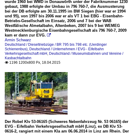
wurde 1960 bei WMD in Donauwörth unter der Fabriknummer 1230
gebaut, 1988 erfolgte der Umbau in 796 760-7, die Ausmusterung
bei der DB erfolgte am 30.11.1995 im BW Siegen (hier war er 1994
und 95), von 1997 bis 2006 war er als VT 1 bei EBG - Eisenbahn-
Betriebs-Gesellschaft im Einsatz, 2006 und 7 bei der WAB
Westfälische Almetalbahn, Altenbeken, 2007 bis 9 bei WEMEG
Westmecklenburgische Eisenbahngesellschaft als 796 760-7, 2009
kam er dann zur EVG.

Armin Schwarz
Deutschland / Dieseltriebzüge / BR 795 bis 798 etc. (Uerdinger
Schienenbus)
,
Deutschland / Unternehmen / EVG - Eifelbahn
Verkehrsgesellschaft mbH
,
Deutschland / Museumsbahnen und Vereine /
Kasbachtalbahn
1196 1200x800 Px, 18.04.2015

Der Robel Klv 53-06165 (Schweres Nebenfahrzeug Nr. 53 06165) der
EVG - Eifelbahn Verkehrsgesellschaft mbH (Linz), ex DB Klv 53-
0616-2, rangiert mit einem Kla am 06.06.2014 in Linz am Rhein. Der