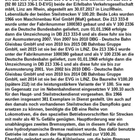
(92 80 1213 336-1 D-EVG) beide der Eifelbahn Verkehrsgesellschaft
mbH, Linz am Rhein, abgestellt am 30.07.2017 in Linz/Rhein.
Lebensläufe der beiden Steilstrecken V 100.20: Beide Loks wurden
1966 von Maschinenbau Kiel GmbH (MaK) gebaut. Die 213 333-8
wurde unter der Fabriknummer 1000383 gebaut und als V 100 2336
an die Deutsche Bundesbahn geliefert, zum 01.01.1968 erfolgte
dann die Umzeichnung in DB 213 333-8 und als diese fuhr sie bis
zur Ausmusterung 2007. Von 2007 bis 2010 DBG - Deutsche Bahn
Gleisbau GmbH und von 2010 bis 2015 DB Bahnbau Gruppe
GmbH, seit 2015 ist sie bei der EVG in LINZ. Die 213 336-1 wurde
unter der Fabriknummer 1000380 gebaut und als V 100 2336 an die
Deutsche Bundesbahn geliefert, zum 01.01.1968 erfolgte dann die
Umzeichnung in DB 213 336-1 und als diese fuhr sie bis zur
Ausmusterung 2001. Von 2002 bis 2010 DBG - Deutsche Bahn
Gleisbau GmbH und von 2010 bis 2014 DB Bahnbau Gruppe
GmbH, seit 2014 ist sie bei der EVG in LINZ. Die Baureihe V100.20
(spätere 212) ist die leistungsstärkere Variante der V 100. Sie war
im Gegensatz zur im Nebenbahndienst eingesetzten V 100.10 auch
für den Haupt- und Steilstreckendienst vorgesehen. Bis 1966
wurden insgesamt 381 Exemplare in Dienst gestellt. Um auch auf
den damals noch vorhandenen Steilstrecken die Dampfloks ganz
ersetzen zu können, benötigte die DB eine Reihe von
Lokomotiven, die den speziellen Betriebsvorschriften für Strecken
mit mehr als 40 ‰ Gefälle genügten. Hauptforderung war ein
unabhängiges zweites Bremssystem, das in diesem Falle durch
eine hydrodynamische Bremse realisiert wurde. Das dafür benutzte
Getriebe ist dann auch der Hauptunterschied zur V100.20.
Ebenfalls geändert wurde die Kühlanlage, um die beim Bremsen