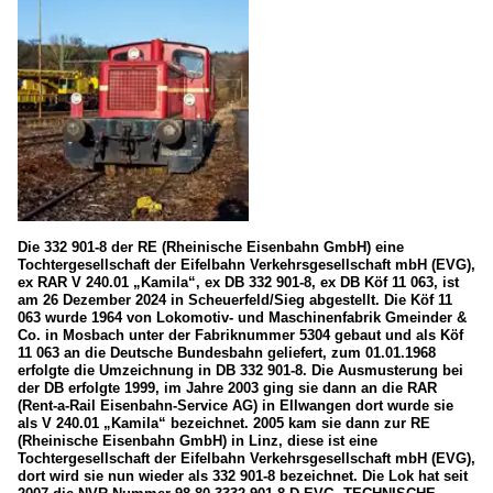
Güterzüge
Kesselwagenzüge
Museumsbahnen und Vereine
Historische Eisenbahn Frankfurt e. V. (HEF)
Kasbachtalbahn
Strecken
Die 332 901-8 der RE (Rheinische Eisenbahn GmbH) eine
Tochtergesellschaft der Eifelbahn Verkehrsgesellschaft mbH (EVG),
KBS 460 (Siegstrecke)
ex RAR V 240.01 „Kamila“, ex DB 332 901-8, ex DB Köf 11 063, ist
am 26 Dezember 2024 in Scheuerfeld/Sieg abgestellt. Die Köf 11
KBS 465 (Rechte Rheinstrecke)
063 wurde 1964 von Lokomotiv- und Maschinenfabrik Gmeinder &
Co. in Mosbach unter der Fabriknummer 5304 gebaut und als Köf
Unternehmen
11 063 an die Deutsche Bundesbahn geliefert, zum 01.01.1968
erfolgte die Umzeichnung in DB 332 901-8. Die Ausmusterung bei
der DB erfolgte 1999, im Jahre 2003 ging sie dann an die RAR
Rheinische Eisenbahn GmbH (RE)
(Rent-a-Rail Eisenbahn-Service AG) in Ellwangen dort wurde sie
als V 240.01 „Kamila“ bezeichnet. 2005 kam sie dann zur RE
(Rheinische Eisenbahn GmbH) in Linz, diese ist eine
Tochtergesellschaft der Eifelbahn Verkehrsgesellschaft mbH (EVG),
dort wird sie nun wieder als 332 901-8 bezeichnet. Die Lok hat seit