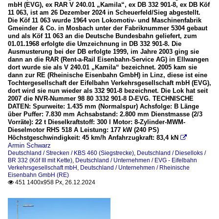
mbH (EVG), ex RAR V 240.01 „Kamila“, ex DB 332 901-8, ex DB Köf
2017
11 063, ist am 26 Dezember 2024 in Scheuerfeld/Sieg abgestellt.
2018
Dampfloks
Die Köf 11 063 wurde 1964 von Lokomotiv- und Maschinenfabrik
Gmeinder & Co. in Mosbach unter der Fabriknummer 5304 gebaut
und als Köf 11 063 an die Deutsche Bundesbahn geliefert, zum
BR 52
2020
01.01.1968 erfolgte die Umzeichnung in DB 332 901-8. Die
Ausmusterung bei der DB erfolgte 1999, im Jahre 2003 ging sie
2023
Dieselloks
dann an die RAR (Rent-a-Rail Eisenbahn-Service AG) in Ellwangen
dort wurde sie als V 240.01 „Kamila“ bezeichnet. 2005 kam sie
2024
BR 212 (DB V100.20)
dann zur RE (Rheinische Eisenbahn GmbH) in Linz, diese ist eine
Tochtergesellschaft der Eifelbahn Verkehrsgesellschaft mbH (EVG),
BR 213 (V100.20 - Steilstreckenlok)
dort wird sie nun wieder als 332 901-8 bezeichnet. Die Lok hat seit
2007 die NVR-Nummer 98 80 3332 901-8 D-EVG. TECHNISCHE
BR 215, BR 225 (V 163 und Umbau)
DATEN: Spurweite: 1.435 mm (Normalspur) Achsfolge: B Länge
über Puffer: 7.830 mm Achsabstand: 2.800 mm Dienstmasse (2/3
BR 323 (Köf II)
Vorräte): 22 t Dieselkraftstoff: 300 l Motor: 8-Zylinder-MWM-
Dieselmotor RHS 518 A Leistung: 177 kW (240 PS)
BR 332 (Köf III mit Kette)
Höchstgeschwindigkeit: 45 km/h Anfahrzugkraft: 83,4 kN

Armin Schwarz
Deutschland / Strecken / KBS 460 (Siegstrecke)
,
Deutschland / Dieselloks /
Dieseltriebzüge
BR 332 (Köf III mit Kette)
,
Deutschland / Unternehmen / EVG - Eifelbahn
Verkehrsgesellschaft mbH
,
Deutschland / Unternehmen / Rheinische
BR 795 bis 798 etc. (Uerdinger Schienenbus)
Eisenbahn GmbH (RE)
451 1400x958 Px, 26.12.2024

E-Loks
BR 185 (TRAXX F140 AC1)