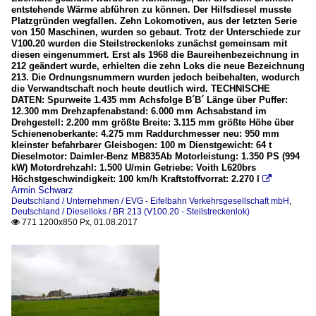
entstehende Wärme abführen zu können. Der Hilfsdiesel musste
Platzgründen wegfallen. Zehn Lokomotiven, aus der letzten Serie
von 150 Maschinen, wurden so gebaut. Trotz der Unterschiede zur
V100.20 wurden die Steilstreckenloks zunächst gemeinsam mit
diesen eingenummert. Erst als 1968 die Baureihenbezeichnung in
212 geändert wurde, erhielten die zehn Loks die neue Bezeichnung
213. Die Ordnungsnummern wurden jedoch beibehalten, wodurch
die Verwandtschaft noch heute deutlich wird. TECHNISCHE
DATEN: Spurweite 1.435 mm Achsfolge B´B´ Länge über Puffer:
12.300 mm Drehzapfenabstand: 6.000 mm Achsabstand im
Drehgestell: 2.200 mm größte Breite: 3.115 mm größte Höhe über
Schienenoberkante: 4.275 mm Raddurchmesser neu: 950 mm
kleinster befahrbarer Gleisbogen: 100 m Dienstgewicht: 64 t
Dieselmotor: Daimler-Benz MB835Ab Motorleistung: 1.350 PS (994
kW) Motordrehzahl: 1.500 U/min Getriebe: Voith L620brs
Höchstgeschwindigkeit: 100 km/h Kraftstoffvorrat: 2.270 l

Armin Schwarz
Deutschland / Unternehmen / EVG - Eifelbahn Verkehrsgesellschaft mbH
,
Deutschland / Dieselloks / BR 213 (V100.20 - Steilstreckenlok)
771 1200x850 Px, 01.08.2017
