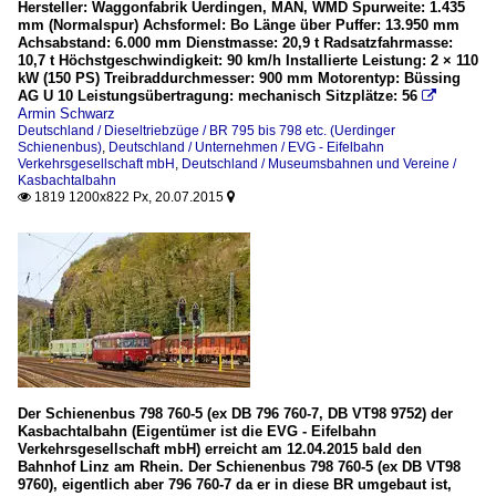
Hersteller: Waggonfabrik Uerdingen, MAN, WMD Spurweite: 1.435
mm (Normalspur) Achsformel: Bo Länge über Puffer: 13.950 mm
Achsabstand: 6.000 mm Dienstmasse: 20,9 t Radsatzfahrmasse:
10,7 t Höchstgeschwindigkeit: 90 km/h Installierte Leistung: 2 × 110
kW (150 PS) Treibraddurchmesser: 900 mm Motorentyp: Büssing
AG U 10 Leistungsübertragung: mechanisch Sitzplätze: 56

Armin Schwarz
Deutschland / Dieseltriebzüge / BR 795 bis 798 etc. (Uerdinger
Schienenbus)
,
Deutschland / Unternehmen / EVG - Eifelbahn
Verkehrsgesellschaft mbH
,
Deutschland / Museumsbahnen und Vereine /
Kasbachtalbahn
1819 1200x822 Px, 20.07.2015


Der Schienenbus 798 760-5 (ex DB 796 760-7, DB VT98 9752) der
Kasbachtalbahn (Eigentümer ist die EVG - Eifelbahn
Verkehrsgesellschaft mbH) erreicht am 12.04.2015 bald den
Bahnhof Linz am Rhein. Der Schienenbus 798 760-5 (ex DB VT98
9760), eigentlich aber 796 760-7 da er in diese BR umgebaut ist,