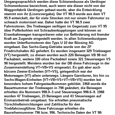
Umgangssprachlich werden diese Schienenbusse als Uerdinger
Schienenbusse bezeichnet, auch wenn wie dieser nicht von der
Waggonfabrik Uerdingen gebaut wurde, aber die Entwicklung
stammt von ihr (Lizenzvergabe). Der VT 98.9 wurde aus dem VT
95.9 entwickelt, der für viele Strecken mit nur einem Fahrmotor zu
schwach motorisiert war. Daher hatte der VT 98.9 zwei
Fahrmotoren. Die Triebwagen verfügen im Gegensatz zum VT 95
über Pufferbohlen mit Schraubenkupplungen und können so
Eisenbahnwagen transportieren oder zur Beförderung mit fremder
Kraft am Zugende eingestellt werden. In allen Schienenbustypen
wurden Unterflurmotoren des Typs U 10 der Büssing AG
eingebaut. Das Sechs-Gang-Getriebe wurde von der ZF
Friedrichshafen AG geliefert. Es wurden insgesamt 329 Triebwagen
(VT) hergestellt, zu diesen wurden auch 220 Beiwagen VB 98 mit
Packabteil, weitere 100 ohne Packabteil sowie 321 Steuerwagen VS
98 hergestellt. Meistens wurden bei der DB diese Fahrzeuge in der
Zusammenstellung VT+VB+VS eingesetzt. Es gab aber auch
kürzere Zweier-Einheiten (VT+VS), gelegentlich war der
Motorwagen (VT) allein unterwegs. Längere Garnituren, bis hin zu
Sechs-Wagen-Einheiten (VT+VB+VS+VT+VB+VS) wurden bei
besonders hohem Fahrgastaufkommen gebildet. 1968 wurde die
Bauartnummer der Triebwagen in 798 geändert, die Beiwagen
erhielten die Nummern 998.0–3 und Steuerwagen 998.6–9. 1988
wurden 47 Triebwagen, 23 Beiwagen und 43 Steuerwagen auf
Einmannbetrieb umgebaut. Sie erhielten pneumatische
Türschließeinrichtungen und Zahltische für den
Triebfahrzeugführer. Diese Fahrzeuge erhielten die
Baureihennummer 796 bzw. 996. Technische Daten der VT 98: