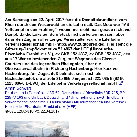
Am Samstag den 22. April 2017 fand die Dampflokrundfahrt vom
Rhein durch den Westerwald an die Lahn statt. Das Moto war "Mit
Volldampf in den Frühling", wobei hier sieht man gerade nicht viel
Dampf, da die Loks auf dem Stück nicht arbeiten müssen, aber
dafür den Zug in voller Länge. Veranstalter war die Eifelbahn
Verkehrsgesellschaft mbH (http://www.zugtouren.de). Hier zieht die
Güterzug-Dampflokomotive 52 4867 der HEF (Historische
Eisenbahn Frankfurt e.V.), ex GKB 152.4867, ex ÖBB 152.4867, den
aus 13 Wagen bestehenden Zug, mit Waggons des Classic
Couriers und des legendären Rheingolds, über die
Oberwesterwaldbahn in Richtung Hachenburg. Hier kurz vor
Hachenburg. Am Zugschluß befindet sich noch als
Nachschiebelok die altrote 215 086-0 eigentlich 225 086-8 (92 80
1225 086-8 D-EVG) der Eifelbahn Verkehrsgesellschaft mbH.

Armin Schwarz
Deutschland / Dampfloks / BR 52
,
Deutschland / Dieselloks / BR 215, BR
225 (V 163 und Umbau)
,
Deutschland / Unternehmen / EVG - Eifelbahn
Verkehrsgesellschaft mbH
,
Deutschland / Museumsbahnen und Vereine /
Historische Eisenbahn Frankfurt e. V. (HEF)
621 1200x810 Px, 22.04.2017
