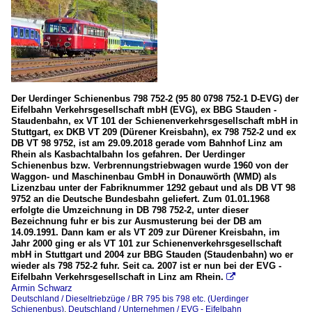
Der Uerdinger Schienenbus 798 752-2 (95 80 0798 752-1 D-EVG) der
Eifelbahn Verkehrsgesellschaft mbH (EVG), ex BBG Stauden -
Staudenbahn, ex VT 101 der Schienenverkehrsgesellschaft mbH in
Stuttgart, ex DKB VT 209 (Dürener Kreisbahn), ex 798 752-2 und ex
DB VT 98 9752, ist am 29.09.2018 gerade vom Bahnhof Linz am
Rhein als Kasbachtalbahn los gefahren. Der Uerdinger
Schienenbus bzw. Verbrennungstriebwagen wurde 1960 von der
Waggon- und Maschinenbau GmbH in Donauwörth (WMD) als
Lizenzbau unter der Fabriknummer 1292 gebaut und als DB VT 98
9752 an die Deutsche Bundesbahn geliefert. Zum 01.01.1968
erfolgte die Umzeichnung in DB 798 752-2, unter dieser
Bezeichnung fuhr er bis zur Ausmusterung bei der DB am
14.09.1991. Dann kam er als VT 209 zur Dürener Kreisbahn, im
Jahr 2000 ging er als VT 101 zur Schienenverkehrsgesellschaft
mbH in Stuttgart und 2004 zur BBG Stauden (Staudenbahn) wo er
wieder als 798 752-2 fuhr. Seit ca. 2007 ist er nun bei der EVG -
Eifelbahn Verkehrsgesellschaft in Linz am Rhein.

Armin Schwarz
Deutschland / Dieseltriebzüge / BR 795 bis 798 etc. (Uerdinger
Schienenbus)
,
Deutschland / Unternehmen / EVG - Eifelbahn