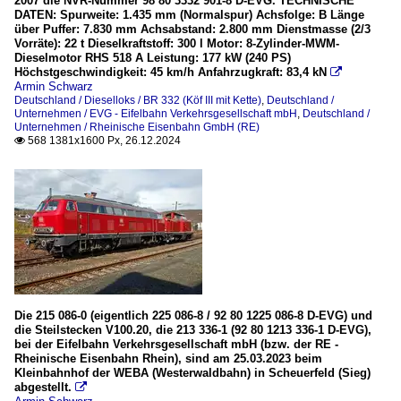
2007 die NVR-Nummer 98 80 3332 901-8 D-EVG. TECHNISCHE
DATEN: Spurweite: 1.435 mm (Normalspur) Achsfolge: B Länge
über Puffer: 7.830 mm Achsabstand: 2.800 mm Dienstmasse (2/3
Vorräte): 22 t Dieselkraftstoff: 300 l Motor: 8-Zylinder-MWM-
Dieselmotor RHS 518 A Leistung: 177 kW (240 PS)
Höchstgeschwindigkeit: 45 km/h Anfahrzugkraft: 83,4 kN

Armin Schwarz
Deutschland / Dieselloks / BR 332 (Köf III mit Kette)
,
Deutschland /
Unternehmen / EVG - Eifelbahn Verkehrsgesellschaft mbH
,
Deutschland /
Unternehmen / Rheinische Eisenbahn GmbH (RE)
568 1381x1600 Px, 26.12.2024

Die 215 086-0 (eigentlich 225 086-8 / 92 80 1225 086-8 D-EVG) und
die Steilstecken V100.20, die 213 336-1 (92 80 1213 336-1 D-EVG),
bei der Eifelbahn Verkehrsgesellschaft mbH (bzw. der RE -
Rheinische Eisenbahn Rhein), sind am 25.03.2023 beim
Kleinbahnhof der WEBA (Westerwaldbahn) in Scheuerfeld (Sieg)
abgestellt.
