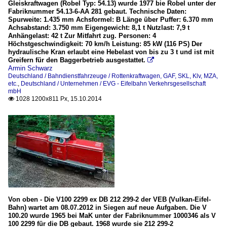
Gleiskraftwagen (Robel Typ: 54.13) wurde 1977 bie Robel unter der
Fabriknummer 54.13-6-AA 281 gebaut. Technische Daten:
Spurweite: 1.435 mm Achsformel: B Länge über Puffer: 6.370 mm
Achsabstand: 3.750 mm Eigengewicht: 8,1 t Nutzlast: 7,9 t
Anhängelast: 42 t Zur Mitfahrt zug. Personen: 4
Höchstgeschwindigkeit: 70 km/h Leistung: 85 kW (116 PS) Der
hydraulische Kran erlaubt eine Hebelast von bis zu 3 t und ist mit
Greifern für den Baggerbetrieb ausgestattet.

Armin Schwarz
Deutschland / Bahndienstfahrzeuge / Rottenkraftwagen, GAF, SKL, Klv, MZA,
etc.
,
Deutschland / Unternehmen / EVG - Eifelbahn Verkehrsgesellschaft
mbH
1028 1200x811 Px, 15.10.2014

Von oben - Die V100 2299 ex DB 212 299-2 der VEB (Vulkan-Eifel-
Bahn) wartet am 08.07.2012 in Siegen auf neue Aufgaben. Die V
100.20 wurde 1965 bei MaK unter der Fabriknummer 1000346 als V
100 2299 für die DB gebaut. 1968 wurde sie 212 299-2