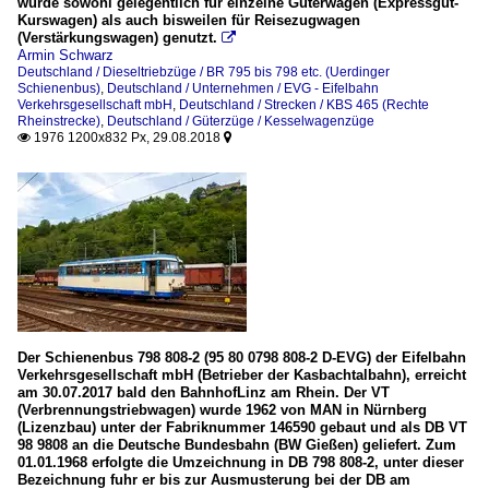
wurde sowohl gelegentlich für einzelne Güterwagen (Expressgut-
Kurswagen) als auch bisweilen für Reisezugwagen
(Verstärkungswagen) genutzt.

Armin Schwarz
Deutschland / Dieseltriebzüge / BR 795 bis 798 etc. (Uerdinger
Schienenbus)
,
Deutschland / Unternehmen / EVG - Eifelbahn
Verkehrsgesellschaft mbH
,
Deutschland / Strecken / KBS 465 (Rechte
Rheinstrecke)
,
Deutschland / Güterzüge / Kesselwagenzüge
1976 1200x832 Px, 29.08.2018


Der Schienenbus 798 808-2 (95 80 0798 808-2 D-EVG) der Eifelbahn
Verkehrsgesellschaft mbH (Betrieber der Kasbachtalbahn), erreicht
am 30.07.2017 bald den BahnhofLinz am Rhein. Der VT
(Verbrennungstriebwagen) wurde 1962 von MAN in Nürnberg
(Lizenzbau) unter der Fabriknummer 146590 gebaut und als DB VT
98 9808 an die Deutsche Bundesbahn (BW Gießen) geliefert. Zum
01.01.1968 erfolgte die Umzeichnung in DB 798 808-2, unter dieser
Bezeichnung fuhr er bis zur Ausmusterung bei der DB am