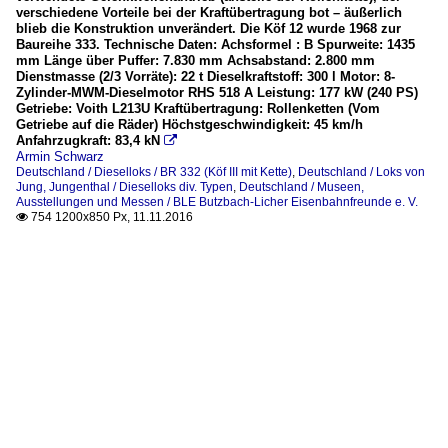
verschiedene Vorteile bei der Kraftübertragung bot – äußerlich
blieb die Konstruktion unverändert. Die Köf 12 wurde 1968 zur
Baureihe 333. Technische Daten: Achsformel : B Spurweite: 1435
mm Länge über Puffer: 7.830 mm Achsabstand: 2.800 mm
Dienstmasse (2/3 Vorräte): 22 t Dieselkraftstoff: 300 l Motor: 8-
Zylinder-MWM-Dieselmotor RHS 518 A Leistung: 177 kW (240 PS)
Getriebe: Voith L213U Kraftübertragung: Rollenketten (Vom
Getriebe auf die Räder) Höchstgeschwindigkeit: 45 km/h
Anfahrzugkraft: 83,4 kN

Armin Schwarz
Deutschland / Dieselloks / BR 332 (Köf III mit Kette)
,
Deutschland / Loks von
Jung, Jungenthal / Dieselloks div. Typen
,
Deutschland / Museen,
Ausstellungen und Messen / BLE Butzbach-Licher Eisenbahnfreunde e. V.
754 1200x850 Px, 11.11.2016
