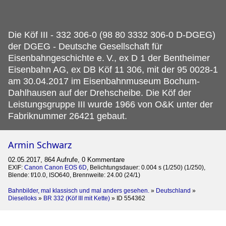
Die Köf III - 332 306-0 (98 80 3332 306-0 D-DGEG)
der DGEG - Deutsche Gesellschaft für
Eisenbahngeschichte e.
V., ex D 1 der Bentheimer
Eisenbahn AG, ex DB Köf 11 306, mit der 95 0028-1
am 30.04.2017 im Eisenbahnmuseum Bochum-
Dahlhausen auf der Drehscheibe. Die Köf der
Leistungsgruppe III wurde 1966 von O&K unter der
Fabriknummer 26421 gebaut.
Armin Schwarz
02.05.2017, 864 Aufrufe, 0 Kommentare
EXIF:
Canon Canon EOS 6D
, Belichtungsdauer: 0.004 s (1/250) (1/250),
Blende: f/10.0, ISO640, Brennweite: 24.00 (24/1)
Bahnbilder, mal klassisch und mal anders gesehen.
»
Deutschland
»
Dieselloks
»
BR 332 (Köf III mit Kette)
»
ID 554362