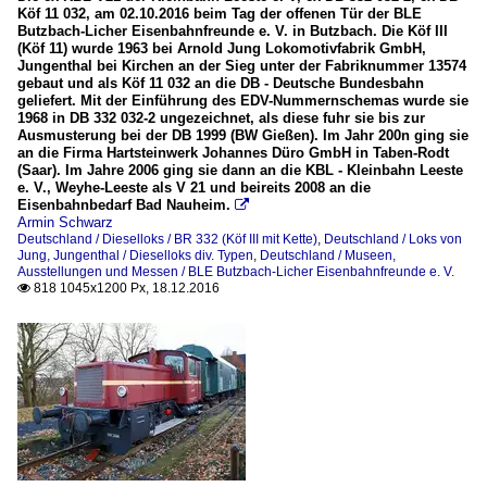
Köf 11 032, am 02.10.2016 beim Tag der offenen Tür der BLE
Butzbach-Licher Eisenbahnfreunde e. V. in Butzbach. Die Köf III
(Köf 11) wurde 1963 bei Arnold Jung Lokomotivfabrik GmbH,
Jungenthal bei Kirchen an der Sieg unter der Fabriknummer 13574
gebaut und als Köf 11 032 an die DB - Deutsche Bundesbahn
geliefert. Mit der Einführung des EDV-Nummernschemas wurde sie
1968 in DB 332 032-2 ungezeichnet, als diese fuhr sie bis zur
Ausmusterung bei der DB 1999 (BW Gießen). Im Jahr 200n ging sie
an die Firma Hartsteinwerk Johannes Düro GmbH in Taben-Rodt
(Saar). Im Jahre 2006 ging sie dann an die KBL - Kleinbahn Leeste
e. V., Weyhe-Leeste als V 21 und beireits 2008 an die
Eisenbahnbedarf Bad Nauheim.

Armin Schwarz
Deutschland / Dieselloks / BR 332 (Köf III mit Kette)
,
Deutschland / Loks von
Jung, Jungenthal / Dieselloks div. Typen
,
Deutschland / Museen,
Ausstellungen und Messen / BLE Butzbach-Licher Eisenbahnfreunde e. V.
818 1045x1200 Px, 18.12.2016
