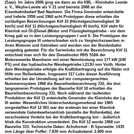
(Saar). Im Jahre 2006 ging sie dann an die KBL - Kleinbahn Leeste
e. V., Weyhe-Leeste als V 21 und beireits 2008 an die
Eisenbahnbedarf Bad Nauheim. Die Firma Gmeinder entwickelte
und lieferte 1959 und 1960 acht Prototypen diese erhielten die
vorläufigen Bezeichnungen Köf 10 (Höchstgeschwindigkeit 30
km/h) und Köf 11 (Höchstgeschwindigkeit 45 km/h). Köf steht für
Kleinlok mit Öl-(Diesel-)Motor und Flüssigkeitsgetriebe - vor dem
Krieg gab es in den Leistungsgruppen I und II. Die Prototypen der
Leistungsgruppe III unterschieden sich zu Vergleichszwecken in
ihren Motoren und Getrieben und wurden von der Bundesbahn
ausgiebig getestet. Für die Serienloks mit der Bezeichnung Köf 11
entschied man sich für den Dieselmotor RHS 518A der
Motorenwerke Mannheim mit einer Nennleistung von 177 kW (240
PS) und das hydraulische Wendegetriebe L213U von Voith. Hinter
dem Wendegetriebe erfolgte die Kraftübertragung auf die Räder mit
Hilfe von Rollenketten. Insgesamt 317 Loks dieser Ausführung
erhielten bei der Umstellung auf ein computergerechtes
Nummernsystem 1968 die Baureihenbezeichnung 332, die drei
langsameren Prototypen der Baureihe Köf 10 erhielten die
Baureihenbezeichnung 331. Noch während der laufenden
Produktion der Köf 11 entwickelte Gmeinder die Kleinloks der Lg
III weiter. Wesentliches Unterscheidungsmerkmal der 1965
vorgestellten Köf 12 001 war der erstmals bei einer Kleinlok
verwendete Gelenkwellenantrieb (anstelle der Rollenkette), der
verschiedene Vorteile bei der Kraftübertragung bot – äußerlich
blieb die Konstruktion unverändert. Die Köf 12 wurde 1968 zur
Baureihe 333. Technische Daten: Achsformel : B Spurweite: 1435
mm Länge über Puffer: 7.830 mm Achsabstand: 2.800 mm