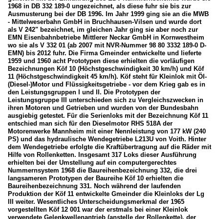
1968 in DB 332 189-0 ungezeichnet, als diese fuhr sie bis zur
Ausmusterung bei der DB 1996. Im Jahr 1999 ging sie an die MWB
- Mittelweserbahn GmbH in Bruchhausen-Vilsen und wurde dort
als V 242" bezeichnet, im gleichen Jahr ging sie aber noch zur
EMN Eisenbahnbetriebe Mittlerer Neckar GmbH in Kornwestheim
wo sie als V 332 01 (ab 2007 mit NVR-Nummer 98 80 3332 189-0 D-
EMN) bis 2012 fuhr. Die Firma Gmeinder entwickelte und lieferte
1959 und 1960 acht Prototypen diese erhielten die vorläufigen
Bezeichnungen Köf 10 (Höchstgeschwindigkeit 30 km/h) und Köf
11 (Höchstgeschwindigkeit 45 km/h). Köf steht für Kleinlok mit Öl-
(Diesel-)Motor und Flüssigkeitsgetriebe - vor dem Krieg gab es in
den Leistungsgruppen I und II. Die Prototypen der
Leistungsgruppe III unterschieden sich zu Vergleichszwecken in
ihren Motoren und Getrieben und wurden von der Bundesbahn
ausgiebig getestet. Für die Serienloks mit der Bezeichnung Köf 11
entschied man sich für den Dieselmotor RHS 518A der
Motorenwerke Mannheim mit einer Nennleistung von 177 kW (240
PS) und das hydraulische Wendegetriebe L213U von Voith. Hinter
dem Wendegetriebe erfolgte die Kraftübertragung auf die Räder mit
Hilfe von Rollenketten. Insgesamt 317 Loks dieser Ausführung
erhielten bei der Umstellung auf ein computergerechtes
Nummernsystem 1968 die Baureihenbezeichnung 332, die drei
langsameren Prototypen der Baureihe Köf 10 erhielten die
Baureihenbezeichnung 331. Noch während der laufenden
Produktion der Köf 11 entwickelte Gmeinder die Kleinloks der Lg
III weiter. Wesentliches Unterscheidungsmerkmal der 1965
vorgestellten Köf 12 001 war der erstmals bei einer Kleinlok
verwendete Gelenkwellenantrieb (anstelle der Rollenkette), der