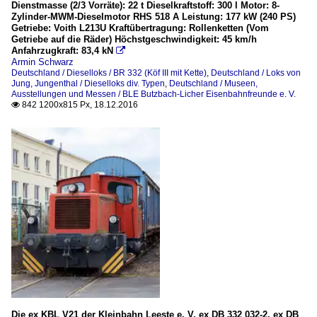
Dienstmasse (2/3 Vorräte): 22 t Dieselkraftstoff: 300 l Motor: 8-
Zylinder-MWM-Dieselmotor RHS 518 A Leistung: 177 kW (240 PS)
Getriebe: Voith L213U Kraftübertragung: Rollenketten (Vom
Getriebe auf die Räder) Höchstgeschwindigkeit: 45 km/h
Anfahrzugkraft: 83,4 kN

Armin Schwarz
Deutschland / Dieselloks / BR 332 (Köf III mit Kette)
,
Deutschland / Loks von
Jung, Jungenthal / Dieselloks div. Typen
,
Deutschland / Museen,
Ausstellungen und Messen / BLE Butzbach-Licher Eisenbahnfreunde e. V.
842 1200x815 Px, 18.12.2016

Die ex KBL V21 der Kleinbahn Leeste e. V, ex DB 332 032-2, ex DB