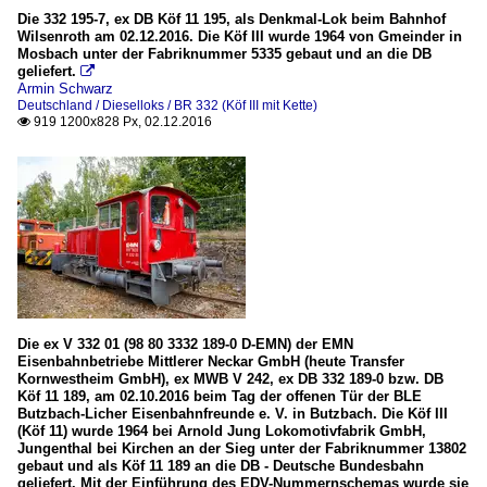
Die 332 195-7, ex DB Köf 11 195, als Denkmal-Lok beim Bahnhof
Wilsenroth am 02.12.2016. Die Köf III wurde 1964 von Gmeinder in
Mosbach unter der Fabriknummer 5335 gebaut und an die DB
geliefert.

Armin Schwarz
Deutschland / Dieselloks / BR 332 (Köf III mit Kette)
919 1200x828 Px, 02.12.2016

Die ex V 332 01 (98 80 3332 189-0 D-EMN) der EMN
Eisenbahnbetriebe Mittlerer Neckar GmbH (heute Transfer
Kornwestheim GmbH), ex MWB V 242, ex DB 332 189-0 bzw. DB
Köf 11 189, am 02.10.2016 beim Tag der offenen Tür der BLE
Butzbach-Licher Eisenbahnfreunde e. V. in Butzbach. Die Köf III
(Köf 11) wurde 1964 bei Arnold Jung Lokomotivfabrik GmbH,
Jungenthal bei Kirchen an der Sieg unter der Fabriknummer 13802
gebaut und als Köf 11 189 an die DB - Deutsche Bundesbahn
geliefert. Mit der Einführung des EDV-Nummernschemas wurde sie