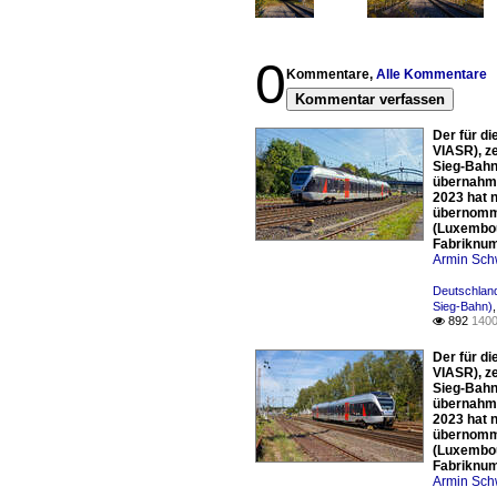
0
Kommentare,
Alle Kommentare
Kommentar verfassen
Der für d
VIASR), z
Sieg-Bahn
übernahm,
2023 hat 
übernomme
(Luxembou
Fabriknum
Armin Sch
Deutschland
Sieg-Bahn)
892
1400

Der für d
VIASR), z
Sieg-Bahn
übernahm,
2023 hat 
übernomme
(Luxembou
Fabriknum
Armin Sch