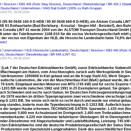
 / Strecken / KBS 440 (Ruhr-Sieg-Strecke)
,
Deutschland / Elektotriebzüge / BR 426.1 (Stadle
,
Deutschland / Unternehmen / VIAS Rail GmbH (100% zu Rath-Gruppe)
x933 Px, 09.09.2024
0 (95 80 0648 160-9 D-HEB / 95 80 0648 660-8 D-HEB), ein Alstom Coradia LI
RB 93 Rothaarbahn (Bad Berleburg - Kreuztal - Siegen Hbf - Betzdorf), den Bahn
m Coradia LINT 41 wurde 2004 von der ALSTOM Transport Deutschland GmbH (
t unter der Fabriknummer 1188-010 für die vectus Verkehrsgesellschaft mbH 
 der vectus nun Eigentum der HLB, die Hessische Landesbahn hatte 74,9% der 
warz
d / Unternehmen / HLB (Hessische Landesbahn)
,
Deutschland / Strecken / KBS 440 (Ruhr-S
hn)
,
Deutschland / Dieseltriebzüge / BR 648 (LINT 41)
x933 Px, 09.09.2024
 (Lok 7 der Deutschen Edelstahlwerke GmbH), zuvor Edelstahlwerke Südwestfa
llflachwagen am Haken, vom Anschlussgleis zurück aufs Werksgelände in Sie
 Fabriknummer 1000808 in Kiel gebaut und an die Krupp Stahl AG, Werk Siegen-
raulische Lokomotive, die von der Maschinenbau Kiel (MaK) gebaut wurde, die A
u 70 km/h. Eingebaut wurden Motoren von MTU (745 kW) und für sechs Export
 1203 BB wurde zwischen 1982 und 1991 in 25 Exemplaren gebaut. Sie gingen 
nach Schweden und sechs nach Gabun. Im Deutschen Fahrzeugeinstellungsregi
 Ab 1978 wurden im dritten Typenprogramm zwei verschiedene vierachsige Loks
ng G 1201 BB. Sie setzte sich nicht so recht durch und wurde nur einmal gebau
gung standen, änderte man die Typenbezeichnung in G 1203 BB. Äußerlich kann 
te der langen Haube erkennen. TECHNISCHE DATEN: Spurweite: 1.435 mm (Nor
nabstand: 5.800 mm Achsabstand im Drehgestell: 2.400 mm Treibraddurchmess
nenoberkante: 4.220 mm kleinster befahrbarer Gleisbogen: 60 m Dienstgewicht: 
linder-Dieselmotor mit Abgasturbolader und Ladeluftkühlung, Leistung: 745 kW (
chen Edelstahlwerke sind die deutsche Produktionsgesellschaft der Swiss Steel
 Produzenten von Spezialstahl-Langprodukten. Dank des ausschließlichen Einsat