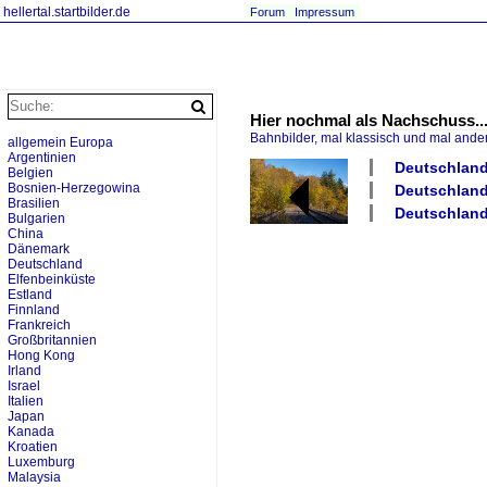
hellertal.startbilder.de
Forum
Impressum
Hier nochmal als Nachschuss..
Bahnbilder, mal klassisch und mal ande
allgemein Europa
Argentinien
Deutschland 
Belgien
Bosnien-Herzegowina
Deutschland 
Brasilien
Deutschland
Bulgarien
China
Dänemark
Deutschland
Elfenbeinküste
Estland
Finnland
Frankreich
Großbritannien
Hong Kong
Irland
Israel
Italien
Japan
Kanada
Kroatien
Luxemburg
Malaysia