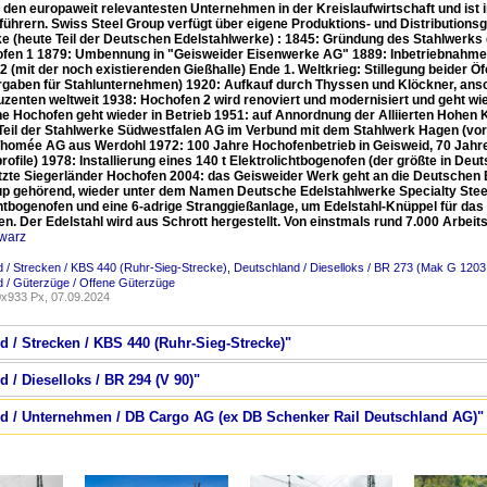
 den europaweit relevantesten Unternehmen in der Kreislaufwirtschaft und ist i
führern. Swiss Steel Group verfügt über eigene Produktions- und Distributions
e (heute Teil der Deutschen Edelstahlwerke) : 1845: Gründung des Stahlwerks 
fen 1 1879: Umbennung in "Geisweider Eisenwerke AG" 1889: Inbetriebnahme 
2 (mit der noch existierenden Gießhalle) Ende 1. Weltkrieg: Stillegung beider 
gaben für Stahlunternehmen) 1920: Aufkauf durch Thyssen und Klöckner, ansch
zenten weltweit 1938: Hochofen 2 wird renoviert und modernisiert und geht wied
ne Hochofen geht wieder in Betrieb 1951: auf Annordnung der Alliierten Hohe
Teil der Stahlwerke Südwestfalen AG im Verbund mit dem Stahlwerk Hagen (vo
Thomée AG aus Werdohl 1972: 100 Jahre Hochofenbetrieb in Geisweid, 70 Jah
rofile) 1978: Installierung eines 140 t Elektrolichtbogenofen (der größte in D
etzte Siegerländer Hochofen 2004: das Geisweider Werk geht an die Deutsche
up gehörend, wieder unter dem Namen Deutsche Edelstahlwerke Specialty Steel.
chtbogenofen und eine 6-adrige Stranggießanlage, um Edelstahl-Knüppel für das
en. Der Edelstahl wird aus Schrott hergestellt. Von einstmals rund 7.000 Arbeit
warz
 / Strecken / KBS 440 (Ruhr-Sieg-Strecke)
,
Deutschland / Dieselloks / BR 273 (Mak G 1203
 / Güterzüge / Offene Güterzüge
x933 Px, 07.09.2024
d / Strecken / KBS 440 (Ruhr-Sieg-Strecke)"
 / Dieselloks / BR 294 (V 90)"
nd / Unternehmen / DB Cargo AG (ex DB Schenker Rail Deutschland AG)"