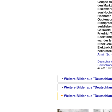
Gruppe zu
den Markt
Eisenwerk
von Hocho
Hochofen 
Quotenvor
Stahlprodu
verbliebe
Geisweid 
Friedrich
Edelstahlp
war der l
Steel Gro
Elektroli
herzustell
Armin Sch
Deutschland
Deutschland
461
1400

Weitere Bilder aus "Deutschlan
Weitere Bilder aus "Deutschland
Weitere Bilder aus "Deutschla