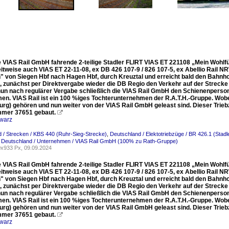
ie VIAS Rail GmbH fahrende 2-teilige Stadler FLIRT VIAS ET 221108 „Mein Wohlf
eitweise auch VIAS ET 22-11-08, ex DB 426 107-9 / 826 107-5, ex Abellio Rail N
" von Siegen Hbf nach Hagen Hbf, durch Kreuztal und erreicht bald den Bahnho
 zunächst per Direktvergabe wieder die DB Regio den Verkehr auf der Streck
nun nach regulärer Vergabe schließlich die VIAS Rail GmbH den Schienenpers
n. VIAS Rail ist ein 100 %iges Tochterunternehmen der R.A.T.H.-Gruppe. Wobei d
rg) gehören und nun weiter von der VIAS Rail GmbH geleast sind. Dieser Trie
mer 37651 gebaut.

warz
 / Strecken / KBS 440 (Ruhr-Sieg-Strecke)
,
Deutschland / Elektotriebzüge / BR 426.1 (Stadle
,
Deutschland / Unternehmen / VIAS Rail GmbH (100% zu Rath-Gruppe)
x933 Px, 09.09.2024
ie VIAS Rail GmbH fahrende 2-teilige Stadler FLIRT VIAS ET 221108 „Mein Wohlf
eitweise auch VIAS ET 22-11-08, ex DB 426 107-9 / 826 107-5, ex Abellio Rail N
" von Siegen Hbf nach Hagen Hbf, durch Kreuztal und erreicht bald den Bahnho
 zunächst per Direktvergabe wieder die DB Regio den Verkehr auf der Streck
nun nach regulärer Vergabe schließlich die VIAS Rail GmbH den Schienenpers
n. VIAS Rail ist ein 100 %iges Tochterunternehmen der R.A.T.H.-Gruppe. Wobei d
rg) gehören und nun weiter von der VIAS Rail GmbH geleast sind. Dieser Trie
mer 37651 gebaut.

warz