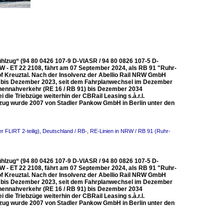
ühlzug“ (94 80 0426 107-9 D-VIASR / 94 80 0826 107-5 D-
RW - ET 22 2108, fährt am 07 September 2024, als RB 91 "Ruhr-
f Kreuztal. Nach der Insolvenz der Abellio Rail NRW GmbH
e bis Dezember 2023, seit dem Fahrplanwechsel im Dezember
onennahverkehr (RE 16 / RB 91) bis Dezember 2034
ie Triebzüge weiterhin der CBRail Leasing s.à.r.l.
bzug wurde 2007 von Stadler Pankow GmbH in Berlin unter den
r FLIRT 2-teilig)
,
Deutschland / RB-, RE-Linien in NRW / RB 91 (Ruhr-
ühlzug“ (94 80 0426 107-9 D-VIASR / 94 80 0826 107-5 D-
RW - ET 22 2108, fährt am 07 September 2024, als RB 91 "Ruhr-
f Kreuztal. Nach der Insolvenz der Abellio Rail NRW GmbH
e bis Dezember 2023, seit dem Fahrplanwechsel im Dezember
onennahverkehr (RE 16 / RB 91) bis Dezember 2034
ie Triebzüge weiterhin der CBRail Leasing s.à.r.l.
bzug wurde 2007 von Stadler Pankow GmbH in Berlin unter den