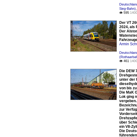
Deutschland
Sieg-Bahn)
595
1400

Der VT 26
2024, als 
Der Alsto
Watensted
Fahrzeuge
Armin Sch
Deutschlan
(Rothaarba
461
1400

Die DEW 7
Drehgeste
unter der
dieselhyd
von bis z
Die MaK G
Lok ging 
vergeben.
Bezeichnu
zur Verfü
Vordersei
Drehzapfe
über Schie
ein V8-Zy
Die Deuts
führenden