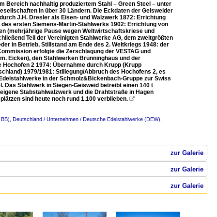
m Bereich nachhaltig produziertem Stahl – Green Steel – unter
gesellschaften in über 30 Ländern. Die Eckdaten der Geisweider
durch J.H. Dresler als Eisen- und Walzwerk 1872: Errichtung
des ersten Siemens-Martin-Stahlwerks 1902: Errichtung von
Öfen (mehrjährige Pause wegen Weltwirtschaftskriese und
ließend Teil der Vereinigten Stahlwerke AG, dem zweitgrößten
er in Betrieb, Stillstand am Ende des 2. Weltkriegs 1948: der
n Kommission erfolgte die Zerschlagung der VESTAG und
rm. Eicken), den Stahlwerken Brünninghaus und der
re Hochofen 2 1974: Übernahme durch Krupp (Krupp
eutschland) 1979/1981: Stillegung/Abbruch des Hochofens 2, es
n Edelstahlwerke in der Schmolz&Bickenbach-Gruppe zur Swiss
 Das Stahlwerk in Siegen-Geisweid betreibt einen 140 t
 eigene Stabstahlwalzwerk und die Drahtstraße in Hagen
splätzen sind heute noch rund 1.100 verblieben.

 BB)
,
Deutschland / Unternehmen / Deutsche Edelstahlwerke (DEW)
,
zur Galerie
zur Galerie
zur Galerie