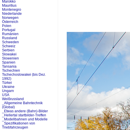
Marokko
Mauritius
Montenegro
Niederlande
Norwegen
Österreich
Polen
Portugal
Rumänien
Russland
Schweden
Schweiz
Serbien
Slowakei
Slowenien
Spanien
Tansania
Tschechien
Tschechoslowakei (bis Dez.
1992)
Türkei
Ukraine
Ungarn
USA
Weißrussland
_Allgemeine Bahntechnik
(Global)
_Etwas andere (Bahn)-Bilder
_Hellertal startbilder-Treffen
_Modellbahnen und Modelle
_Spezifikationen von
Triebfahrzeugen