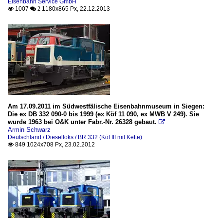
Eisenbahn Service GmbH
1007
1180x865 Px, 22.12.2013

 2
Am 17.09.2011 im Südwestfälische Eisenbahnmuseum in Siegen:
Die ex DB 332 090-0 bis 1999 (ex Köf 11 090, ex MWB V 249). Sie
wurde 1963 bei O&K unter Fabr.-Nr. 26328 gebaut.

Armin Schwarz
Deutschland / Dieselloks / BR 332 (Köf III mit Kette)
849 1024x708 Px, 23.02.2012
