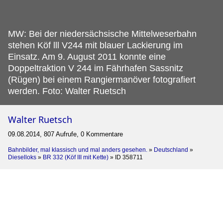
MW: Bei der niedersächsische Mittelweserbahn
stehen Köf lll V244 mit blauer Lackierung im
Einsatz.
Am 9. August 2011 konnte eine
Doppeltraktion V 244 im Fährhafen Sassnitz
(Rügen) bei einem Rangiermanöver fotografiert
werden. Foto: Walter Ruetsch
Walter Ruetsch
09.08.2014, 807 Aufrufe, 0 Kommentare
Bahnbilder, mal klassisch und mal anders gesehen.
»
Deutschland
»
Dieselloks
»
BR 332 (Köf III mit Kette)
»
ID 358711