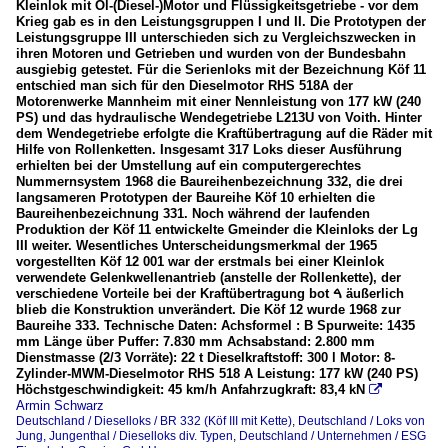
Kleinlok mit Öl-(Diesel-)Motor und Flüssigkeitsgetriebe - vor dem
Krieg gab es in den Leistungsgruppen I und II. Die Prototypen der
Leistungsgruppe III unterschieden sich zu Vergleichszwecken in
ihren Motoren und Getrieben und wurden von der Bundesbahn
ausgiebig getestet. Für die Serienloks mit der Bezeichnung Köf 11
entschied man sich für den Dieselmotor RHS 518A der
Motorenwerke Mannheim mit einer Nennleistung von 177 kW (240
PS) und das hydraulische Wendegetriebe L213U von Voith. Hinter
dem Wendegetriebe erfolgte die Kraftübertragung auf die Räder mit
Hilfe von Rollenketten. Insgesamt 317 Loks dieser Ausführung
erhielten bei der Umstellung auf ein computergerechtes
Nummernsystem 1968 die Baureihenbezeichnung 332, die drei
langsameren Prototypen der Baureihe Köf 10 erhielten die
Baureihenbezeichnung 331. Noch während der laufenden
Produktion der Köf 11 entwickelte Gmeinder die Kleinloks der Lg
III weiter. Wesentliches Unterscheidungsmerkmal der 1965
vorgestellten Köf 12 001 war der erstmals bei einer Kleinlok
verwendete Gelenkwellenantrieb (anstelle der Rollenkette), der
verschiedene Vorteile bei der Kraftübertragung bot ࠓ äußerlich
blieb die Konstruktion unverändert. Die Köf 12 wurde 1968 zur
Baureihe 333. Technische Daten: Achsformel : B Spurweite: 1435
mm Länge über Puffer: 7.830 mm Achsabstand: 2.800 mm
Dienstmasse (2/3 Vorräte): 22 t Dieselkraftstoff: 300 l Motor: 8-
Zylinder-MWM-Dieselmotor RHS 518 A Leistung: 177 kW (240 PS)
Höchstgeschwindigkeit: 45 km/h Anfahrzugkraft: 83,4 kN

Armin Schwarz
Deutschland / Dieselloks / BR 332 (Köf III mit Kette)
,
Deutschland / Loks von
Jung, Jungenthal / Dieselloks div. Typen
,
Deutschland / Unternehmen / ESG