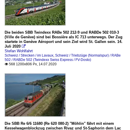
Die beiden SBB Twindexx RABe 502 212-9 und RABDe 502 010-3
(Ville de Genève) sind bei Bossière als IC 713 unterwegs. Der Zug
startete in Genève Aéroport und sein Ziel wird St. Gallen sein. 14.
Juli 2020

Stefan Wohlfahrt
Schweiz / Strecken / im Lavaux
,
Schweiz / Triebzüge (Normalspur) / RABe
502 / RABDe 502 (Twindexx Swiss Express / FV-Dosto)
568 1200x806 Px, 14.07.2020

Die SBB Re 6/6 11680 (Re 620 080-2) "Möhlin" fährt mit einem
Kesselwagenblockzug zwischen Rivaz und St-Saphorin dem Lac