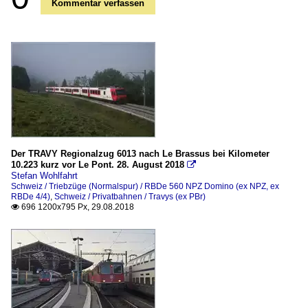
Kommentar verfassen
Der TRAVY Regionalzug 6013 nach Le Brassus bei Kilometer
10.223 kurz vor Le Pont. 28. August 2018

Stefan Wohlfahrt
Schweiz / Triebzüge (Normalspur) / RBDe 560 NPZ Domino (ex NPZ, ex
RBDe 4/4)
,
Schweiz / Privatbahnen / Travys (ex PBr)
696 1200x795 Px, 29.08.2018
