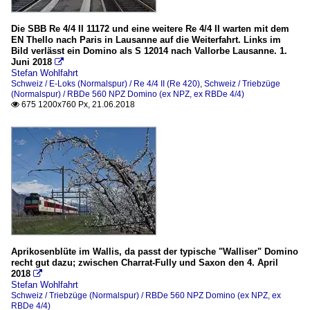
Die SBB Re 4/4 II 11172 und eine weitere Re 4/4 II warten mit dem
EN Thello nach Paris in Lausanne auf die Weiterfahrt. Links im
Bild verlässt ein Domino als S 12014 nach Vallorbe Lausanne. 1.
Juni 2018

Stefan Wohlfahrt
Schweiz / E-Loks (Normalspur) / Re 4/4 II (Re 420)
,
Schweiz / Triebzüge
(Normalspur) / RBDe 560 NPZ Domino (ex NPZ, ex RBDe 4/4)
675 1200x760 Px, 21.06.2018

Aprikosenblüte im Wallis, da passt der typische "Walliser" Domino
recht gut dazu; zwischen Charrat-Fully und Saxon den 4. April
2018

Stefan Wohlfahrt
Schweiz / Triebzüge (Normalspur) / RBDe 560 NPZ Domino (ex NPZ, ex
RBDe 4/4)