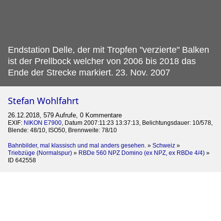
Endstation Delle, der mit Tropfen "verzierte" Balken
ist der Prellbock welcher von 2006 bis 2018 das
Ende der Strecke markiert.
23. Nov. 2007
Stefan Wohlfahrt
26.12.2018, 579 Aufrufe, 0 Kommentare
EXIF:
NIKON E7900
, Datum 2007:11:23 13:37:13, Belichtungsdauer: 10/578,
Blende: 48/10, ISO50, Brennweite: 78/10
Bahnbilder, mal klassisch und mal anders gesehen.
»
Schweiz
»
Triebzüge (Normalspur)
»
RBDe 560 NPZ Domino (ex NPZ, ex RBDe 4/4)
»
ID 642558