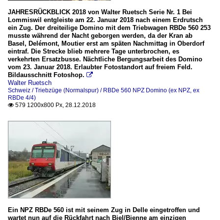
JAHRESRÜCKBLICK 2018 von Walter Ruetsch Serie Nr. 1 Bei
Lommiswil entgleiste am 22. Januar 2018 nach einem Erdrutsch
ein Zug. Der dreiteilige Domino mit dem Triebwagen RBDe 560 253
musste während der Nacht geborgen werden, da der Kran ab
Basel, Delémont, Moutier erst am späten Nachmittag in Oberdorf
eintraf. Die Strecke blieb mehrere Tage unterbrochen, es
verkehrten Ersatzbusse. Nächtliche Bergungsarbeit des Domino
vom 23. Januar 2018. Erlaubter Fotostandort auf freiem Feld.
Bildausschnitt Fotoshop.

Walter Ruetsch
Schweiz / Triebzüge (Normalspur) / RBDe 560 NPZ Domino (ex NPZ, ex
RBDe 4/4)
579 1200x800 Px, 28.12.2018

Ein NPZ RBDe 560 ist mit seinem Zug in Delle eingetroffen und
wartet nun auf die Rückfahrt nach Biel/Bienne am einzigen