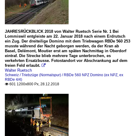
JAHRESRÜCKBLICK 2018 von Walter Ruetsch Serie Nr. 1 Bei
Lommiswil entgleiste am 22. Januar 2018 nach einem Erdrutsch
ein Zug. Der dreiteilige Domino mit dem Triebwagen RBDe 560 253
musste während der Nacht geborgen werden, da der Kran ab
Basel, Delémont, Moutier erst am späten Nachmittag in Oberdorf
eintraf. Die Strecke blieb mehrere Tage unterbrochen, es
verkehrten Ersatzbusse. Fotostandort vor Abschrankung auf dem
freien Feld erlaubt.

Walter Ruetsch
Schweiz / Triebzüge (Normalspur) / RBDe 560 NPZ Domino (ex NPZ, ex
RBDe 4/4)
601 1200x800 Px, 28.12.2018
