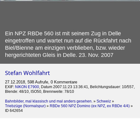
Ein NPZ RBDe 560 ist mit seinem Zug in Delle
eingetroffen und wartet nun auf die Rückfahrt nach
Biel/Bienne am einzigen verblieben, bzw.
wieder
hergerichteten Gleis in Delle. 23. Nov. 2007
Stefan Wohlfahrt
27.12.2018, 598 Aufrufe, 0 Kommentare
EXIF:
NIKON E7900
, Datum 2007:11:23 13:36:41, Belichtungsdauer: 10/557,
Blende: 48/10, ISO50, Brennweite: 78/10
Bahnbilder, mal klassisch und mal anders gesehen.
»
Schweiz
»
Triebzüge (Normalspur)
»
RBDe 560 NPZ Domino (ex NPZ, ex RBDe 4/4)
»
ID 642654