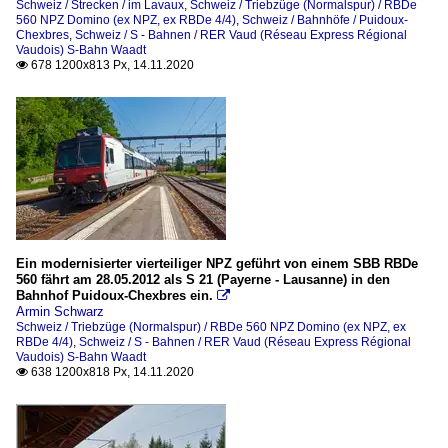
Schweiz / Strecken / im Lavaux
,
Schweiz / Triebzüge (Normalspur) / RBDe
560 NPZ Domino (ex NPZ, ex RBDe 4/4)
,
Schweiz / Bahnhöfe / Puidoux-
Chexbres
,
Schweiz / S - Bahnen / RER Vaud (Réseau Express Régional
Vaudois) S-Bahn Waadt
678 1200x813 Px, 14.11.2020

Ein modernisierter vierteiliger NPZ geführt von einem SBB RBDe
560 fährt am 28.05.2012 als S 21 (Payerne - Lausanne) in den
Bahnhof Puidoux-Chexbres ein.

Armin Schwarz
Schweiz / Triebzüge (Normalspur) / RBDe 560 NPZ Domino (ex NPZ, ex
RBDe 4/4)
,
Schweiz / S - Bahnen / RER Vaud (Réseau Express Régional
Vaudois) S-Bahn Waadt
638 1200x818 Px, 14.11.2020
