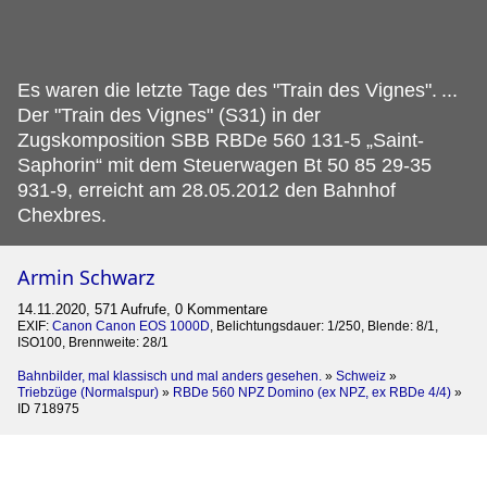
Es waren die letzte Tage des "Train des Vignes".
...
Der "Train des Vignes" (S31) in der
Zugskomposition SBB RBDe 560 131-5 „Saint-
Saphorin“ mit dem Steuerwagen Bt 50 85 29-35
931-9, erreicht am 28.05.2012 den Bahnhof
Chexbres.
Armin Schwarz
14.11.2020, 571 Aufrufe, 0 Kommentare
EXIF:
Canon Canon EOS 1000D
, Belichtungsdauer: 1/250, Blende: 8/1,
ISO100, Brennweite: 28/1
Bahnbilder, mal klassisch und mal anders gesehen.
»
Schweiz
»
Triebzüge (Normalspur)
»
RBDe 560 NPZ Domino (ex NPZ, ex RBDe 4/4)
»
ID 718975