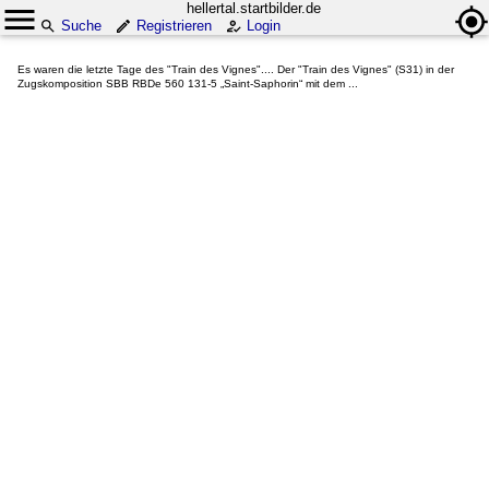
hellertal.startbilder.de
Suche
Registrieren
Login
Es waren die letzte Tage des "Train des Vignes".... Der "Train des Vignes" (S31) in der
Zugskomposition SBB RBDe 560 131-5 „Saint-Saphorin“ mit dem ...