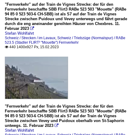
"Fernverkehr" auf der Train de Vignes Strecke: der für den
Fernverkehr beschaffte SBB Flirt3 RABe 523 503 "Mouette" (RABe
94 85 0 523 503-6 CH-SBB) ist als S7 auf der Train de Vignes
Strecke zwischen Puidoux und Vevey unterwegs und fährt gerade
durch die eng aneinander gereihten Häuser von Chexbres. 11.
Februar 2023

Stefan Wohlfahrt
Schweiz / Strecken / im Lavaux
,
Schweiz / Triebzüge (Normalspur) / RABe
523.5 (Stadler FLIRT³ "Mouette") Fernverkehr
440 1400x927 Px, 15.02.2023

"Fernverkehr" auf der Train de Vignes Strecke: der für den
Fernverkehr beschaffte SBB Flirt3 RABe 523 503 "Mouette" (RABe
94 85 0 523 503-6 CH-SBB) ist als S7 auf der Train de Vignes
Strecke zwischen Vevey und Puidoux oberhalb von St-Saphorin
untwegs. 11. Februar 2023

Stefan Wohlfahrt
Schweiz / Strecken / im Lavaux
,
Schweiz / Triebzüge (Normalspur) / RABe