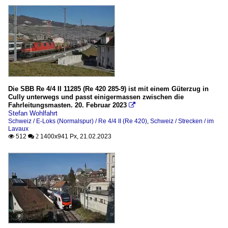
Die SBB Re 4/4 II 11285 (Re 420 285-9) ist mit einem Güterzug in
Cully unterwegs und passt einigermassen zwischen die
Fahrleitungsmasten. 20. Februar 2023

Stefan Wohlfahrt
Schweiz / E-Loks (Normalspur) / Re 4/4 II (Re 420)
,
Schweiz / Strecken / im
Lavaux
512
1400x941 Px, 21.02.2023

 2