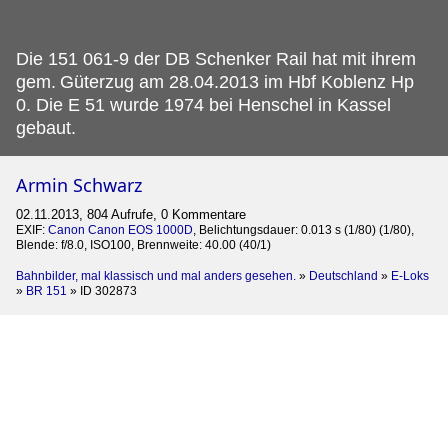
Die 151 061-9 der DB Schenker Rail hat mit ihrem
gem.
Güterzug am 28.04.2013 im Hbf Koblenz Hp
0. Die E 51 wurde 1974 bei Henschel in Kassel
gebaut.
Armin Schwarz
02.11.2013, 804 Aufrufe, 0 Kommentare
EXIF:
Canon Canon EOS 1000D
, Belichtungsdauer: 0.013 s (1/80) (1/80),
Blende: f/8.0, ISO100, Brennweite: 40.00 (40/1)
Bahnbilder, mal klassisch und mal anders gesehen.
»
Deutschland
»
E-Loks
»
BR 151
»
ID 302873